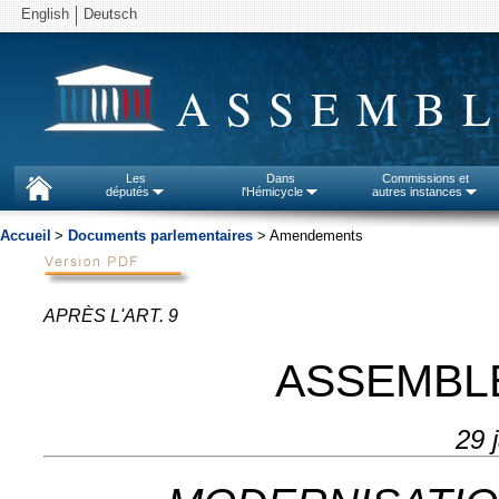
English
Deutsch
ASSEMBL
Les
Dans
Commissions et
députés
l'Hémicycle
autres instances
Accueil
>
Documents parlementaires
> Amendements
APRÈS L'ART. 9
ASSEMBL
29 