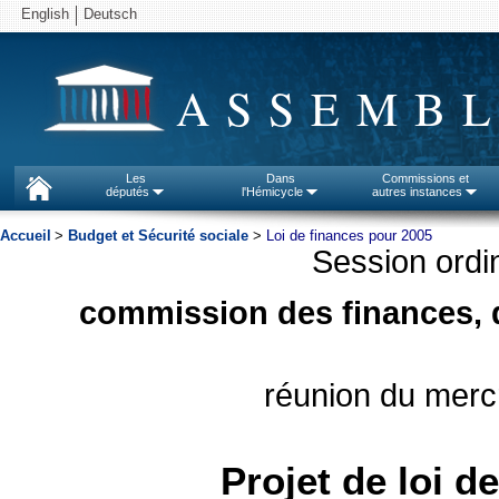
English
Deutsch
ASSEMBL
Les
Dans
Commissions et
députés
l'Hémicycle
autres instances
Accueil
>
Budget et Sécurité sociale
>
Loi de finances pour 2005
Session ordi
commission des finances, d
merc
réunion du
Projet de loi d