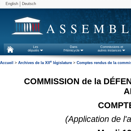
English
Deutsch
ASSEMBL
Les
Dans
Commissions et
députés
l'Hémicycle
autres instances
e
Accueil
>
Archives de la XII
législature
>
Comptes rendus de la commiss
COMMISSION de la DÉFE
A
COMPTE
(Application de l'