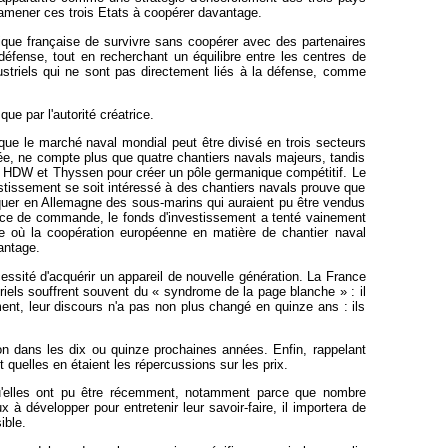
 amener ces trois Etats à coopérer davantage.
gique française de survivre sans coopérer avec des partenaires
défense, tout en recherchant un équilibre entre les centres de
ustriels qui ne sont pas directement liés à la défense, comme
ue par l'autorité créatrice.
que le marché naval mondial peut être divisé en trois secteurs
rée, ne compte plus que quatre chantiers navals majeurs, tandis
hé HDW et Thyssen pour créer un pôle germanique compétitif. Le
stissement se soit intéressé à des chantiers navals prouve que
iquer en Allemagne des sous-marins qui auraient pu être vendus
ce de commande, le fonds d'investissement a tenté vainement
re où la coopération européenne en matière de chantier naval
vantage.
essité d'acquérir un appareil de nouvelle génération. La France
triels souffrent souvent du « syndrome de la page blanche » : il
nt, leur discours n'a pas non plus changé en quinze ans : ils
n dans les dix ou quinze prochaines années. Enfin, rappelant
 quelles en étaient les répercussions sur les prix.
u'elles ont pu être récemment, notamment parce que nombre
 développer pour entretenir leur savoir-faire, il importera de
ible.