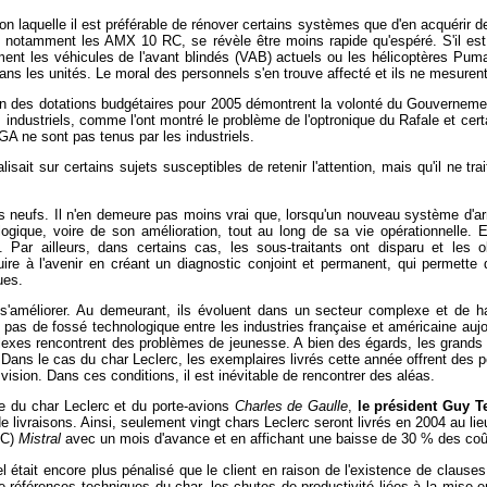
on laquelle il est préférable de rénover certains systèmes que d'en acquérir de
 notamment les AMX 10 RC, se révèle être moins rapide qu'espéré. S'il est i
lement les véhicules de l'avant blindés (VAB) actuels ou les hélicoptères Pu
ans les unités. Le moral des personnels s'en trouve affecté et ils ne mesurent 
ation des dotations budgétaires pour 2005 démontrent la volonté du Gouvernem
es industriels, comme l'ont montré le problème de l'optronique du Rafale et cert
DGA ne sont pas tenus par les industriels.
sait sur certains sujets susceptibles de retenir l'attention, mais qu'il ne tr
s neufs. Il n'en demeure pas moins vrai que, lorsqu'un nouveau système d'arme
logique, voire de son amélioration, tout au long de sa vie opérationnelle
Par ailleurs, dans certains cas, les sous-traitants ont disparu et les 
oduire à l'avenir en créant un diagnostic conjoint et permanent, qui permet
ues.
 à s'améliorer. Au demeurant, ils évoluent dans un secteur complexe et de h
e pas de fossé technologique entre les industries française et américaine aujo
plexes rencontrent des problèmes de jeunesse. A bien des égards, les grands 
 Dans le cas du char Leclerc, les exemplaires livrés cette année offrent des
ision. Dans ces conditions, il est inévitable de rencontrer des aléas.
e du char Leclerc et du porte-avions
Charles de Gaulle
,
le président Guy Te
de livraisons. Ainsi, seulement vingt chars Leclerc seront livrés en 2004 au 
PC)
Mistral
avec un mois d'avance et en affichant une baisse de 30 % des coû
el était encore plus pénalisé que le client en raison de l'existence de clause
 références techniques du char, les chutes de productivité liées à la mise 