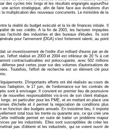
ar des cycles très longs et les résultats engrangés aujourd'hui
i une action stratégique, afin de faire face aux évolutions d'un
t la multiplication des nouveaux concurrents. Le ministère de la
e la réalité du budget exécuté et la loi de finances initiale. Il
alité de ses crédits. A la fin de 2003, les factures impayées
pas l'activité des industries et des bureaux d'études. Ils sont
nérale pour l'armement (DGA) s'est fortement ralenti, au point
it un investissement de l'ordre d'un milliard d'euros par an de
n, l'effort réalisé en 2003 et 2004 est inférieur de 20 % à cet
 amont contractualisables est préoccupante, avec 502 millions
la défense peut certes jouer sur des volumes d'autorisations de
es. Toutefois, l'effort de recherche est un élément clé pour
enu.
'équipements. D'importants efforts ont été réalisés au cours de
s l'adoption, le 17 juin, de l'ordonnance sur les contrats de
rès sont à envisager. Il convient en premier lieu de poursuivre
e de nouvelles responsabilités vis-à-vis de son client étatique.
p longs, en particulier pour les PME, et en mettant en place une
ies d'échelle et il permet la négociation de conditions plus
 en fonction des budgets annuels. En troisième lieu, il importe
ellement total tous les trente ou quarante ans, ce qui crée une
 Cette méthode permet en outre de traiter un problème majeur
rvices par les industriels. Elles sont susceptibles de créer les
ttrait pas d'obtenir et les industriels, qui se voient ouvrir de