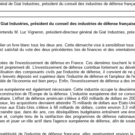
néral de Giat Industries, président du conseil des industries de défense franç
Giat Industries, président du conseil des industries de défense française
tendu M. Luc Vigneron, président-directeur général de Giat Industries, prés
ier un livre blanc tous les deux ans. Cette démarche vise à sensibiliser tous
 satisfait du vote des deux précédentes lois de finances et des orientations 
ombées de l'investissement de défense en France. Ces dernières touchent le t
t proprement dit. L'investissement de défense contribue fortement au dévelo
ilisation des composants civils par l'industrie de défense, il convient de ne
de brevets déposés est supérieur dans l'industrie de défense et l'ampleur de l'
mble de l'économie est bien perçu. Enfin, l'investissement de défense a des i
ense européenne est également nécessaire. Cette industrie occupe la deuxièm
construction de l'Europe de la défense. L'industrie européenne doit se consol
gétaire. L'effort de défense américain s'élève à 450 milliards de dollars en 20
x, les acquisitions devraient atteindre 75 milliards de dollars aux Etats-Uni
e aux Etats-Unis s'élève à 68 milliards de dollars, contre environ 3,3 mill
aindre que, dans dix ans, ces déséquilibres budgétaires entraînent une érosi
e et, compte tenu de la raréfaction des programmes de défense nationaux 
t jouer un rôle actif dans l'agence européenne de défense, afin de soutenir 
itivité de l'industrie de défense française, elles représentent environ la mo