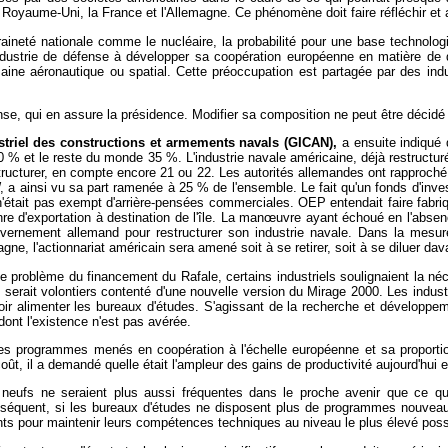
 Royaume-Uni, la France et l'Allemagne. Ce phénomène doit faire réfléchir et
raineté nationale comme le nucléaire, la probabilité pour une base technolo
 industrie de défense à développer sa coopération européenne en matière de 
aine aéronautique ou spatial. Cette préoccupation est partagée par des ind
nse, qui en assure la présidence. Modifier sa composition ne peut être décidé q
triel des constructions et armements navals (GICAN),
a ensuite indiqué 
0 % et le reste du monde 35 %. L'industrie navale américaine, déjà restructu
structurer, en compte encore 21 ou 22. Les autorités allemandes ont rapproc
a ainsi vu sa part ramenée à 25 % de l'ensemble. Le fait qu'un fonds d'inve
n'était pas exempt d'arrière-pensées commerciales. OEP entendait faire fabr
re d'exportation à destination de l'île. La man
œuvre ayant échoué en l'absen
ouvernement allemand pour restructurer son industrie navale. Dans la mesu
agne, l'actionnariat américain sera amené soit à se retirer, soit à se diluer da
e problème du financement du Rafale, certains industriels soulignaient la néc
e serait volontiers contenté d'une nouvelle version du Mirage 2000. Les indus
r alimenter les bureaux d'études. S'agissant de la recherche et développeme
dont l'existence n'est pas avérée.
des programmes menés en coopération à l'échelle européenne et sa proportio
t, il a demandé quelle était l'ampleur des gains de productivité aujourd'hui et
ufs ne seraient plus aussi fréquentes dans le proche avenir que ce q
séquent, si les bureaux d'études ne disposent plus de programmes nouveaux à
ts pour maintenir leurs compétences techniques au niveau le plus élevé poss