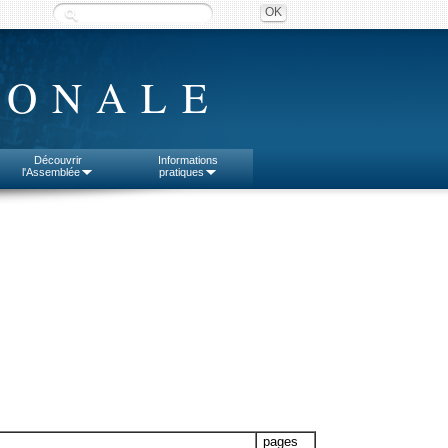
IONALE
Découvrir
Informations
l'Assemblée
pratiques
pages