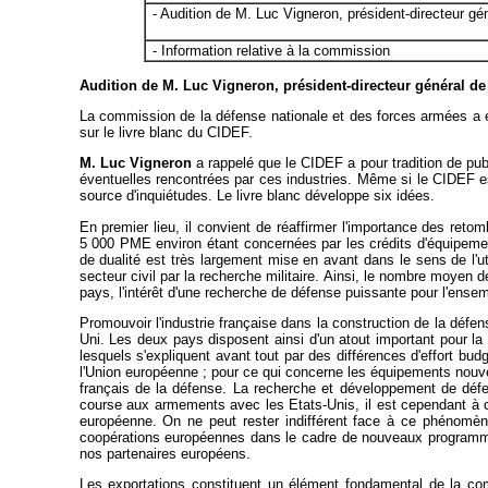
- Audition de M. Luc Vigneron, président-directeur gé
- Information relative à la commission
Audition de M. Luc Vigneron, président-directeur général de 
La commission de la défense nationale et des forces armées a en
sur le livre blanc du CIDEF.
M. Luc Vigneron
a rappelé que le CIDEF a pour tradition de publ
éventuelles rencontrées par ces industries. Même si le CIDEF est
source d'inquiétudes. Le livre blanc développe six idées.
En premier lieu, il convient de réaffirmer l'importance des ret
5 000 PME environ étant concernées par les crédits d'équipemen
de dualité est très largement mise en avant dans le sens de l'ut
secteur civil par la recherche militaire. Ainsi, le nombre moyen 
pays, l'intérêt d'une recherche de défense puissante pour l'ense
Promouvoir l'industrie française dans la construction de la déf
Uni. Les deux pays disposent ainsi d'un atout important pour la 
lesquels s'expliquent avant tout par des différences d'effort bud
l'Union européenne ; pour ce qui concerne les équipements nouveau
français de la défense. La recherche et développement de défens
course aux armements avec les Etats-Unis, il est cependant à cr
européenne. On ne peut rester indifférent face à ce phénomèn
coopérations européennes dans le cadre de nouveaux programmes e
nos partenaires européens.
Les exportations constituent un élément fondamental de la compét