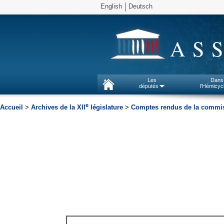
English
Deutsch
AS
Les
Dans
députés
l'Hémicyc
e
Accueil
>
Archives de la XII
législature
>
Comptes rendus de la commiss