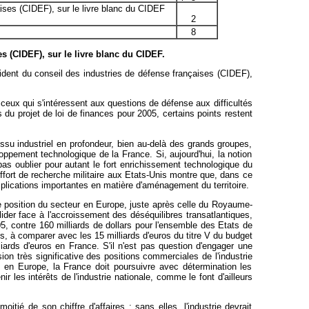
aises (CIDEF), sur le livre blanc du CIDEF
2
8
s (CIDEF), sur le livre blanc du CIDEF.
ident du conseil des industries de défense françaises (CIDEF),
 ceux qui s'intéressent aux questions de défense aux difficultés
du projet de loi de finances pour 2005, certains points restent
issu industriel en profondeur, bien au-delà des grands groupes,
ppement technologique de la France. Si, aujourd'hui, la notion
 pas oublier pour autant le fort enrichissement technologique du
effort de recherche militaire aux Etats-Unis montre que, dans ce
mplications importantes en matière d'aménagement du territoire.
e position du secteur en Europe, juste après celle du Royaume-
ider face à l'accroissement des déséquilibres transatlantiques,
05, contre 160 milliards de dollars pour l'ensemble des Etats de
s, à comparer avec les 15 milliards d'euros du titre V du budget
iards d'euros en France. S'il n'est pas question d'engager une
on très significative des positions commerciales de l'industrie
en Europe, la France doit poursuivre avec détermination les
les intérêts de l'industrie nationale, comme le font d'ailleurs
itié de son chiffre d'affaires ; sans elles, l'industrie devrait