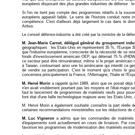
européens disposant des plus grandes industries de défense : le
Si l'on ne tient pas compte des programmes relatifs à la souve
européens apparaît faible. Le sens de l'histoire conduit notre
compétence. C'est d'ailleurs déjà largement le cas dans le dom
Airbus.
Le conseil défense-industrie a été créé par la ministre de la défe
M. Jean-Marie Carnet, délégué général du groupement indus
géographiques : les Etats-Unis en représentent 35 %, l'Europe 3
que l'industrie européenne, consciente de la nécessité de se re
fonds d'investissement américain OEP, qui détenait 75 % d'HDW, 
ce secteur peut être rémunérateur, même si le projet américain 
à Taiwan, contournant ainsi une loi américaine qui interdit ce gen
de vendre sa participation. C'est le moment qu'a choisi le g
concernera principalement la France, l'Allemagne, l'Italie et l'Esp
M. Hervé Morin
a rappelé qu'en 1989, alors que se posait déjà l
n'en avait visiblement pourtant pas les moyens et l'état-major s
faut le lancement de programmes de matériels neufs pour pouvoi
font état d'une faille technologique majeure avec les Etats-Unis, 
M. Hervé Morin a également souhaité connaître la part réelle 
certaines recommandations ministérielles sur les réductions de coû
M. Luc Vigneron
a admis que les commandes de matériels ne
d'équipements sont actuellement en cours de livraison. Par con
favoriser les programmes de modernisation des matériels existan