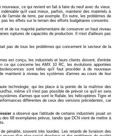
 nouveaux, ce qui revient en fait à faire du neuf avec du vieux.
ndéniable qu'il vaut mieux, parfois, maintenir des matériels à
ma de l'armée de terre, par exemple. En outre, les problèmes de
pas les effets sur le terrain des efforts budgétaires consentis.
ent et de sa majorité parlementaire de conserver un haut niveau
aines ruptures de capacités de production. Il n'est d'ailleurs pas
aitait pas de tous les problèmes qui concernent le secteur de la
s est conçu, les industriels et leurs clients doivent, d'entrée
. En ce qui concerne les AMX 10 RC, les évolutions apportées
obsolescences sont telles qu'il faut procéder à de nouveaux
te de maintenir à niveau les systèmes d'armes au cours de leur
aute technologie, qui les place à la pointe de la maîtrise des
urd'hui, même s'il n'est pas possible de prévoir ce qu'il en sera
systèmes d'armes que sont le Rafale, les hélicoptères Tigre et
 performances différentes de ceux des versions précédentes, car
issier
a observé que l'attitude de certains industriels jouait un
lieu des 68 exemplaires prévus, tandis que DCN vient de mettre à
ts.
s de pénalité, souvent très lourdes. Les retards de livraison des
en
œuvre d'un plan social drastique et des problèmes de qualité