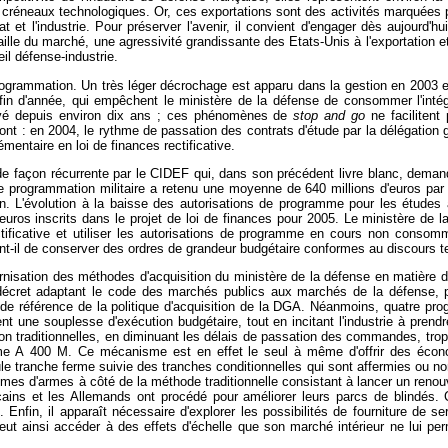
 créneaux technologiques. Or, ces exportations sont des activités marquées p
et l'industrie. Pour préserver l'avenir, il convient d'engager dès aujourd'hu
aille du marché, une agressivité grandissante des Etats-Unis à l'exportation e
l défense-industrie.
programmation. Un très léger décrochage est apparu dans la gestion en 2003 entr
in d'année, qui empêchent le ministère de la défense de consommer l'intégr
élevé depuis environ dix ans ; ces phénomènes de
stop and go
ne facilitent 
: en 2004, le rythme de passation des contrats d'étude par la délégation gé
entaire en loi de finances rectificative.
e façon récurrente par le CIDEF qui, dans son précédent livre blanc, demanda
de programmation militaire a retenu une moyenne de 640 millions d'euros par a
on. L'évolution à la baisse des autorisations de programme pour les études
euros inscrits dans le projet de loi de finances pour 2005. Le ministère de 
ficative et utiliser les autorisations de programme en cours non consommé
ient-il de conserver des ordres de grandeur budgétaire conformes au discours t
rnisation des méthodes d'acquisition du ministère de la défense en matière d
décret adaptant le code des marchés publics aux marchés de la défense, pui
 de référence de la politique d'acquisition de la DGA. Néanmoins, quatre prog
t une souplesse d'exécution budgétaire, tout en incitant l'industrie à prendr
tion traditionnelles, en diminuant les délais de passation des commandes, tro
mme A 400 M. Ce mécanisme est en effet le seul à même d'offrir des économ
e tranche ferme suivie des tranches conditionnelles qui sont affermies ou non
es d'armes à côté de la méthode traditionnelle consistant à lancer un renouv
cains et les Allemands ont procédé pour améliorer leurs parcs de blindés.
Enfin, il apparaît nécessaire d'explorer les possibilités de fourniture de se
eut ainsi accéder à des effets d'échelle que son marché intérieur ne lui perme