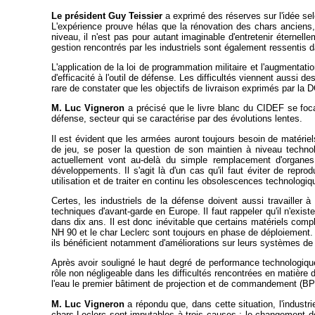
Le président Guy Teissier
a exprimé des réserves sur l'idée sel
L'expérience prouve hélas que la rénovation des chars anciens,
niveau, il n'est pas pour autant imaginable d'entretenir éternel
gestion rencontrés par les industriels sont également ressentis d
L'application de la loi de programmation militaire et l'augment
d'efficacité à l'outil de défense. Les difficultés viennent aussi d
rare de constater que les objectifs de livraison exprimés par la 
M. Luc Vigneron
a précisé que le livre blanc du CIDEF se focali
défense, secteur qui se caractérise par des évolutions lentes.
Il est évident que les armées auront toujours besoin de matériel
de jeu, se poser la question de son maintien à niveau techno
actuellement vont au-delà du simple remplacement d'organes. 
développements. Il s'agit là d'un cas qu'il faut éviter de repr
utilisation et de traiter en continu les obsolescences technologiq
Certes, les industriels de la défense doivent aussi travailler
techniques d'avant-garde en Europe. Il faut rappeler qu'il n'exist
dans dix ans. Il est donc inévitable que certains matériels com
NH 90 et le char Leclerc sont toujours en phase de déploiement.
ils bénéficient notamment d'améliorations sur leurs systèmes de v
Après avoir souligné le haut degré de performance technologiqu
rôle non négligeable dans les difficultés rencontrées en matière 
l'eau le premier bâtiment de projection et de commandement (B
M. Luc Vigneron
a répondu que, dans cette situation, l'industri
chars Leclerc sont imputables à trois causes : le changement de