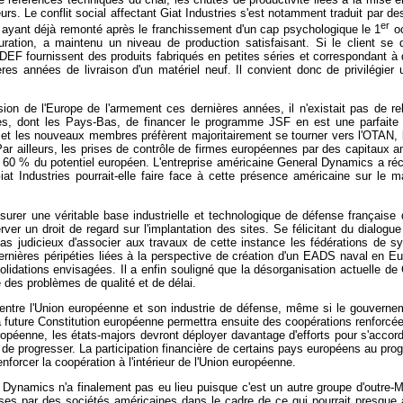
s. Le conflit social affectant Giat Industries s'est notamment traduit par de
er
ité ayant déjà remonté après le franchissement d'un cap psychologique le 1
oc
uration, a maintenu un niveau de production satisfaisant. Si le client se 
 CIDEF fournissent des produits fabriqués en petites séries et correspondan
ères années de livraison d'un matériel neuf. Il convient donc de privilégi
ion de l'Europe de l'armement ces dernières années, il n'existait pas de rel
es, dont les Pays-Bas, de financer le programme JSF en est une parfaite il
 et les nouveaux membres préfèrent majoritairement se tourner vers l'OTAN, l
Par ailleurs, les prises de contrôle de firmes européennes par des capitaux am
60 % du potentiel européen. L'entreprise américaine General Dynamics a récem
at Industries pourrait-elle faire face à cette présence américaine sur le 
rer une véritable base industrielle et technologique de défense française
rver un droit de regard sur l'implantation des sites. Se félicitant du dialo
s judicieux d'associer aux travaux de cette instance les fédérations de synd
nières péripéties liées à la perspective de création d'un EADS naval en Euro
dations envisagées. Il a enfin souligné que la désorganisation actuelle de G
ne des problèmes de qualité et de délai.
le entre l'Union européenne et son industrie de défense, même si le gouverne
future Constitution européenne permettra ensuite des coopérations renforcées
péenne, les états-majors devront déployer davantage d'efforts pour s'accorde
oyen de progresser. La participation financière de certains pays européens au
forcer la coopération à l'intérieur de l'Union européenne.
al Dynamics n'a finalement pas eu lieu puisque c'est un autre groupe d'outre
ses par des sociétés américaines dans le cadre de ce qui pourrait presque 