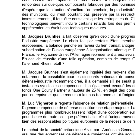
rencontrés sur quelques composants fabriqués par des fournisseur
d'espérer que la situation s'améliore l'an prochain, la productiv
des munitions, qui n'est pourtant pas préservé par la restruct
investissements, il faut être conscient que les entreprises du
technologiques peuvent induire certains retards lors des premi
appréhender les évolutions techniques majeures.
M. Jacques Brunhes
a fait observer qu'en dépit d'une progress
l'industrie européenne. Le choix fait par certains Etats membr
européenne, la balance penche en faveur du lien transatlantique
subordination de l'Union européenne à l'organisation atlantique. 
France, le Royaume-Uni et l'Allemagne représentent à eux seuls 
En cas de réussite d'une telle opération, combien de temps Gi
l'allemand Rheinmetall ?
M. Jacques Brunhes s'est également inquiété des moyens d'assu
notamment la possibilité pour les dirigeants nationaux de conse
défense-industrie récemment créé, il a demandé s'il ne serait pa
instances syndicales européennes. Il a également évoqué les der
fonds One Equity Partner à hauteur de 25 %, en dépit des consoli
par l'entreprise et que le recours à la sous-traitance est à l'origi
M. Luc Vigneron
a regretté l'absence de relation préférentiel
l'agence européenne de défense constitue une étape majeure. La 
programmes plus nombreux fassent l'objet d'une coopération euro
pour l'heure de toute politique préférentielle, c'est l'unique m
bien des responsables politiques européens de la nécessité de ren
Le rachat de la société britannique Alvis par l'Américain Gener
vrai que des entreprises de défense européennes ont été acqui