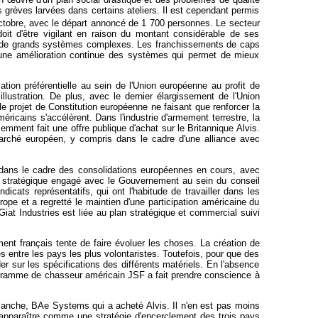
s grèves larvées dans certains ateliers. Il est cependant permis
tobre, avec le départ annoncé de 1 700 personnes. Le secteur
doit d'être vigilant en raison du montant considérable de ses
t à de grands systèmes complexes. Les franchissements de caps
er une amélioration continue des systèmes qui permet de mieux
ation préférentielle au sein de l'Union européenne au profit de
lustration. De plus, avec le dernier élargissement de l'Union
e projet de Constitution européenne ne faisant que renforcer la
éricains s'accélèrent. Dans l'industrie d'armement terrestre, la
ment fait une offre publique d'achat sur le Britannique Alvis.
marché européen, y compris dans le cadre d'une alliance avec
 dans le cadre des consolidations européennes en cours, avec
gue stratégique engagé avec le Gouvernement au sein du conseil
icats représentatifs, qui ont l'habitude de travailler dans les
pe et a regretté le maintien d'une participation américaine du
iat Industries est liée au plan stratégique et commercial suivi
ment français tente de faire évoluer les choses. La création de
 entre les pays les plus volontaristes. Toutefois, pour que des
r sur les spécifications des différents matériels. En l'absence
 programme de chasseur américain JSF a fait prendre conscience à
-Manche, BAe Systems qui a acheté Alvis. Il n'en est pas moins
apparaître comme une stratégie d'encerclement des trois pays