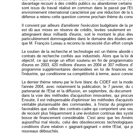
davantage recourir à des crédits publics ou abandonner certains
sont issus du travail réalisé en commun dans le passé par l'Etat 
environnement international caractérisé par une réduction de la t
défense a retenu cette question comme prochain thème du consei
Il convient par ailleurs d'améliorer l'exécution budgétaire de la 
est dû aux mises en réserve de crédits, levées seulement en f
atteignaient deux milliards d'euros, soit le montant le plus 
particulièrement dommageables dans le domaine des études-amont 
que M. François Lureau a reconnu la nécessité d'un effort complém
Le soutien de la recherche et technologie est un thème abordé d
contrats de recherche confiés aux industriels. Alors que la loi 
objectif, ce qui exige un effort soutenu en fin de programmati
d'euros en 2003, 420 millions d'euros en 2004 et 307 millions d'
programme supplémentaires demandées en loi de finances recti
l'industrie, qui conditionne sa compétitivité à terme, aussi conv
Le dernier thème retenu par le livre blanc du CIDEF est la mode
l'année 2004, avec notamment la publication, le 7 janvier, du 
partenariat de l'Etat et la diffusion, en septembre, du document
dans la voie des méthodes d'acquisition innovantes, qui procuren
Ensuite, il est indispensable d'optimiser les méthodes d'acquisi
véritable pluriannualité des commandes, à l'instar du progra
favorables que celles des contrats-cadre qui comportent une seul
de recourir plus fréquemment à une évolution continue des systèm
bosse de financement considérable. C'est ainsi que les Améri
aujourd'hui mal résolu, celui des obsolescences technologiques. 
conditions d'une relation « gagnant-gagnant » entre l'Etat, qui p
nouveaux débouchés.