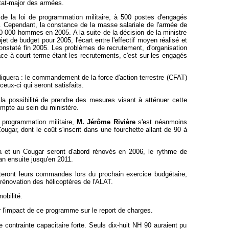
état-major des armées.
 de la loi de programmation militaire, à 500 postes d'engagés
e. Cependant, la constance de la masse salariale de l'armée de
 10 000 hommes en 2005. A la suite de la décision de la ministre
jet de budget pour 2005, l'écart entre l'effectif moyen réalisé et
 constaté fin 2005. Les problèmes de recrutement, d'organisation
cace à court terme étant les recrutements, c'est sur les engagés
iquera : le commandement de la force d'action terrestre (CFAT)
eux-ci qui seront satisfaits.
, la possibilité de prendre des mesures visant à atténuer cette
mpte au sein du ministère.
 programmation militaire,
M. Jérôme Rivière
s'est néanmoins
ougar, dont le coût s'inscrit dans une fourchette allant de 90 à
 et un Cougar seront d'abord rénovés en 2006, le rythme de
an ensuite jusqu'en 2011.
miteront leurs commandes lors du prochain exercice budgétaire,
a rénovation des hélicoptères de l'ALAT.
obilité.
ter l'impact de ce programme sur le report de charges.
e contrainte capacitaire forte. Seuls dix-huit NH 90 auraient pu