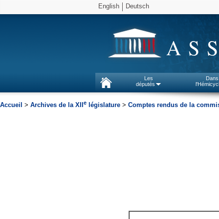
English
Deutsch
AS
Les
Dans
députés
l'Hémicyc
e
Accueil
>
Archives de la XII
législature
>
Comptes rendus de la commiss