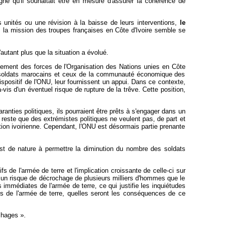
igné qu'il souhaitait être en mesure d'assurer la cohérence de
es unités ou une révision à la baisse de leurs interventions,
le
 la mission des troupes françaises en Côte d'Ivoire semble se
'autant plus que la situation a évolué.
ionnement des forces de l'Organisation des Nations unies en Côte
les soldats marocains et ceux de la communauté économique des
spositif de l'ONU, leur fournissent un appui. Dans ce contexte,
vis d'un éventuel risque de rupture de la trêve. Cette position,
ranties politiques, ils pourraient être prêts à s'engager dans un
 reste que des extrémistes politiques ne veulent pas, de part et
tution ivoirienne. Cependant, l'ONU est désormais partie prenante
est de nature à permettre la diminution du nombre des soldats
 de l'armée de terre et l'implication croissante de celle-ci sur
à un risque de décrochage de plusieurs milliers d'hommes que le
 immédiates de l'armée de terre, ce qui justifie les inquiétudes
fs de l'armée de terre, quelles seront les conséquences de ce
chages ».