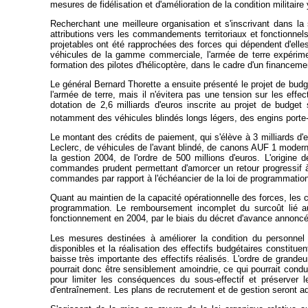
mesures de fidélisation et d'amélioration de la condition militair
Recherchant une meilleure organisation et s'inscrivant dans la 
attributions vers les commandements territoriaux et fonctionnels
projetables ont été rapprochées des forces qui dépendent d'elles.
véhicules de la gamme commerciale, l'armée de terre expérime
formation des pilotes d'hélicoptère, dans le cadre d'un financeme
Le général Bernard Thorette a ensuite présenté le projet de budge
l'armée de terre, mais il n'évitera pas une tension sur les ef
dotation de 2,6 milliards d'euros inscrite au projet de budg
notamment des véhicules blindés longs légers, des engins porte-
Le montant des crédits de paiement, qui s'élève à 3 milliards d'e
Leclerc, de véhicules de l'avant blindé, de canons AUF 1 modernis
la gestion 2004, de l'ordre de 500 millions d'euros. L'origine
commandes prudent permettant d'amorcer un retour progressif à
commandes par rapport à l'échéancier de la loi de programmation m
Quant au maintien de la capacité opérationnelle des forces, les cré
programmation. Le remboursement incomplet du surcoût lié aux
fonctionnement en 2004, par le biais du décret d'avance annoncé 
Les mesures destinées à améliorer la condition du personnel so
disponibles et la réalisation des effectifs budgétaires constitue
baisse très importante des effectifs réalisés. L'ordre de grande
pourrait donc être sensiblement amoindrie, ce qui pourrait condu
pour limiter les conséquences du sous-effectif et préserver le
d'entraînement. Les plans de recrutement et de gestion seront 