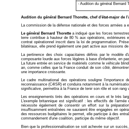
- Audition du général Bernard T
Audition du général Bernard Thorette, chef d'état-major de l'
La commission de la défense nationale et des forces armées a ente
Le général Bernard Thorette
a indiqué que les forces terrestre
terre contribue à hauteur de 80 % aux opérations, extérieures
contrat opérationnel inscrit dans la loi de programmation. Prés
bilatéraux, elle prend également une part active aux missions de séc
La pertinence des choix capacitaires définis par le modèle d
composante lourde aux forces légères à base d'infanterie, en pa
La future entrée en service de matériels comme le véhicule blind
an, comme celles que la France conduit de son côté, démontrent 
une importance croissante.
Le cadre multinational des opérations souligne l'importance 
reconnaissance (C4ISR) et conduira notamment à la numérisation 
significative, permettra à la France de tenir son rôle et son ran
Les enseignements tirés des opérations en cours et le très large 
L'exemple britannique est significatif : les effectifs de l'arm
nécessite également de consentir un effort sur la préparatio
insuffisamment entraînées ne sauraient être engagées en opérati
des ressources budgétaires le permet, elle participe à des ent
commandement d'une coalition, participe du même objectif.
Bien que la professionnalisation se soit achevée sur un succès, 