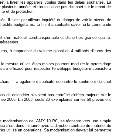
rêt à livrer les appareils voulus dans les délais souhaités. La
r plusieurs années et n'aurait donc pas d'impact sur le report de
té et de protection.
ée. Il s'est par ailleurs inquiété du danger de voir le niveau de
ffectifs budgétaires. Enfin, il a souhaité savoir si la commande
d'un matériel aérotransportable et d'une très grande qualité.
ntéressées.
euros, à rapprocher du volume global de 4 milliards d'euros des
s la mesure où les états-majors pourront moduler le pyramidage
mesure efficace pour respecter l'enveloppe budgétaire consiste à
chars. Il a également souhaité connaître le sentiment du chef
ions de calendrier n'avaient pas entraîné d'effets majeurs sur le
'année 2006. En 2003, seuls 23 exemplaires sur les 50 prévus ont
ble modernisation de l'AMX 10 RC, se réoriente vers une simple
gue s'est donc instauré avec la direction centrale du matériel de
ès utilisé en opérations. Sa modernisation devrait lui permettre