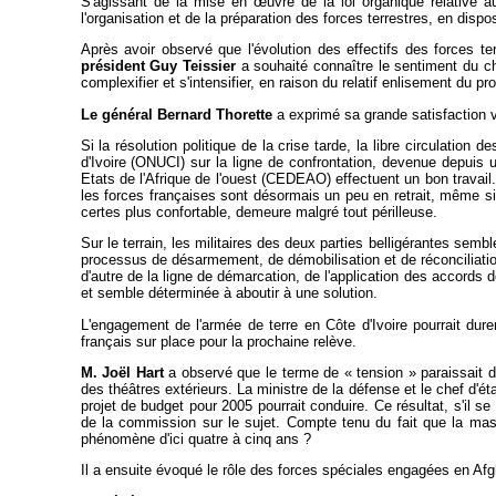
S'agissant de la mise en
œuvre de la loi organique relative a
l'organisation et de la préparation des forces terrestres, en dispo
Après avoir observé que l'évolution des effectifs des forces te
président Guy Teissier
a souhaité connaître le sentiment du che
complexifier et s'intensifier, en raison du relatif enlisement du pr
Le général Bernard Thorette
a exprimé sa grande satisfaction vis
Si la résolution politique de la crise tarde, la libre circulatio
d'Ivoire (ONUCI) sur la ligne de confrontation, devenue depuis
Etats de l'Afrique de l'ouest (CEDEAO) effectuent un bon travail
les forces françaises sont désormais un peu en retrait, même si e
certes plus confortable, demeure malgré tout périlleuse.
Sur le terrain, les militaires des deux parties belligérantes semb
processus de désarmement, de démobilisation et de réconciliation 
d'autre de la ligne de démarcation, de l'application des accords d
et semble déterminée à aboutir à une solution.
L'engagement de l'armée de terre en Côte d'Ivoire pourrait dur
français sur place pour la prochaine relève.
M. Joël Hart
a observé que le terme de « tension » paraissait dip
des théâtres extérieurs. La ministre de la défense et le chef d'
projet de budget pour 2005 pourrait conduire. Ce résultat, s'il s
de la commission sur le sujet. Compte tenu du fait que la mass
phénomène d'ici quatre à cinq ans ?
Il a ensuite évoqué le rôle des forces spéciales engagées en Afg