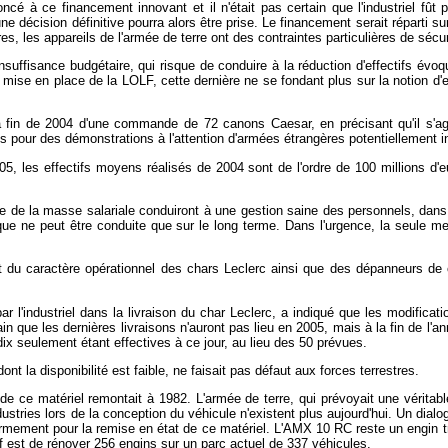
cé à ce financement innovant et il n'était pas certain que l'industriel fût p
 décision définitive pourra alors être prise. Le financement serait réparti su
 les appareils de l'armée de terre ont des contraintes particulières de sécuri
nsuffisance budgétaire, qui risque de conduire à la réduction d'effectifs évoqu
 mise en place de la LOLF, cette dernière ne se fondant plus sur la notion d'e
 fin de 2004 d'une commande de 72 canons Caesar, en précisant qu'il s'agit 
s pour des démonstrations à l'attention d'armées étrangères potentiellement i
05, les effectifs moyens réalisés de 2004 sont de l'ordre de 100 millions d'
le de la masse salariale conduiront à une gestion saine des personnels, dan
itique ne peut être conduite que sur le long terme. Dans l'urgence, la seule 
et du caractère opérationnel des chars Leclerc ainsi que des dépanneurs de 
par l'industriel dans la livraison du char Leclerc, a indiqué que les modificat
in que les dernières livraisons n'auront pas lieu en 2005, mais à la fin de l
 dix seulement étant effectives à ce jour, au lieu des 50 prévues.
 la disponibilité est faible, ne faisait pas défaut aux forces terrestres.
 de ce matériel remontait à 1982. L'armée de terre, qui prévoyait une vérita
ustries lors de la conception du véhicule n'existent plus aujourd'hui. Un dialo
l'armement pour la remise en état de ce matériel. L'AMX 10 RC reste un engin tr
ctif est de rénover 256 engins sur un parc actuel de 337 véhicules.