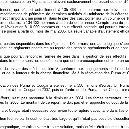
orces spéciales en Afghanistan relèvent exclusivement du ressort du chef d'
utorisés, qui s'établit actuellement à 135 868, est conforme aux prévisions
modifications de périmètre de certaines activités du ministère de la défens
effectif important qui pourrait, dans le pire des cas, porter sur un volume de
de terre s'établira à 134 133 hommes à la fin de cette année. Compte tenu du pro
lique l'évaluation à 10 000 hommes du sous-effectif potentiel qui pourrait être
nt se poser à partir du mois de mai 2005. La seule variable d'ajustement effi
s postes disponibles dans les régiments. Désormais, une autre logique s'appl
ont les régiments prioritaires au regard des besoins opérationnels et ce sont c
és que pourrait rencontrer l'armée de terre dans la gestion de ses effectifs
é dans le même sens, ce qui démontre que cette préoccupation est prise en co
ite du niveau des crédits du titre V, conforme aux engagements de la loi de
 et de la lourdeur de la charge financière liée à la rénovation des Puma et C
ovation des Puma et Cougar a été estimé à 350 millions d'euros. Un Puma
ma et à trois Cougar en 2007, puis de l'ordre de dix Puma et six Cougar par 
efforts, n'est pas parvenue à le diminuer en 2004. Les forces terrestres li
arges fin 2005. Le montant de ce report ne doit pas être rapproché du coût de l
 et Cougar était nécessaire pour éviter toute rupture capacitaire dans l'aérom
n fournie par l'industriel était très large et qu'il n'était pas possible d'occul
ragmatique, restait ouverte à toute solution, mais qu'elle était soumise à un