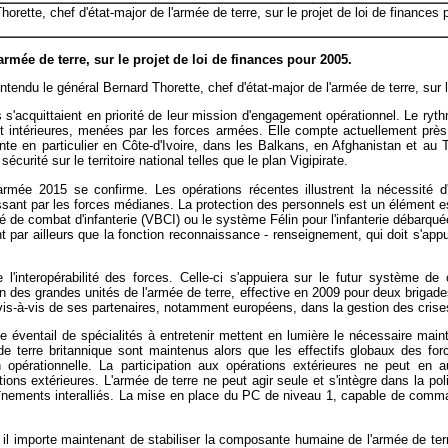
horette, chef d'état-major de l'armée de terre, sur le projet de loi de finances
armée de terre, sur le projet de loi de finances pour 2005.
ndu le général Bernard Thorette, chef d'état-major de l'armée de terre, sur le
s s'acquittaient en priorité de leur mission d'engagement opérationnel. Le r
 et intérieures, menées par les forces armées. Elle compte actuellement p
ente en particulier en Côte-d'Ivoire, dans les Balkans, en Afghanistan et au
urité sur le territoire national telles que le plan Vigipirate.
'armée 2015 se confirme. Les opérations récentes illustrent la nécessité 
ssant par les forces médianes. La protection des personnels est un élément e
é de combat d'infanterie (VBCI) ou le système Félin pour l'infanterie débarqu
par ailleurs que la fonction reconnaissance - renseignement, qui doit s'appu
de l'interopérabilité des forces. Celle-ci s'appuiera sur le futur systè
des grandes unités de l'armée de terre, effective en 2009 pour deux brigades
g vis-à-vis de ses partenaires, notamment européens, dans la gestion des crise
éventail de spécialités à entretenir mettent en lumière le nécessaire maintie
ée de terre britannique sont maintenus alors que les effectifs globaux des 
n opérationnelle. La participation aux opérations extérieures ne peut en
ons extérieures. L'armée de terre ne peut agir seule et s'intègre dans la po
raînements interalliés. La mise en place du PC de niveau 1, capable de comm
il importe maintenant de stabiliser la composante humaine de l'armée de terre