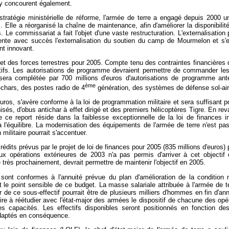
e y concourent également.
stratégie ministérielle de réforme, l'armée de terre a engagé depuis 2000 un
. Elle a réorganisé la chaîne de maintenance, afin d'améliorer la disponibili
 Le commissariat a fait l'objet d'une vaste restructuration. L'externalisation
nte avec succès l'externalisation du soutien du camp de Mourmelon et s'es
nt innovant.
t des forces terrestres pour 2005. Compte tenu des contraintes financières de
fectifs. Les autorisations de programme devraient permettre de commander le
et sera complétée par 700 millions d'euros d'autorisations de programme 
ème
chars, des postes radio de 4
génération, des systèmes de défense sol-air
uros, s'avère conforme à la loi de programmation militaire et sera suffisant 
és, d'obus antichar à effet dirigé et des premiers hélicoptères Tigre. En rev
 de ce report réside dans la faiblesse exceptionnelle de la loi de finances
 l'équilibre. La modernisation des équipements de l'armée de terre n'est p
ilitaire pourrait s'accentuer.
dits prévus par le projet de loi de finances pour 2005 (835 millions d'euros) per
 opérations extérieures de 2003 n'a pas permis d'arriver à cet objectif
très prochainement, devrait permettre de maintenir l'objectif en 2005.
nt conformes à l'annuité prévue du plan d'amélioration de la condition mili
nt le point sensible de ce budget. La masse salariale attribuée à l'armée de t
ur de ce sous-effectif pourrait être de plusieurs milliers d'hommes en fin d'
ire à réétudier avec l'état-major des armées le dispositif de chacune des opé
s capacités. Les effectifs disponibles seront positionnés en fonction des i
adaptés en conséquence.