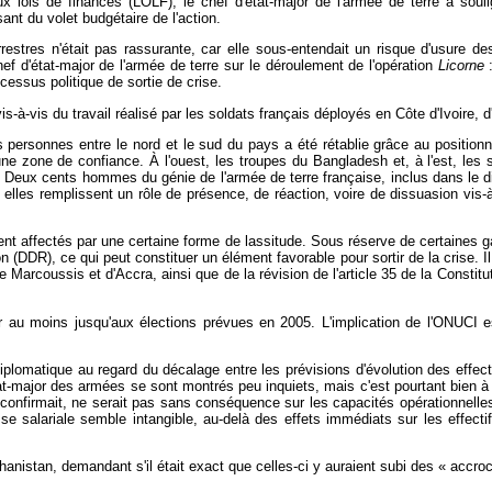
ux lois de finances (LOLF), le chef d'état-major de l'armée de terre a soul
sant du volet budgétaire de l'action.
rrestres n'était pas rassurante, car elle sous-entendait un risque d'usure d
f d'état-major de l'armée de terre sur le déroulement de l'opération
Licorne
:
ocessus politique de sortie de crise.
-à-vis du travail réalisé par les soldats français déployés en Côte d'Ivoire, d
n des personnes entre le nord et le sud du pays a été rétablie grâce au posit
 une zone de confiance. À l'ouest, les troupes du Bangladesh et, à l'est, 
. Deux cents hommes du génie de l'armée de terre française, inclus dans le di
lles remplissent un rôle de présence, de réaction, voire de dissuasion vis-à-
lent affectés par une certaine forme de lassitude. Sous réserve de certaines ga
(DDR), ce qui peut constituer un élément favorable pour sortir de la crise. Il
e Marcoussis et d'Accra, ainsi que de la révision de l'article 35 de la Consti
er au moins jusqu'aux élections prévues en 2005. L'implication de l'ONUCI 
lomatique au regard du décalage entre les prévisions d'évolution des effectifs
état-major des armées se sont montrés peu inquiets, mais c'est pourtant bien 
e confirmait, ne serait pas sans conséquence sur les capacités opérationnelles
e salariale semble intangible, au-delà des effets immédiats sur les effecti
hanistan, demandant s'il était exact que celles-ci y auraient subi des « accro