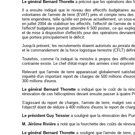
Le général Bernard Thorette
a précisé que les opérations des f
Il a ensuite indiqué que le niveau des effectifs budgétaires a
volontaires de l'armée de terre (EVAT) près et compte tenu des 
terre engendrera, telle qu'elle est prévue actuellement, un sous-
en juillet 2004 de stabiliser les effectifs, l'effectif de l'armée 
l'effectif budgétaire pourrait atteindre 6 500 postes, ce qui exp
et de mise à disposition d'effectifs pour des opérations devraie
que portera principalement le déficit.
Jusqu'à présent, les recrutements étaient autorisés au
prorata
de
et le commandement de la force logistique terrestre (CFLT) définir
Toutefois, comme l'a indiqué la ministre à propos des difficult
contrainte existe. Le chef d'état-major des armées s'est exprim
Relevant que l'armée de terre apparaissait globalement satisfa
inquiété d'un important report de charges de 500 millions d'euros
300 millions d'euros.
Le général Bernard Thorette
a indiqué que le coût de la rén
rénovation de ces hélicoptères devant ensuite passer à quatre Pu
S'agissant du report de charges, l'armée de terre, malgré ses 
l'objectif étant de réduire à 400 millions d'euros le report de ch
Le président Guy Teissier
a souligné que la rénovation des Puma
M. Jérôme Rivière
a noté que la fourchette des coûts de rénovatio
Le général Bernard Thorette
a souligné que l'armée de terre, p