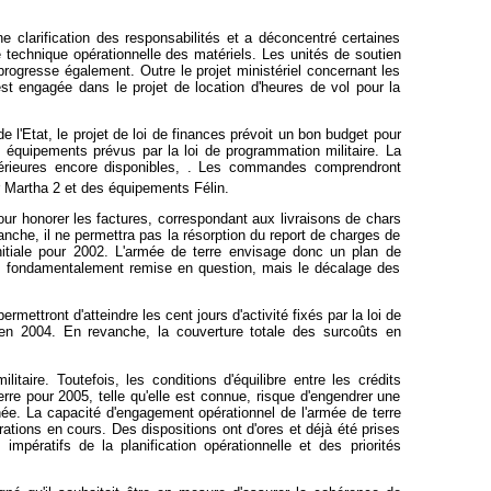
e clarification des responsabilités et a déconcentré certaines
té technique opérationnelle des matériels. Les unités de soutien
 progresse également. Outre le projet ministériel concernant les
t engagée dans le projet de location d'heures de vol pour la
 l'Etat, le projet de loi de finances prévoit un bon budget pour
s équipements prévus par la loi de programmation militaire. La
antérieures encore disponibles, . Les commandes comprendront
 Martha 2 et des équipements Félin.
pour honorer les factures, correspondant aux livraisons de chars
anche, il ne permettra pas la résorption du report de charges de
 initiale pour 2002. L'armée de terre envisage donc un plan de
as fondamentalement remise en question, mais le décalage des
mettront d'atteindre les cent jours d'activité fixés par la loi de
 en 2004. En revanche, la couverture totale des surcoûts en
taire. Toutefois, les conditions d'équilibre entre les crédits
erre pour 2005, telle qu'elle est connue, risque d'engendrer une
année. La capacité d'engagement opérationnel de l'armée de terre
rations en cours. Des dispositions ont d'ores et déjà été prises
mpératifs de la planification opérationnelle et des priorités