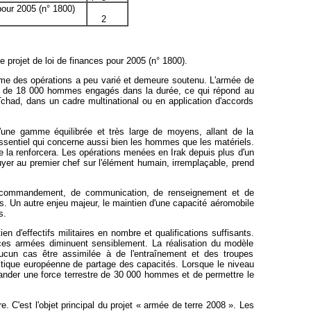
 pour 2005 (n° 1800)
2
 projet de loi de finances pour 2005 (n° 1800).
ythme des opérations a peu varié et demeure soutenu. L'armée de
rès de 18 000 hommes engagés dans la durée, ce qui répond au
 Tchad, dans un cadre multinational ou en application d'accords
d'une gamme équilibrée et très large de moyens, allant de la
ssentiel qui concerne aussi bien les hommes que les matériels.
ée la renforcera. Les opérations menées en Irak depuis plus d'un
yer au premier chef sur l'élément humain, irremplaçable, prend
me de commandement, de communication, de renseignement et de
. Un autre enjeu majeur, le maintien d'une capacité aéromobile
s.
n d'effectifs militaires en nombre et qualifications suffisants.
forces armées diminuent sensiblement. La réalisation du modèle
 aucun cas être assimilée à de l'entraînement et des troupes
litique européenne de partage des capacités. Lorsque le niveau
ander une force terrestre de 30 000 hommes et de permettre le
. C'est l'objet principal du projet « armée de terre 2008 ». Les