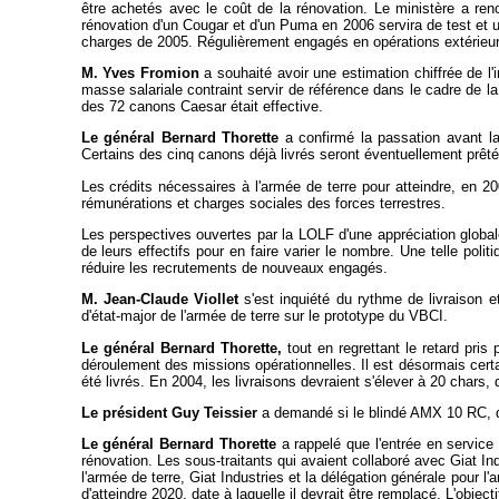
être achetés avec le coût de la rénovation. Le ministère a renon
rénovation d'un Cougar et d'un Puma en 2006 servira de test et une
charges de 2005. Régulièrement engagés en opérations extérieures,
M. Yves Fromion
a souhaité avoir une estimation chiffrée de l'i
masse salariale contraint servir de référence dans le cadre de la
des 72 canons Caesar était effective.
Le général Bernard Thorette
a confirmé la passation avant la
Certains des cinq canons déjà livrés seront éventuellement prêté
Les crédits nécessaires à l'armée de terre pour atteindre, en 20
rémunérations et charges sociales des forces terrestres.
Les perspectives ouvertes par la LOLF d'une appréciation globa
de leurs effectifs pour en faire varier le nombre. Une telle pol
réduire les recrutements de nouveaux engagés.
M. Jean-Claude Viollet
s'est inquiété du rythme de livraison 
d'état-major de l'armée de terre sur le prototype du VBCI.
Le général Bernard Thorette,
tout en regrettant le retard pris 
déroulement des missions opérationnelles. Il est désormais certa
été livrés. En 2004, les livraisons devraient s'élever à 20 chars,
Le président Guy Teissier
a demandé si le blindé AMX 10 RC, dont
Le général Bernard Thorette
a rappelé que l'entrée en service
rénovation. Les sous-traitants qui avaient collaboré avec Giat Ind
l'armée de terre, Giat Industries et la délégation générale pour 
d'atteindre 2020, date à laquelle il devrait être remplacé. L'obje