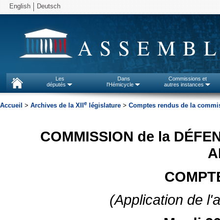
English
Deutsch
ASSEMBL
Les
Dans
Commissions et
députés
l'Hémicycle
autres instances
e
Accueil
>
Archives de la XII
législature
>
Comptes rendus de la commiss
COMMISSION de la DÉFE
A
COMPTE
(Application de l'