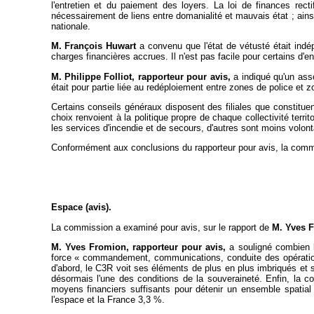
l'entretien et du paiement des loyers. La loi de finances recti
nécessairement de liens entre domanialité et mauvais état ; ains
nationale.
M. François Huwart
a convenu que l'état de vétusté était indép
charges financières accrues. Il n'est pas facile pour certains d
M. Philippe Folliot, rapporteur pour avis,
a indiqué qu'un asso
était pour partie liée au redéploiement entre zones de police et z
Certains conseils généraux disposent des filiales que constitu
choix renvoient à la politique propre de chaque collectivité terr
les services d'incendie et de secours, d'autres sont moins volont
Conformément aux conclusions du rapporteur pour avis, la com
Espace (avis).
La commission a examiné pour avis, sur le rapport de
M. Yves 
M. Yves Fromion, rapporteur pour avis,
a souligné combien l
force « commandement, communications, conduite des opératio
d'abord, le C3R voit ses éléments de plus en plus imbriqués et 
désormais l'une des conditions de la souveraineté. Enfin, la 
moyens financiers suffisants pour détenir un ensemble spatial
l'espace et la France 3,3 %.