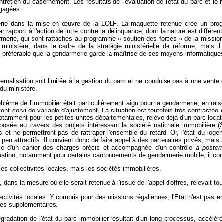
entretien du casernement. Les résultats de l'évaluation de l'état du parc et l
égagées.
merie dans la mise en
œuvre de la LOLF. La maquette retenue crée un prog
é par rapport à l'action de lutte contre la délinquance, dont la nature est di
rmerie, qui sont rattachés au programme « soutien des forces » de la missio
u ministère, dans le cadre de la stratégie ministérielle de réforme, mais 
t préférable que la gendarmerie garde la maîtrise de ses moyens informatique
ernalisation soit limitée à la gestion du parc et ne conduise pas à une vente d
du ministère.
blème de l'immobilier était particulièrement aigu pour la gendarmerie, en rai
vent servi de variable d'ajustement. La situation est toutefois très contrasté
tamment pour les petites unités départementales, relève déjà d'un parc locati
 posée au travers des projets intéressant la société nationale immobilière (
 et ne permettront pas de rattraper l'ensemble du retard. Or, l'état du log
 peu attractifs. Il convient donc de faire appel à des partenaires privés, mais 
ase d'un cahier des charges précis et accompagnée d'un contrôle
a posteri
ituation, notamment pour certains cantonnements de gendarmerie mobile, il con
es collectivités locales, mais les sociétés immobilières.
 dans la mesure où elle serait retenue à l'issue de l'appel d'offres, relevait tou
lectivités locales. Y compris pour des missions régaliennes, l'Etat n'est pas 
ces supplémentaires.
gradation de l'état du parc immobilier résultait d'un long processus, accélé