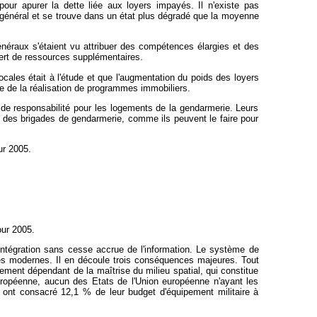
 pour apurer la dette liée aux loyers impayés. Il n'existe pas
l général et se trouve dans un état plus dégradé que la moyenne
énéraux s'étaient vu attribuer des compétences élargies et des
fert de ressources supplémentaires.
ocales était à l'étude et que l'augmentation du poids des loyers
nte de la réalisation de programmes immobiliers.
 de responsabilité pour les logements de la gendarmerie. Leurs
eur des brigades de gendarmerie, comme ils peuvent le faire pour
ur 2005.
our 2005.
 intégration sans cesse accrue de l'information. Le système de
s modernes. Il en découle trois conséquences majeures. Tout
ment dépendant de la maîtrise du milieu spatial, qui constitue
européenne, aucun des Etats de l'Union européenne n'ayant les
 ont consacré 12,1 % de leur budget d'équipement militaire à