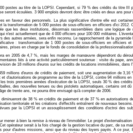
700 postes au titre de la LOPSI. Cependant, si 79 % des crédits du titre III
 se seront écoulées. 3 900 emplois devront donc être créés en deux ans pour res
es en faveur des personnels. La plus significative d'entre elle est certain
 la transformation de 5 000 postes de sous-officiers en officiers d'ici 2012.
table que les deux institutions, désormais rassemblées dans une logique de m
ui n'est actuellement que de 4 000 officiers pour 100 000 militaires. L'éven
iers des autres armées, sera enfin reconnu. Le rapprochement de la pyramide h
gnificative : transformation de 1 000 postes de sous-officiers en officiers
aires, prises en charge par le fonds de consolidation de la professionnalisation
sera en 2005 de 4,7 %, mais les marges de man
œuvre dépendront du déroul
émentaires liés à une activité particulièrement soutenue : visite du pape, an
ovision de 18 millions d'euros sur les crédits de locations immobilières, dans l'
 459 millions d'euros de crédits de paiement, soit une augmentation de 3,16 
t d'autorisations de programme au titre de la LOPSI, contre 94 millions en 2
ur les trois premières années d'exécution de la LOPSI, seuls 30 % des crédit
-balles, des nouvelles tenues ou des pistolets automatiques, certains ont d
âge de trente ans, ne pourra être envisagé qu'à compter de 2006.
qui diminueront de 38 % en crédits de paiement et de 37 % en autorisations d
tion territoriale et les créations d'effectifs entraînent de nouveaux besoins.
évues par la LOPSI et un assouplissement des conditions d'octroi des subve
 mener à bien la remise à niveau de l'immobilier. Le projet d'externalisation 
t opérateur serait à la fois chargé de la gestion locative du parc, de sa mai
és pour d'autres missions, ainsi que du niveau des loyers payés. A ce jour, 