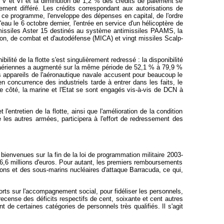
s V et VI et la diminution de 1,2 % des crédits de paiement se
ment différé. Les crédits correspondant aux autorisations de
t ce programme, l'enveloppe des dépenses en capital, de l'ordre
l'eau le 6 octobre dernier, l'entrée en service d'un hélicoptère de
 missiles Aster 15 destinés au système antimissiles PAAMS, la
ption, de combat et d'autodéfense (MICA) et vingt missiles Scalp-
lité de la flotte s'est singulièrement redressé : la disponibilité
iaériennes a augmenté sur la même période de 52,1 % à 79,9 %
es appareils de l'aéronautique navale accusent pour beaucoup le
n concurrence des industriels tarde à entrer dans les faits, le
e côté, la marine et l'Etat se sont engagés vis-à-vis de DCN à
l'entretien de la flotte, ainsi que l'amélioration de la condition
e les autres armées, participera à l'effort de redressement des
bienvenues sur la fin de la loi de programmation militaire 2003-
6,6 millions d'euros. Pour autant, les premiers remboursements
ions et des sous-marins nucléaires d'attaque Barracuda, ce qui,
orts sur l'accompagnement social, pour fidéliser les personnels,
 recense des déficits respectifs de cent, soixante et cent autres
 de certaines catégories de personnels très qualifiés. Il s'agit