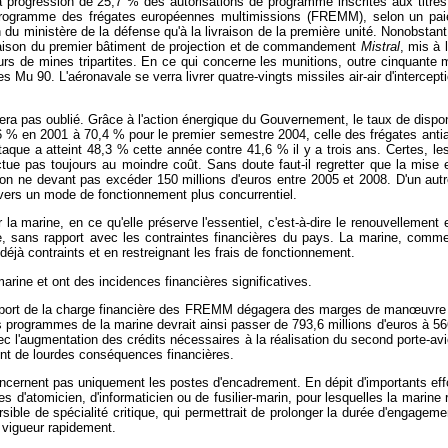
La progression de 25,7 % des autorisations de programme inscrites aux titre
 programme des frégates européennes multimissions (FREMM), selon un paie
du ministère de la défense qu'à la livraison de la première unité. Nonobstan
ivraison du premier bâtiment de projection et de commandement
Mistral
, mis à 
urs de mines tripartites. En ce qui concerne les munitions, outre cinquante
les Mu 90. L'aéronavale se verra livrer quatre-vingts missiles air-air d'interce
era pas oublié. Grâce à l'action énergique du Gouvernement, le taux de disponibi
 % en 2001 à 70,4 % pour le premier semestre 2004, celle des frégates ant
taque a atteint 48,3 % cette année contre 41,6 % il y a trois ans. Certes, l
tue pas toujours au moindre coût. Sans doute faut-il regretter que la mise e
on ne devant pas excéder 150 millions d'euros entre 2005 et 2008. D'un autr
se vers un mode de fonctionnement plus concurrentiel.
a marine, en ce qu'elle préserve l'essentiel, c'est-à-dire le renouvellement et 
aste, sans rapport avec les contraintes financières du pays. La marine, comm
déjà contraints et en restreignant les frais de fonctionnement.
arine et ont des incidences financières significatives.
 report de la charge financière des FREMM dégagera des marges de man
œuvre 
 programmes de la marine devrait ainsi passer de 793,6 millions d'euros à 56
c l'augmentation des crédits nécessaires à la réalisation du second porte-av
ent de lourdes conséquences financières.
concernent pas uniquement les postes d'encadrement. En dépit d'importants eff
s d'atomicien, d'informaticien ou de fusilier-marin, pour lesquelles la marine
ible de spécialité critique, qui permettrait de prolonger la durée d'engagement
 vigueur rapidement.