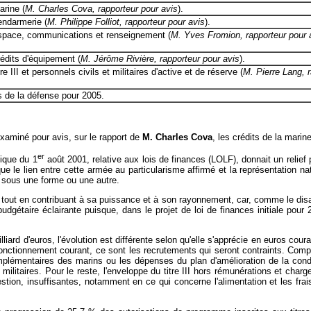
arine (
M. Charles Cova, rapporteur pour avis
).
endarmerie (
M. Philippe Folliot, rapporteur pour avis
).
espace, communications et renseignement (
M. Yves Fromion, rapporteur pour 
édits d'équipement (
M. Jérôme Rivière, rapporteur pour avis
).
e III et personnels civils et militaires d'active et de réserve (
M. Pierre Lang, r
s de la défense pour 2005.
xaminé pour avis, sur le rapport de
M. Charles Cova
, les crédits de la marin
er
nique du 1
août 2001, relative aux lois de finances (LOLF), donnait un relief p
ue le lien entre cette armée au particularisme affirmé et la représentation na
, sous une forme ou une autre.
 tout en contribuant à sa puissance et à son rayonnement, car, comme le disai
udgétaire éclairante puisque, dans le projet de loi de finances initiale pou
lliard d'euros, l'évolution est différente selon qu'elle s'apprécie en euros cou
nctionnement courant, ce sont les recrutements qui seront contraints. Compte 
mplémentaires des marins ou les dépenses du plan d'amélioration de la conditi
militaires. Pour le reste, l'enveloppe du titre III hors rémunérations et charg
stion, insuffisantes, notamment en ce qui concerne l'alimentation et les fr