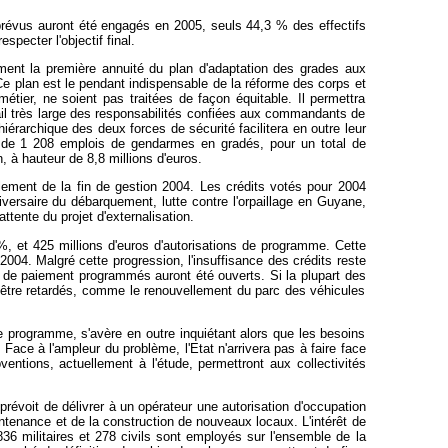
 prévus auront été engagés en 2005, seuls 44,3 % des effectifs
pecter l'objectif final.
ement la première annuité du plan d'adaptation des grades aux
 Ce plan est le pendant indispensable de la réforme des corps et
étier, ne soient pas traitées de façon équitable. Il permettra
tail très large des responsabilités confiées aux commandants de
iérarchique des deux forces de sécurité facilitera en outre leur
 et de 1 208 emplois de gendarmes en gradés, pour un total de
, à hauteur de 8,8 millions d'euros.
ement de la fin de gestion 2004. Les crédits votés pour 2004
niversaire du débarquement, lutte contre l'orpaillage en Guyane,
attente du projet d'externalisation.
%, et 425 millions d'euros d'autorisations de programme. Cette
004. Malgré cette progression, l'insuffisance des crédits reste
s de paiement programmés auront été ouverts. Si la plupart des
û être retardés, comme le renouvellement du parc des véhicules
e programme, s'avère en outre inquiétant alors que les besoins
 Face à l'ampleur du problème, l'Etat n'arrivera pas à faire face
ntions, actuellement à l'étude, permettront aux collectivités
prévoit de délivrer à un opérateur une autorisation d'occupation
ntenance et de la construction de nouveaux locaux. L'intérêt de
836 militaires et 278 civils sont employés sur l'ensemble de la