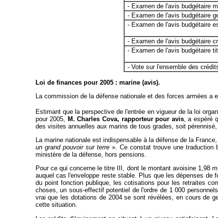
- Examen de l'avis budgétaire m
- Examen de l'avis budgétaire g
- Examen de l'avis budgétaire 
- Examen de l'avis budgétaire cr
- Examen de l'avis budgétaire titr
- Vote sur l'ensemble des crédit
Loi de finances pour 2005 : marine (avis).
La commission de la défense nationale et des forces armées a e
Estimant que la perspective de l'entrée en vigueur de la loi orga
pour 2005,
M. Charles Cova, rapporteur pour avis
, a espéré q
des visites annuelles aux marins de tous grades, soit pérennisé
La marine nationale est indispensable à la défense de la France,
un grand pouvoir sur terre
». Ce constat trouve une traduction b
ministère de la défense, hors pensions.
Pour ce qui concerne le titre III, dont le montant avoisine 1,98 mi
auquel cas l'enveloppe reste stable. Plus que les dépenses de fo
du point fonction publique, les cotisations pour les retraites co
choses, un sous-effectif potentiel de l'ordre de 1 000 personnels 
vrai que les dotations de 2004 se sont révélées, en cours de ge
cette situation.