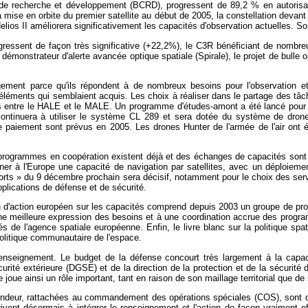
il de recherche et développement (BCRD), progressent de 89,2 % en autori
mise en orbite du premier satellite au début de 2005, la constellation devant
lios II améliorera significativement les capacités d'observation actuelles. So
ogressent de façon très significative (+22,2%), le C3R bénéficiant de nombr
onstrateur d'alerte avancée optique spatiale (Spirale), le projet de bulle op
gement parce qu'ils répondent à de nombreux besoins pour l'observation e
ments qui semblaient acquis. Les choix à réaliser dans le partage des tâches
 entre le HALE et le MALE. Un programme d'études-amont a été lancé pour 
 continuera à utiliser le système CL 289 et sera dotée du système de drone 
de paiement sont prévus en 2005. Les drones Hunter de l'armée de l'air ont 
 programmes en coopération existent déjà et des échanges de capacités sont 
er à l'Europe une capacité de navigation par satellites, avec un déploiement
ports » du 9 décembre prochain sera décisif, notamment pour le choix des ser
pplications de défense et de sécurité.
lan d'action européen sur les capacités comprend depuis 2003 un groupe de pro
e meilleure expression des besoins et à une coordination accrue des progra
 de l'agence spatiale européenne. Enfin, le livre blanc sur la politique sp
politique communautaire de l'espace.
renseignement. Le budget de la défense concourt très largement à la capaci
curité extérieure (DGSE) et de la direction de la protection et de la sécurit
e ainsi un rôle important, tant en raison de son maillage territorial que de s
fondeur, rattachées au commandement des opérations spéciales (COS), sont de
rivent désormais à intégrer le renseignement et l'action de façon vraiment e