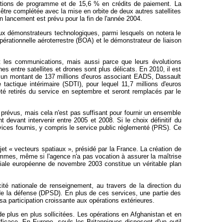
sations de programme et de 15,6 % en crédits de paiement. La
 être complétée avec la mise en orbite de deux autres satellites
n lancement est prévu pour la fin de l'année 2004.
eux démonstrateurs technologiques, parmi lesquels on notera le
érationnelle aéroterrestre (BOA) et le démonstrateur de liaison
t les communications, mais aussi parce que leurs évolutions
 entre satellites et drones sont plus délicats. En 2010, il est
un montant de 137 millions d'euros associant EADS, Dassault
tactique intérimaire (SDTI), pour lequel 11,7 millions d'euros
été retirés du service en septembre et seront remplacés par le
prévus, mais cela n'est pas suffisant pour fournir un ensemble
 devant intervenir entre 2005 et 2008. Si le choix définitif du
vices fournis, y compris le service public réglementé (PRS). Ce
jet « vecteurs spatiaux », présidé par la France. La création de
mmes, même si l'agence n'a pas vocation à assurer la maîtrise
atiale européenne de novembre 2003 constitue un véritable plan
té nationale de renseignement, au travers de la direction du
é de la défense (DPSD). En plus de ces services, une partie des
a participation croissante aux opérations extérieures.
 plus en plus sollicitées. Les opérations en Afghanistan et en
fficace. En Europe, seuls les Britanniques disposent d'un outil