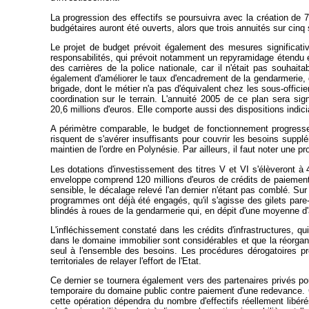
La progression des effectifs se poursuivra avec la création de 
budgétaires auront été ouverts, alors que trois annuités sur cinq
Le projet de budget prévoit également des mesures significativ
responsabilités, qui prévoit notamment un repyramidage étendu et
des carrières de la police nationale, car il n'était pas souhai
également d'améliorer le taux d'encadrement de la gendarmerie, q
brigade, dont le métier n'a pas d'équivalent chez les sous-offic
coordination sur le terrain. L'annuité 2005 de ce plan sera si
20,6 millions d'euros. Elle comporte aussi des dispositions indici
A périmètre comparable, le budget de fonctionnement progres
risquent de s'avérer insuffisants pour couvrir les besoins suppl
maintien de l'ordre en Polynésie. Par ailleurs, il faut noter une pr
Les dotations d'investissement des titres V et VI s'élèveront à
enveloppe comprend 120 millions d'euros de crédits de paiement e
sensible, le décalage relevé l'an dernier n'étant pas comblé. S
programmes ont déjà été engagés, qu'il s'agisse des gilets pare
blindés à roues de la gendarmerie qui, en dépit d'une moyenne d'
L'infléchissement constaté dans les crédits d'infrastructures, 
dans le domaine immobilier sont considérables et que la réorganisa
seul à l'ensemble des besoins. Les procédures dérogatoires pr
territoriales de relayer l'effort de l'Etat.
Ce dernier se tournera également vers des partenaires privés pour
temporaire du domaine public contre paiement d'une redevance. Ce
cette opération dépendra du nombre d'effectifs réellement libér