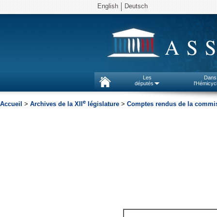
English
Deutsch
AS
Les
Dans
députés
l'Hémicyc
e
Accueil
>
Archives de la XII
législature
>
Comptes rendus de la commiss