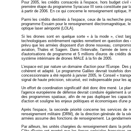
Pour 2005, les crédits consacrés à l'espace, hors budget civ
première étape du programme Syracuse III sera constituée par la 
à partir de 2006. En ce qui concerne le renseignement optique, He
Parmi les crédits destinés à l'espace, ceux de la recherche pr
programme Essaim pour le renseignement électromagnétique, le dém
optique laser aéroporté (LOLA).
Si les drones sont en quelque sorte « à la mode », c'est lar
technologiques extrêmement rapides remettent en question des élé
prévu que les armées disposent d'un drone nouveau, compromis
aviation, Thales et Sagem. Dans l'intervalle, l'armée de terre
d'autorisations de programme et 5 millions d'euros de crédits 
système intérimaire de drones MALE à la fin de 2005.
L'espace est par nature un domaine d'action pour l'Europe. Des
cohérent et adapté. Le programme Galileo devrait toutefois donn
concessionnaire a été reporté à janvier 2005, le Conseil « trans
signal de haute précision, sécurisé, est indispensable pour les a
Un effort de coordination significatif doit donc être mené. Le p
l'agence européenne de défense devrait conduire également à un
des programmes spatiaux, afin de ne pas dupliquer les capacités
d'action et souligne les enjeux politiques et économiques d'une 
Après l'espace, la seconde priorité concerne les services de 
renseignement militaire (DRM), de la direction générale de la sé
armées assume des fonctions de renseignement. La gendarmerie jou
Par ailleurs, les unités chargées du renseignement dans la pro
Côte d'Ivoire ont montré que les forces spéciales françaises ar