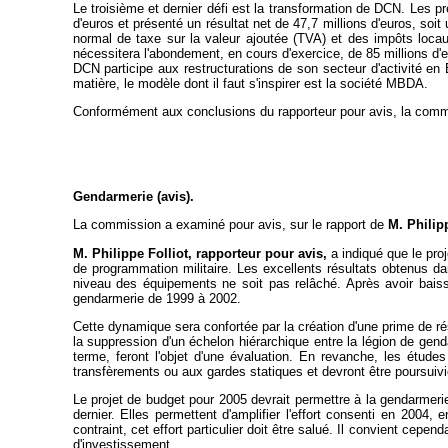
Le troisième et dernier défi est la transformation de DCN. Les pr
d'euros et présenté un résultat net de 47,7 millions d'euros, soit
normal de taxe sur la valeur ajoutée (TVA) et des impôts locaux
nécessitera l'abondement, en cours d'exercice, de 85 millions d'
DCN participe aux restructurations de son secteur d'activité e
matière, le modèle dont il faut s'inspirer est la société MBDA.
Conformément aux conclusions du rapporteur pour avis, la com
Gendarmerie (avis).
La commission a examiné pour avis, sur le rapport de
M. Philip
M. Philippe Folliot, rapporteur pour avis,
a indiqué que le proj
de programmation militaire. Les excellents résultats obtenus da
niveau des équipements ne soit pas relâché. Après avoir bais
gendarmerie de 1999 à 2002.
Cette dynamique sera confortée par la création d'une prime de ré
la suppression d'un échelon hiérarchique entre la légion de gen
terme, feront l'objet d'une évaluation. En revanche, les étud
transfèrements ou aux gardes statiques et devront être poursuivi
Le projet de budget pour 2005 devrait permettre à la gendarmerie 
dernier. Elles permettent d'amplifier l'effort consenti en 20
contraint, cet effort particulier doit être salué. Il convient ce
d'investissement.