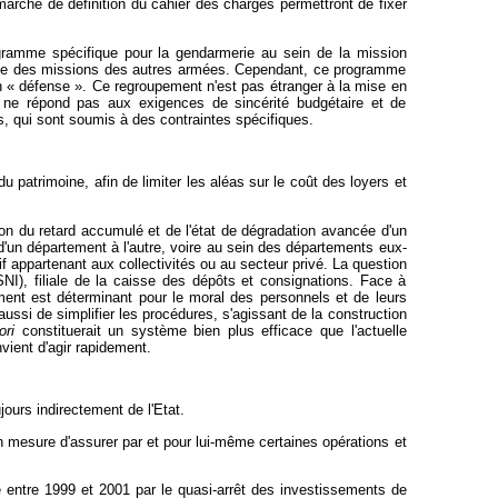
e marché de définition du cahier des charges permettront de fixer
ramme spécifique pour la gendarmerie au sein de la mission
fférente des missions des autres armées. Cependant, ce programme
n « défense ». Ce regroupement n'est pas étranger à la mise en
il ne répond pas aux exigences de sincérité budgétaire et de
s, qui sont soumis à des contraintes spécifiques.
u patrimoine, afin de limiter les aléas sur le coût des loyers et
son du retard accumulé et de l'état de dégradation avancée d'un
e d'un département à l'autre, voire au sein des départements eux-
f appartenant aux collectivités ou au secteur privé. La question
SNI), filiale de la caisse des dépôts et consignations. Face à
ement est déterminant pour le moral des personnels et de leurs
aussi de simplifier les procédures, s'agissant de la construction
ori
constituerait un système bien plus efficace que l'actuelle
vient d'agir rapidement.
jours indirectement de l'Etat.
en mesure d'assurer par et pour lui-même certaines opérations et
ré entre 1999 et 2001 par le quasi-arrêt des investissements de