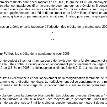
emiers résultats sont encourageants : en 2003, le groupe DCN, qui employait 1
 un bilan comptable positif en avance de deux ans sur les prévisions. Il convi
 se traduira par des surcoûts de l'ordre de 750 millions d'euros sur cinq an
euros supplémentaires en crédits de paiement et de 342 millions d'euros en a
n Europe, grâce à un partenariat plus étroit avec Thales, puis avec le grou
mission a
émis un avis favorable
à l'adoption des crédits de la marine pour 200
*
* *
pe Folliot
, les crédits de la gendarmerie pour 2005.
et de budget s'inscrivait à mi-parcours de l'exécution de la loi d'orientation et
ns la lutte contre la délinquance et l'engagement particulièrement courageu
sé de 3,6 % en 2003, la délinquance a diminué de 6,9 % sur les dix premi
sultats exceptionnels et par l'achèvement de la réorganisation territoriale d
darmerie et la direction générale. Le redéploiement police-gendarmerie et la
es menées sur le recentrage de la gendarmerie sur ses missions premières n
es.
d'ancrer dans la durée ce bilan positif. Les dotations prévues s'élèvent à 4 
04, en poursuivant la remise à niveau des moyens de la gendarmerie. Dans u
pendant de savoir si ces 147 millions d'euros supplémentaires permettront de r