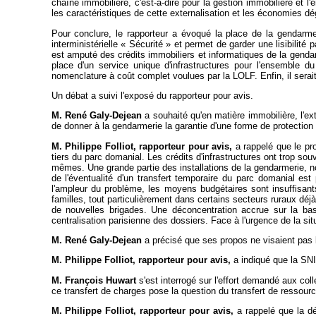
chaîne immobilière, c'est-à-dire pour la gestion immobilière et l'
les caractéristiques de cette externalisation et les économies d
Pour conclure, le rapporteur a évoqué la place de la gendar
interministérielle « Sécurité » et permet de garder une lisibilit
est amputé des crédits immobiliers et informatiques de la genda
place d'un service unique d'infrastructures pour l'ensemble d
nomenclature à coût complet voulues par la LOLF. Enfin, il serai
Un débat a suivi l'exposé du rapporteur pour avis.
M. René Galy-Dejean
a souhaité qu'en matière immobilière, l'ext
de donner à la gendarmerie la garantie d'une forme de protection 
M. Philippe Folliot, rapporteur pour avis,
a rappelé que le pro
tiers du parc domanial. Les crédits d'infrastructures ont trop sou
mêmes. Une grande partie des installations de la gendarmerie, no
de l'éventualité d'un transfert temporaire du parc domanial est
l'ampleur du problème, les moyens budgétaires sont insuffisants
familles, tout particulièrement dans certains secteurs ruraux déjà
de nouvelles brigades. Une déconcentration accrue sur la b
centralisation parisienne des dossiers. Face à l'urgence de la s
M. René Galy-Dejean
a précisé que ses propos ne visaient pas l
M. Philippe Folliot, rapporteur pour avis,
a indiqué que la SNI,
M. François Huwart
s'est interrogé sur l'effort demandé aux col
ce transfert de charges pose la question du transfert de ressour
M. Philippe Folliot, rapporteur pour avis,
a rappelé que la dé