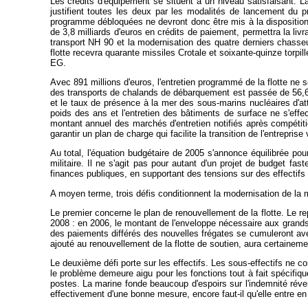
Les crédits d'équipement se situent à un niveau satisfaisant. 
justifient toutes les deux par les modalités de lancement du
programme débloquées ne devront donc être mis à la disposition 
de 3,8 milliards d'euros en crédits de paiement, permettra la l
transport NH 90 et la modernisation des quatre derniers chasse
flotte recevra quarante missiles Crotale et soixante-quinze torpil
EG.
Avec 891 millions d'euros, l'entretien programmé de la flotte ne s
des transports de chalands de débarquement est passée de 56,6
et le taux de présence à la mer des sous-marins nucléaires d'at
poids des ans et l'entretien des bâtiments de surface ne s'effec
montant annuel des marchés d'entretien notifiés après compétiti
garantir un plan de charge qui facilite la transition de l'entrepri
Au total, l'équation budgétaire de 2005 s'annonce équilibrée pour l
militaire. Il ne s'agit pas pour autant d'un projet de budget f
finances publiques, en supportant des tensions sur des effectifs 
A moyen terme, trois défis conditionnent la modernisation de la m
Le premier concerne le plan de renouvellement de la flotte. Le
2008 : en 2006, le montant de l'enveloppe nécessaire aux grands
des paiements différés des nouvelles frégates se cumuleront ave
ajouté au renouvellement de la flotte de soutien, aura certainem
Le deuxième défi porte sur les effectifs. Les sous-effectifs ne 
le problème demeure aigu pour les fonctions tout à fait spécifique
postes. La marine fonde beaucoup d'espoirs sur l'indemnité révers
effectivement d'une bonne mesure, encore faut-il qu'elle entre en