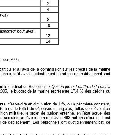
2
4
avis
).
8
10
apporteur pour avis
).
12
14
e pour 2005.
articulier à l'avis de la commission sur les crédits de la marine
tionale, qu'il avait modestement entretenu en institutionnalisant
t le cardinal de Richelieu : «
Quiconque est maître de la mer a
r 2005, le budget de la marine représente 17,4 % des crédits du
rants, c'est-à-dire en diminution de 1 %, ou à périmètre constant,
tenu de l'effet de dépenses intangibles, telles que l'évolution
on militaire, le projet de budget entérine, en l'état actuel des
es sociales se révèle correcte, avec 493 millions d'euros. Il est
ais de déplacement. Les personnels ont quotidiennement pâti de