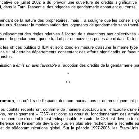
ficative de juillet 2002 a dû prévoir une ouverture de crédits significative
i, dans le Tarn, l'essentiel des brigades de gendarmerie appartient au consei
endant de la nature des propriétaires, mais il a souligné que les conseils g
'entre eux d'assurer la modernisation des logements de gendarmerie sans trans
uplissement des règles relatives à l'octroi de subventions aux collectivités l
ones de gendarmerie, qui se traduit par de nouvelles prises à bail dans l'atte
ent les offices publics d'HLM et sont donc en mesure d'assurer le même type
itoriale ; si certains départements consentent des efforts significatifs en fav
aristes.
mission a
émis un avis favorable
à l'adoption des crédits de la gendarmerie po
*
* *
Fromion
, les crédits de l'espace, des communications et du renseignement p
es conflits récents ont confirmé de manière spectaculaire l'efficacité d'une
ns, renseignement » (C3R) est donc au c
œur du fonctionnement des armée
sa cohérence d'ensemble est indispensable. Ensuite, le C3R est devenu totale
cohérence de l'ensemble devra de plus en plus être recherchée à l'échelle 
 et de télécommunications global. Sur la période 1997-2003, les Etats-Unis