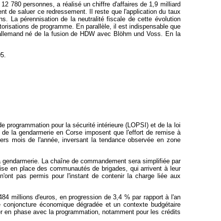
2 780 personnes, a réalisé un chiffre d'affaires de 1,9 milliard
ent de saluer ce redressement. Il reste que l'application du taux
s. La pérennisation de la neutralité fiscale de cette évolution
utorisations de programme.
En parallèle, il est indispensable que
pe allemand né de la fusion de HDW avec Blöhm und Voss. En la
5.
 de programmation pour la sécurité intérieure (LOPSI) et de la loi
x de la gendarmerie en Corse imposent que l'effort de remise à
ers mois de l'année, inversant la tendance observée en zone
e la gendarmerie. La chaîne de commandement sera simplifiée par
 mise en place des communautés de brigades, qui arrivent à leur
'ont pas permis pour l'instant de contenir la charge liée aux
484 millions d'euros, en progression de 3,4 % par rapport à l'an
ne conjoncture économique dégradée et un contexte budgétaire
ester en phase avec la programmation, notamment pour les crédits