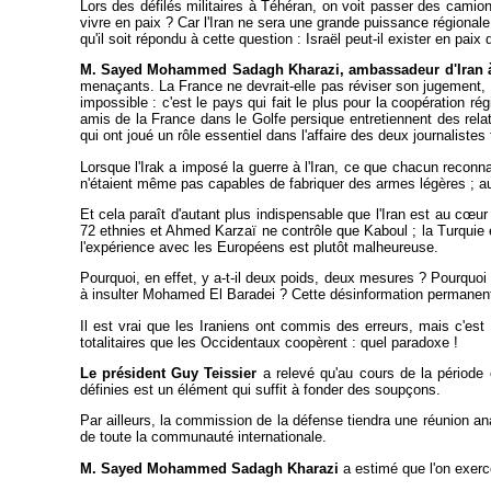
Lors des défilés militaires à Téhéran, on voit passer des camions 
vivre en paix ? Car l'Iran ne sera une grande puissance régionale
qu'il soit répondu à cette question : Israël peut-il exister en paix 
M. Sayed Mohammed Sadagh Kharazi, ambassadeur d'Iran à
menaçants. La France ne devrait-elle pas réviser son jugement, ell
impossible : c'est le pays qui fait le plus pour la coopération rég
amis de la France dans le Golfe persique entretiennent des relat
qui ont joué un rôle essentiel dans l'affaire des deux journaliste
Lorsque l'Irak a imposé la guerre à l'Iran, ce que chacun reconna
n'étaient même pas capables de fabriquer des armes légères ; auj
Et cela paraît d'autant plus indispensable que l'Iran est au c
œur 
72 ethnies et Ahmed Karzaï ne contrôle que Kaboul ; la Turquie e
l'expérience avec les Européens est plutôt malheureuse.
Pourquoi, en effet, y a-t-il deux poids, deux mesures ? Pourquoi g
à insulter Mohamed El Baradei ? Cette désinformation permanente 
Il est vrai que les Iraniens ont commis des erreurs, mais c'est 
totalitaires que les Occidentaux coopèrent : quel paradoxe !
Le président Guy Teissier
a relevé qu'au cours de la période 
définies est un élément qui suffit à fonder des soupçons.
Par ailleurs, la commission de la défense tiendra une réunion ana
de toute la communauté internationale.
M. Sayed Mohammed Sadagh Kharazi
a estimé que l'on exerce