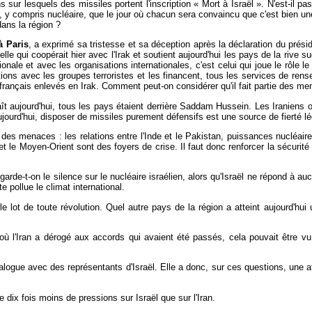
sur lesquels des missiles portent l'inscription « Mort à Israël ». N'est-il pas
, y compris nucléaire, que le jour où chacun sera convaincu que c'est bien une 
dans la région ?
 Paris
, a exprimé sa tristesse et sa déception après la déclaration du prési
e qui coopérait hier avec l'Irak et soutient aujourd'hui les pays de la rive su
ionale et avec les organisations internationales, c'est celui qui joue le rôle le
ions avec les groupes terroristes et les financent, tous les services de rens
s français enlevés en Irak. Comment peut-on considérer qu'il fait partie des men
ît aujourd'hui, tous les pays étaient derrière Saddam Hussein. Les Iraniens ont
ourd'hui, disposer de missiles purement défensifs est une source de fierté lé
des menaces : les relations entre l'Inde et le Pakistan, puissances nucléair
t le Moyen-Orient sont des foyers de crise. Il faut donc renforcer la sécurit
arde-t-on le silence sur le nucléaire israélien, alors qu'Israël ne répond à a
pollue le climat international.
le lot de toute révolution. Quel autre pays de la région a atteint aujourd'hu
où l'Iran a dérogé aux accords qui avaient été passés, cela pouvait être 
logue avec des représentants d'Israël. Elle a donc, sur ces questions, une att
 dix fois moins de pressions sur Israël que sur l'Iran.