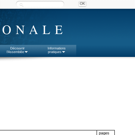
IONALE
Découvrir
Informations
l'Assemblée
pratiques
pages