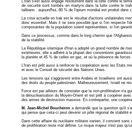
L'Iran s'est aussi engagé résolument dans la lutte contre le te
de sécurité sont tombés en martyrs dans la lutte contre le traf
talibans : aujourd'hui, 80 % de l'opium mondial est produit dans c
La crise actuelle en Irak est le résultat d'actions unilatérales 
donc essentiel. Mais il ne sera possible que si l'on respecte l'i
composantes de la population soient représentées, si l'on garantit l'
Dans ce processus, comme dans le long chemin que l'Afghanistan d
de la stabilité.
La République islamique d'Iran a adopté un grand nombre de mesu
extérieures, elle a adhéré à la plupart des conventions garantiss
la planète et 45 % de celles en gaz, et où la présence de forces é
L'Iran est prêt aussi à renforcer la coopération avec les Etats me
et avec le Conseil de sécurité des Nations Unies.
Les tensions qui s'aggravent entre Arabes et Israéliens ont aussi
des droits du peuple palestinien. Malheureusement, Israël ne re
Force est par ailleurs de constater que la non-prolifération n'a
la dénucléarisation du Moyen-Orient et est prêt à coopérer avec
des armes de destruction massive. En contrepartie, une coopérat
M. Jean-Michel Boucheron
a demandé que la question qu'il s'a
qui pense que celui-ci peut devenir un pôle régional de stabilité e
Dans cette affaire du nucléaire militaire iranien, il convient san
de prolifération reste mal définie. Le risque majeur n'est pas qu