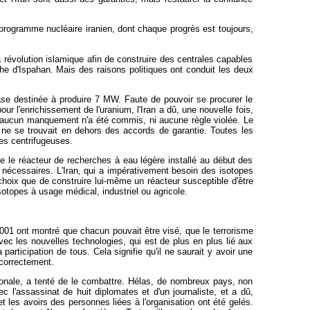
programme nucléaire iranien, dont chaque progrès est toujours,
a révolution islamique afin de construire des centrales capables
he d'Ispahan. Mais des raisons politiques ont conduit les deux
se destinée à produire 7 MW. Faute de pouvoir se procurer le
ur l'enrichissement de l'uranium, l'Iran a dû, une nouvelle fois,
nt, aucun manquement n'a été commis, ni aucune règle violée. Le
n ne se trouvait en dehors des accords de garantie. Toutes les
des centrifugeuses.
ue le réacteur de recherches à eau légère installé au début des
m nécessaires. L'Iran, qui a impérativement besoin des isotopes
 choix que de construire lui-même un réacteur susceptible d'être
 isotopes à usage médical, industriel ou agricole.
001 ont montré que chacun pouvait être visé, que le terrorisme
ec les nouvelles technologies, qui est de plus en plus lié aux
articipation de tous. Cela signifie qu'il ne saurait y avoir une
r correctement.
nationale, a tenté de le combattre. Hélas, de nombreux pays, non
ec l'assassinat de huit diplomates et d'un journaliste, et a dû,
t les avoirs des personnes liées à l'organisation ont été gelés.