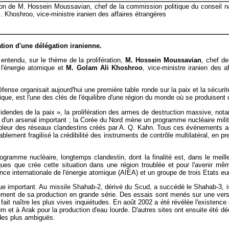
ation de M. Hossein Moussavian, chef de la commission politique du conseil na
M. Khoshroo, vice-ministre iranien des affaires étrangères
ation d'une délégation iranienne.
ntendu, sur le thème de la prolifération,
M. Hossein Moussavian
, chef de
e l'énergie atomique et
M. Golam Ali Khoshroo
, vice-ministre iranien des a
ense organisait aujourd'hui une première table ronde sur la paix et la sécuri
hique, est l'une des clés de l'équilibre d'une région du monde où se produisent
ividendes de la paix », la prolifération des armes de destruction massive, no
 d'un arsenal important ; la Corée du Nord mène un programme nucléaire militair
pleur des réseaux clandestins créés par A. Q. Kahn. Tous ces événements acc
blement fragilisé la crédibilité des instruments de contrôle multilatéral, en pr
rogramme nucléaire, longtemps clandestin, dont la finalité est, dans le meil
ues que crée cette situation dans une région troublée et pour l'avenir mêm
gence internationale de l'énergie atomique (AIEA) et un groupe de trois Etats e
ue important. Au missile Shahab-2, dérivé du Scud, a succédé le Shahab-3, i
ancement de sa production en grande série. Des essais sont menés sur une v
ait naître les plus vives inquiétudes. En août 2002 a été révélée l'existence
um et à Arak pour la production d'eau lourde. D'autres sites ont ensuite été 
 des plus ambiguës.