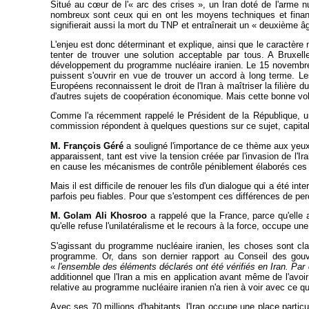
Situé au c
œur de l'« arc des crises », un Iran doté de l'arme nu
nombreux sont ceux qui en ont les moyens techniques et financ
signifierait aussi la mort du TNP et entraînerait un « deuxième âge
L'enjeu est donc déterminant et explique, ainsi que le caractère 
tenter de trouver une solution acceptable par tous. A Bruxelle
développement du programme nucléaire iranien. Le 15 novembre 2
puissent s'ouvrir en vue de trouver un accord à long terme. L
Européens reconnaissent le droit de l'Iran à maîtriser la filière d
d'autres sujets de coopération économique. Mais cette bonne volon
Comme l'a récemment rappelé le Président de la République, un a
commission répondent à quelques questions sur ce sujet, capit
M. François Géré
a souligné l'importance de ce thème aux yeux 
apparaissent, tant est vive la tension créée par l'invasion de l'Ir
en cause les mécanismes de contrôle péniblement élaborés ces 
Mais il est difficile de renouer les fils d'un dialogue qui a été 
parfois peu fiables. Pour que s'estompent ces différences de perc
M. Golam Ali Khosroo
a rappelé que la France, parce qu'elle a
qu'elle refuse l'unilatéralisme et le recours à la force, occupe une
S'agissant du programme nucléaire iranien, les choses sont claires
programme. Or, dans son dernier rapport au Conseil des gouv
«
l'ensemble des éléments déclarés ont été vérifiés en Iran. Par 
additionnel que l'Iran a mis en application avant même de l'avoir
relative au programme nucléaire iranien n'a rien à voir avec ce qu'
Avec ses 70 millions d'habitants, l'Iran occupe une place particul