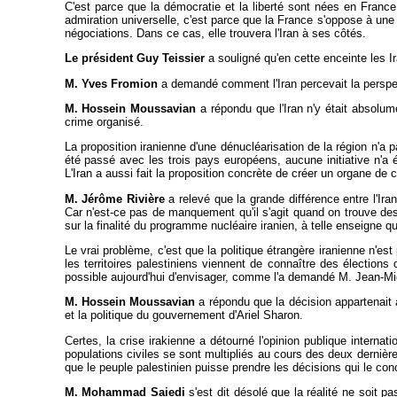
C'est parce que la démocratie et la liberté sont nées en France, 
admiration universelle, c'est parce que la France s'oppose à une 
négociations. Dans ce cas, elle trouvera l'Iran à ses côtés.
Le président Guy Teissier
a souligné qu'en cette enceinte les Ira
M. Yves Fromion
a demandé comment l'Iran percevait la perspec
M. Hossein Moussavian
a répondu que l'Iran n'y était absolum
crime organisé.
La proposition iranienne d'une dénucléarisation de la région n'a
été passé avec les trois pays européens, aucune initiative n'a 
L'Iran a aussi fait la proposition concrète de créer un organe de
M. Jérôme Rivière
a relevé que la grande différence entre l'Ira
Car n'est-ce pas de manquement qu'il s'agit quand on trouve des
sur la finalité du programme nucléaire iranien, à telle enseigne q
Le vrai problème, c'est que la politique étrangère iranienne n'
les territoires palestiniens viennent de connaître des élections
possible aujourd'hui d'envisager, comme l'a demandé M. Jean-Mi
M. Hossein Moussavian
a répondu que la décision appartenait au
et la politique du gouvernement d'Ariel Sharon.
Certes, la crise irakienne a détourné l'opinion publique internat
populations civiles se sont multipliés au cours des deux dernières 
que le peuple palestinien puisse prendre les décisions qui le conc
M. Mohammad Saiedi
s'est dit désolé que la réalité ne soit 