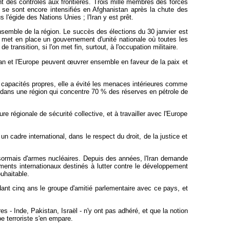
t des contrôles aux frontières. Trois mille membres des forces
r, se sont encore intensifiés en Afghanistan après la chute des
l'égide des Nations Unies ; l'Iran y est prêt.
ensemble de la région. Le succès des élections du 30 janvier est
'on met en place un gouvernement d'unité nationale où toutes les
 transition, si l'on met fin, surtout, à l'occupation militaire.
ran et l'Europe peuvent
œuvrer ensemble en faveur de la paix et
 capacités propres, elle a évité les menaces intérieures comme
té dans une région qui concentre 70 % des réserves en pétrole de
e régionale de sécurité collective, et à travailler avec l'Europe
 cadre international, dans le respect du droit, de la justice et
désormais d'armes nucléaires. Depuis des années, l'Iran demande
uments internationaux destinés à lutter contre le développement
uhaitable.
dant cinq ans le groupe d'amitié parlementaire avec ce pays, et
s - Inde, Pakistan, Israël - n'y ont pas adhéré, et que la notion
e terroriste s'en empare.