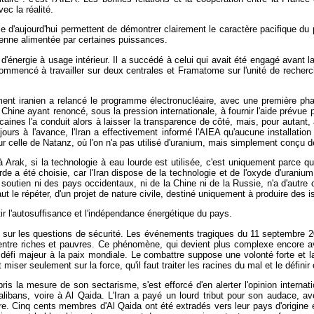
ec la réalité.
d'aujourd'hui permettent de démontrer clairement le caractère pacifique du 
ienne alimentée par certaines puissances.
'énergie à usage intérieur. Il a succédé à celui qui avait été engagé avant l
ommencé à travailler sur deux centrales et Framatome sur l'unité de recherc
ent iranien a relancé le programme électronucléaire, avec une première pha
Chine ayant renoncé, sous la pression internationale, à fournir l'aide prévue po
icaines l'a conduit alors à laisser la transparence de côté, mais, pour auta
ours à l'avance, l'Iran a effectivement informé l'AIEA qu'aucune installatio
ur celle de Natanz, où l'on n'a pas utilisé d'uranium, mais simplement conçu 
 Arak, si la technologie à eau lourde est utilisée, c'est uniquement parce q
de a été choisie, car l'Iran dispose de la technologie et de l'oxyde d'uraniu
e soutien ni des pays occidentaux, ni de la Chine ni de la Russie, n'a d'autre
l faut le répéter, d'un projet de nature civile, destiné uniquement à produire des
ir l'autosuffisance et l'indépendance énergétique du pays.
n sur les questions de sécurité. Les événements tragiques du 11 septembre 2
 entre riches et pauvres. Ce phénomène, qui devient plus complexe encore av
défi majeur à la paix mondiale. Le combattre suppose une volonté forte et la p
it miser seulement sur la force, qu'il faut traiter les racines du mal et le défini
 pris la mesure de son sectarisme, s'est efforcé d'en alerter l'opinion inter
talibans, voire à Al Qaida. L'Iran a payé un lourd tribut pour son audace, av
re. Cinq cents membres d'Al Qaida ont été extradés vers leur pays d'origine e