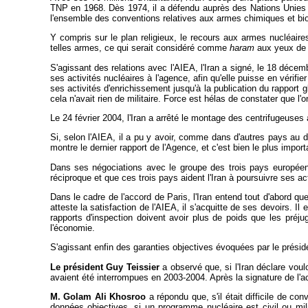
TNP en 1968. Dès 1974, il a défendu auprès des Nations Unies l'id
l'ensemble des conventions relatives aux armes chimiques et bio
Y compris sur le plan religieux, le recours aux armes nucléair
telles armes, ce qui serait considéré comme
haram
aux yeux de l
S'agissant des relations avec l'AIEA, l'Iran a signé, le 18 déce
ses activités nucléaires à l'agence, afin qu'elle puisse en vérif
ses activités d'enrichissement jusqu'à la publication du rapport 
cela n'avait rien de militaire. Force est hélas de constater que l'
Le 24 février 2004, l'Iran a arrêté le montage des centrifugeuses
Si, selon l'AIEA, il a pu y avoir, comme dans d'autres pays au 
montre le dernier rapport de l'Agence, et c'est bien le plus import
Dans ses négociations avec le groupe des trois pays européens,
réciproque et que ces trois pays aident l'Iran à poursuivre ses act
Dans le cadre de l'accord de Paris, l'Iran entend tout d'abord q
atteste la satisfaction de l'AIEA, il s'acquitte de ses devoirs. Il
rapports d'inspection doivent avoir plus de poids que les préj
l'économie.
S'agissant enfin des garanties objectives évoquées par le présiden
Le président Guy Teissier
a observé que, si l'Iran déclare voulo
avaient été interrompues en 2003-2004. Après la signature de l'acc
M. Golam Ali Khosroo
a répondu que, s'il était difficile de con
données objectives, si un programme nucléaire est civil ou milit