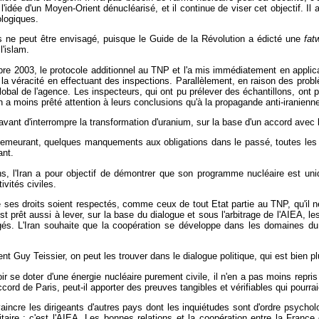
ée d'un Moyen-Orient dénucléarisé, et il continue de viser cet objectif. Il a 
logiques.
es ne peut être envisagé, puisque le Guide de la Révolution a édicté une
fa
'islam.
mbre 2003, le protocole additionnel au TNP et l'a mis immédiatement en appli
ier la véracité en effectuant des inspections. Parallèlement, en raison des pro
global de l'agence. Les inspecteurs, qui ont pu prélever des échantillons, ont
on a moins prêté attention à leurs conclusions qu'à la propagande anti-iranienne
 avant d'interrompre la transformation d'uranium, sur la base d'un accord avec
demeurant, quelques manquements aux obligations dans le passé, toutes les c
ant.
 l'Iran a pour objectif de démontrer que son programme nucléaire est uniqu
ivités civiles.
ue ses droits soient respectés, comme ceux de tout Etat partie au TNP, qu'il 
 est prêt aussi à lever, sur la base du dialogue et sous l'arbitrage de l'AIEA, 
ugés. L'Iran souhaite que la coopération se développe dans les domaines du 
t Guy Teissier, on peut les trouver dans le dialogue politique, qui est bien pl
ir se doter d'une énergie nucléaire purement civile, il n'en a pas moins repris
ord de Paris, peut-il apporter des preuves tangibles et vérifiables qui pourrai
vaincre les dirigeants d'autres pays dont les inquiétudes sont d'ordre psychologi
aire : c'est l'AIEA. Les bonnes relations et la coopération entre la France 