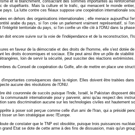
rrorisme et le blanchiment, consacrant des sommes importantes au renforcemen
ic de stupéfiants. Mais la culture et le trafic, qui menacent le monde entie
e pays. La lutte contre ces fléaux suppose une coopération internationale sous 
menées en dehors des organisations internationales ; elle menace aujourd'hui l'
dentité arabe du pays, si l'on crée un parlement vraiment représentatif, si l
intégrité territoriale du pays, si l'on confie un rôle clé à l'ONU dans la phase de
oit encore suivre sur la voie de l'indépendance et de la reconstruction, l'I
res en faveur de la démocratie et des droits de l'homme, elle s'est dotée de
ant les droits économiques et sociaux. Elle peut ainsi être un pôle de stabili
trangères, loin de servir la sécurité, peut susciter des réactions extrémistes.
mbres du Conseil de coopération du Golfe, afin de mettre en place une structur
 d'importantes conséquences dans la région. Elles doivent être traitées dans un
specte aucune des résolutions de l'ONU.
 guère été couronnée de succès puisque l'Inde, Israël, le Pakistan disposent 
 la communauté internationale pour y parvenir, ainsi qu'au respect des instr
ion sans discrimination aucune sur les technologies civiles est hautement so
pprête à poser soit perçue comme celle d'un ami de l'Iran, qui a présidé pen
t tisser un lien stratégique avec l'Europe.
s doute de constater que le TNP est obsolète, puisque trois puissances nucléaire
'un grand Etat se dote de cette arme à des fins de dissuasion, mais qu'un group