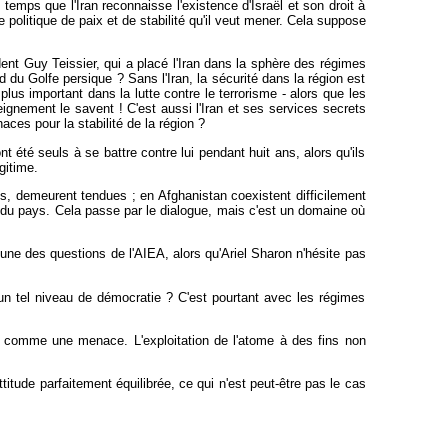
 temps que l'Iran reconnaisse l'existence d'Israël et son droit à
politique de paix et de stabilité qu'il veut mener. Cela suppose
dent Guy Teissier, qui a placé l'Iran dans la sphère des régimes
d du Golfe persique ? Sans l'Iran, la sécurité dans la région est
 plus important dans la lutte contre le terrorisme - alors que les
eignement le savent ! C'est aussi l'Iran et ses services secrets
aces pour la stabilité de la région ?
 été seuls à se battre contre lui pendant huit ans, alors qu'ils
gitime.
es, demeurent tendues ; en Afghanistan coexistent difficilement
é du pays. Cela passe par le dialogue, mais c'est un domaine où
ucune des questions de l'AIEA, alors qu'Ariel Sharon n'hésite pas
i un tel niveau de démocratie ? C'est pourtant avec les régimes
vu comme une menace. L'exploitation de l'atome à des fins non
itude parfaitement équilibrée, ce qui n'est peut-être pas le cas