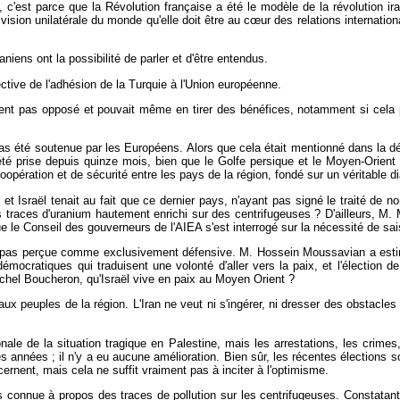
c'est parce que la Révolution française a été le modèle de la révolution iran
vision unilatérale du monde qu'elle doit être au c
œur des relations internationa
niens ont la possibilité de parler et d'être entendus.
tive de l'adhésion de la Turquie à l'Union européenne.
ent pas opposé et pouvait même en tirer des bénéfices, notamment si cela pe
 pas été soutenue par les Européens. Alors que cela était mentionné dans la 
été prise depuis quinze mois, bien que le Golfe persique et le Moyen-Orient 
 coopération et de sécurité entre les pays de la région, fondé sur un véritable
n et Israël tenait au fait que ce dernier pays, n'ayant pas signé le traité de 
 traces d'uranium hautement enrichi sur des centrifugeuses ? D'ailleurs, M. 
ue le Conseil des gouverneurs de l'AIEA s'est interrogé sur la nécessité de sai
est pas perçue comme exclusivement défensive. M. Hossein Moussavian a estimé
 démocratiques qui traduisent une volonté d'aller vers la paix, et l'électio
chel Boucheron, qu'Israël vive en paix au Moyen Orient ?
x peuples de la région. L'Iran ne veut ni s'ingérer, ni dresser des obstacles su
ionale de la situation tragique en Palestine, mais les arrestations, les crime
années ; il n'y a eu aucune amélioration. Bien sûr, les récentes élections sont 
ernent, mais cela ne suffit vraiment pas à inciter à l'optimisme.
pas connue à propos des traces de pollution sur les centrifugeuses. Constata