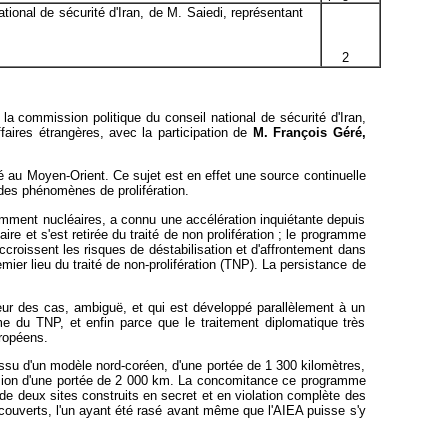
tional de sécurité d'Iran, de M. Saiedi, représentant
2
 la commission politique du conseil national de sécurité d'Iran,
ffaires étrangères, avec la participation de
M. François Géré,
té au Moyen-Orient. Ce sujet est en effet une source continuelle
 des phénomènes de prolifération.
tamment nucléaires, a connu une accélération inquiétante depuis
e et s'est retirée du traité de non prolifération ; le programme
roissent les risques de déstabilisation et d'affrontement dans
emier lieu du traité de non-prolifération (TNP). La persistance de
leur des cas, ambiguë, et qui est développé parallèlement à un
e du TNP, et enfin parce que le traitement diplomatique très
uropéens.
ssu d'un modèle nord-coréen, d'une portée de 1 300 kilomètres,
ersion d'une portée de 2 000 km. La concomitance ce programme
 de deux sites construits en secret et en violation complète des
découverts, l'un ayant été rasé avant même que l'AIEA puisse s'y