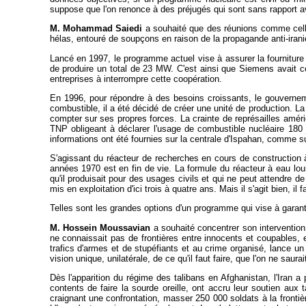
suppose que l'on renonce à des préjugés qui sont sans rapport av
M. Mohammad Saiedi
a souhaité que des réunions comme celle 
hélas, entouré de soupçons en raison de la propagande anti-iran
Lancé en 1997, le programme actuel vise à assurer la fourniture d
de produire un total de 23 MW. C'est ainsi que Siemens avait c
entreprises à interrompre cette coopération.
En 1996, pour répondre à des besoins croissants, le gouvernem
combustible, il a été décidé de créer une unité de production. La 
compter sur ses propres forces. La crainte de représailles amér
TNP obligeant à déclarer l'usage de combustible nucléaire 180 j
informations ont été fournies sur la centrale d'Ispahan, comme s
S'agissant du réacteur de recherches en cours de construction à
années 1970 est en fin de vie. La formule du réacteur à eau lour
qu'il produisait pour des usages civils et qui ne peut attendre d
mis en exploitation d'ici trois à quatre ans. Mais il s'agit bien, i
Telles sont les grandes options d'un programme qui vise à garant
M. Hossein Moussavian
a souhaité concentrer son interventio
ne connaissait pas de frontières entre innocents et coupables,
trafics d'armes et de stupéfiants et au crime organisé, lance un 
vision unique, unilatérale, de ce qu'il faut faire, que l'on ne saura
Dès l'apparition du régime des talibans en Afghanistan, l'Iran a
contents de faire la sourde oreille, ont accru leur soutien aux 
craignant une confrontation, masser 250 000 soldats à la frontiè