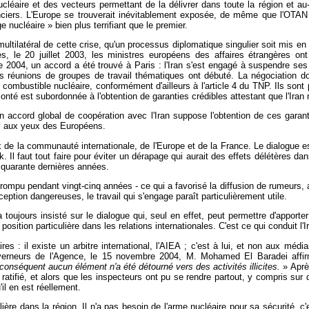
cléaire et des vecteurs permettant de la délivrer dans toute la région et au-de
iers. L'Europe se trouverait inévitablement exposée, de même que l'OTAN e
 nucléaire » bien plus terrifiant que le premier.
multilatéral de cette crise, qu'un processus diplomatique singulier soit mis en
s, le 20 juillet 2003, les ministres européens des affaires étrangères ont 
004, un accord a été trouvé à Paris : l'Iran s'est engagé à suspendre ses a
es réunions de groupes de travail thématiques ont débuté. La négociation d
u combustible nucléaire, conformément d'ailleurs à l'article 4 du TNP. Ils sont 
té est subordonnée à l'obtention de garanties crédibles attestant que l'Iran n
ccord global de coopération avec l'Iran suppose l'obtention de ces garantie
al aux yeux des Européens.
de la communauté internationale, de l'Europe et de la France. Le dialogue es
ak. Il faut tout faire pour éviter un dérapage qui aurait des effets délétères da
quarante dernières années.
interrompu pendant vingt-cinq années - ce qui a favorisé la diffusion de rumeu
eption dangereuses, le travail qui s'engage paraît particulièrement utile.
 toujours insisté sur le dialogue qui, seul en effet, peut permettre d'appor
 position particulière dans les relations internationales. C'est ce qui conduit l'
 : il existe un arbitre international, l'AIEA ; c'est à lui, et non aux médias
erneurs de l'Agence, le 15 novembre 2004, M. Mohamed El Baradei affirme
conséquent aucun élément n'a été détourné vers des activités illicites.
» Aprè
 ratifié, et alors que les inspecteurs ont pu se rendre partout, y compris sur 
il en est réellement.
ière dans la région. Il n'a pas besoin de l'arme nucléaire pour sa sécurité, c'e