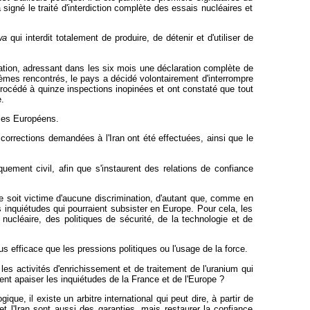
signé le traité d'interdiction complète des essais nucléaires et
twa
qui interdit totalement de produire, de détenir et d'utiliser de
cation, adressant dans les six mois une déclaration complète de
blèmes rencontrés, le pays a décidé volontairement d'interrompre
 procédé à quinze inspections inopinées et ont constaté que tout
.
 les Européens.
orrections demandées à l'Iran ont été effectuées, ainsi que le
ement civil, afin que s'instaurent des relations de confiance
ne soit victime d'aucune discrimination, d'autant que, comme en
les inquiétudes qui pourraient subsister en Europe. Pour cela, les
nucléaire, des politiques de sécurité, de la technologie et de
us efficace que les pressions politiques ou l'usage de la force.
 les activités d'enrichissement et de traitement de l'uranium qui
ent apaiser les inquiétudes de la France et de l'Europe ?
que, il existe un arbitre international qui peut dire, à partir de
et l'Iran sont aussi des garanties, mais restaurer la confiance