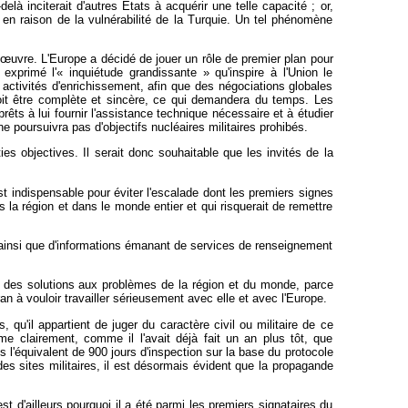
là inciterait d'autres Etats à acquérir une telle capacité ; or,
n raison de la vulnérabilité de la Turquie. Un tel phénomène
œuvre. L'Europe a décidé de jouer un rôle de premier plan pour
exprimé l'« inquiétude grandissante » qu'inspire à l'Union le
ctivités d'enrichissement, afin que des négociations globales
oit être complète et sincère, ce qui demandera du temps. Les
prêts à lui fournir l'assistance technique nécessaire et à étudier
e poursuivra pas d'objectifs nucléaires militaires prohibés.
s objectives. Il serait donc souhaitable que les invités de la
t indispensable pour éviter l'escalade dont les premiers signes
ns la région et dans le monde entier et qui risquerait de remettre
rs, ainsi que d'informations émanant de services de renseignement
ter des solutions aux problèmes de la région et du monde, parce
Iran à vouloir travailler sérieusement avec elle et avec l'Europe.
, qu'il appartient de juger du caractère civil ou militaire de ce
 clairement, comme il l'avait déjà fait un an plus tôt, que
s l'équivalent de 900 jours d'inspection sur la base du protocole
des sites militaires, il est désormais évident que la propagande
st d'ailleurs pourquoi il a été parmi les premiers signataires du