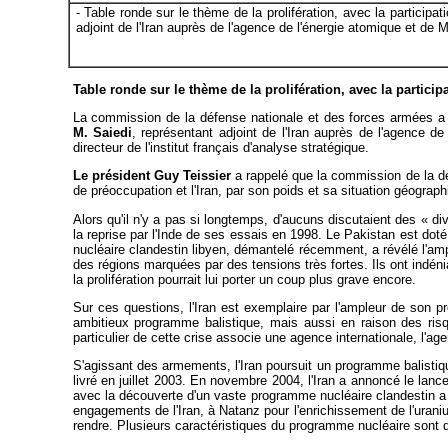
- Table ronde sur le thème de la prolifération, avec la particip
adjoint de l'Iran auprès de l'agence de l'énergie atomique et de 
Table ronde sur le thème de la prolifération, avec la particip
La commission de la défense nationale et des forces armées a e
M. Saiedi
, représentant adjoint de l'Iran auprès de l'agence d
directeur de l'institut français d'analyse stratégique.
Le président Guy Teissier
a rappelé que la commission de la déf
de préoccupation et l'Iran, par son poids et sa situation géograp
Alors qu'il n'y a pas si longtemps, d'aucuns discutaient des « d
la reprise par l'Inde de ses essais en 1998. Le Pakistan est doté
nucléaire clandestin libyen, démantelé récemment, a révélé l'am
des régions marquées par des tensions très fortes. Ils ont indénia
la prolifération pourrait lui porter un coup plus grave encore.
Sur ces questions, l'Iran est exemplaire par l'ampleur de son p
ambitieux programme balistique, mais aussi en raison des risq
particulier de cette crise associe une agence internationale, l'a
S'agissant des armements, l'Iran poursuit un programme balistiq
livré en juillet 2003. En novembre 2004, l'Iran a annoncé le l
avec la découverte d'un vaste programme nucléaire clandestin a f
engagements de l'Iran, à Natanz pour l'enrichissement de l'urani
rendre. Plusieurs caractéristiques du programme nucléaire sont