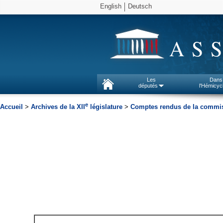
English
Deutsch
AS
Les
Dans
députés
l'Hémicyc
e
Accueil
>
Archives de la XII
législature
>
Comptes rendus de la commiss