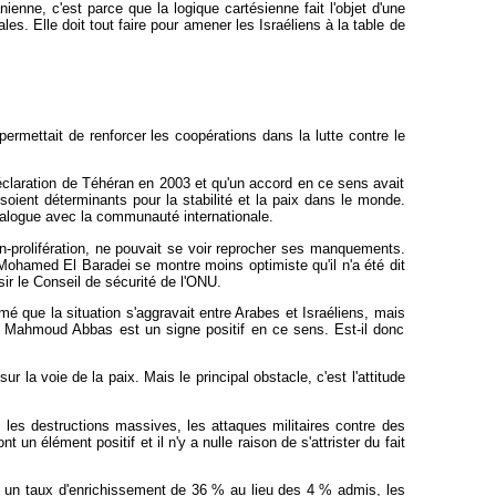
ienne, c'est parce que la logique cartésienne fait l'objet d'une
les. Elle doit tout faire pour amener les Israéliens à la table de
rmettait de renforcer les coopérations dans la lutte contre le
déclaration de Téhéran en 2003 et qu'un accord en ce sens avait
soient déterminants pour la stabilité et la paix dans le monde.
 dialogue avec la communauté internationale.
non-prolifération, ne pouvait se voir reprocher ses manquements.
Mohamed El Baradei se montre moins optimiste qu'il n'a été dit
sir le Conseil de sécurité de l'ONU.
 que la situation s'aggravait entre Arabes et Israéliens, mais
n de Mahmoud Abbas est un signe positif en ce sens. Est-il donc
r la voie de la paix. Mais le principal obstacle, c'est l'attitude
s, les destructions massives, les attaques militaires contre des
un élément positif et il n'y a nulle raison de s'attrister du fait
nt un taux d'enrichissement de 36 % au lieu des 4 % admis, les