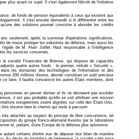
r plus avant ce sujet. Il s'est également félicité de l'initiative
ance, de fonds de pension équivalents à ceux qui existent aux
oppement. Il s'est ensuite demandé si le différentiel entre les
u'une des solutions pourrait consister à abonder les crédits
ans seulement, après la survenue d'opérations significatives,
in de mieux protéger les industries de défense, mais aussi les
égide de M. Alain Juillet, Haut responsable à l'intelligence
tre les services concernés.
e la société Financière de Brienne, qui dispose de capacités
adjoints quatre autres fonds ; le premier, intitulé «
Sécurité
»,
 dans les domaines des technologies de l'information et des
viron 200 millions d'euros, devrait constituer un outil précieux
r ce faire, il faudra convaincre les autres Etats membres, dont
nq personnes en janvier dernier et ils ne devraient pas excéder
nsus, il est peu probable qu'elle se voit attribuer une mission
entations européennes soient alignées sur celle des Etats-Unis.
 titre résume bien le chemin qui reste à parcourir.
 très attachés au respect du principe de libre concurrence, tel
uisition du groupe franco-allemand Aventis par le laboratoire
péenne et, partant, d'une Europe de la défense plus autonome.
r autant certains d'entre eux de déposer leur bilan de manière
Ain. Au décès du fondateur de l'entreprise, la société a été mise