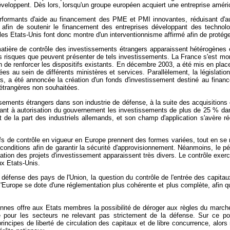
éveloppent. Dès lors, lorsqu'un groupe européen acquiert une entreprise américa
rformants d'aide au financement des PME et PMI innovantes, réduisant d'auta
 afin de soutenir le financement des entreprises développant des technolo
es Etats-Unis font donc montre d'un interventionnisme affirmé afin de protége
ère de contrôle des investissements étrangers apparaissent hétérogènes et,
s risques que peuvent présenter de tels investissements. La France s'est mo
n de renforcer les dispositifs existants. En décembre 2003, a été mis en plac
ées au sein de différents ministères et services. Parallèlement, la législati
s, a été annoncée la création d'un fonds d'investissement destiné au finan
e étrangères non souhaitées.
sements étrangers dans son industrie de défense, à la suite des acquisition
ettant à autorisation du gouvernement les investissements de plus de 25 % dan
 de la part des industriels allemands, et son champ d'application s'avère réd
tifs de contrôle en vigueur en Europe prennent des formes variées, tout en se 
 conditions afin de garantir la sécurité d'approvisionnement. Néanmoins, le p
ation des projets d'investissement apparaissent très divers. Le contrôle exe
ux Etats-Unis.
e défense des pays de l'Union, la question du contrôle de l'entrée des capita
 l'Europe se dote d'une réglementation plus cohérente et plus complète, afin q
nnes offre aux Etats membres la possibilité de déroger aux règles du marché
 pour les secteurs ne relevant pas strictement de la défense. Sur ce poi
 principes de liberté de circulation des capitaux et de libre concurrence, a