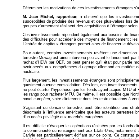
Déterminer les motivations de ces investissements étrangers s'a
M. Jean Michel, rapporteur,
a observé que les investissemen
susceptibles de produire des revenus et des plus-values lors de
groupes d'armement réalisent des acquisitions à l'étranger selon 
Ces investissements répondent également aux besoins de finance
des difficultés pour accéder à des moyens de financement ; les 
L'entrée de capitaux étrangers permet alors de financer le dév
Pour autant, certains investissements revêtent une dimension 
terrestre Mowag est ainsi intervenu peu avant le lancement par
rachat d'HDW par OEP, on peut penser qu'il était pour partie m
avoir accès aux compétences du groupe allemand en matière de s
nucléaire.
Plus largement, les investissements étrangers sont principalemen
quasiment aucune consolidation. Dès lors, ces investissements p
ne peut écarter l'hypothèse que les fonds ayant acquis MTU et Fi
les rangs pour racheter MTU. De même, il est possible que Northr
naval européen, voire d'intervenir dans les restructurations à ven
S'agissant du domaine terrestre, peut être identifiée une stra
désormais à l'influence américaine que les acteurs terrestres b
d'un accès privilégié aux marchés européens.
Il est difficile d'évoquer les opérations réalisées par les fonds
la communauté du renseignement aux Etats-Unis, notamment au
Carlyle est particulièrement édifiant sur ce point. Ce constat p