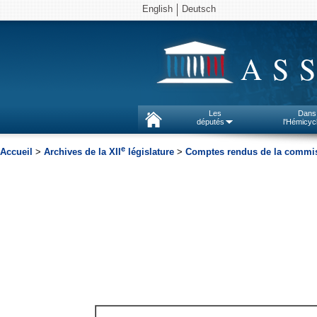
English
Deutsch
AS
Les
Dans
députés
l'Hémicyc
e
Accueil
>
Archives de la XII
législature
>
Comptes rendus de la commiss