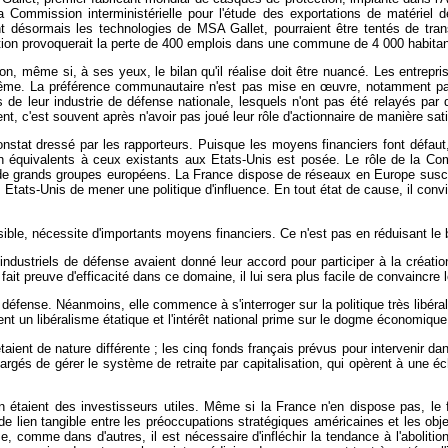
 Commission interministérielle pour l'étude des exportations de matériel
t désormais les technologies de MSA Gallet, pourraient être tentés de trans
duction provoquerait la perte de 400 emplois dans une commune de 4 000 habitan
ion, même si, à ses yeux, le bilan qu'il réalise doit être nuancé. Les entrepr
même. La préférence communautaire n'est pas mise en
œuvre, notamment par
 de leur industrie de défense nationale, lesquels n'ont pas été relayés par 
nt, c'est souvent après n'avoir pas joué leur rôle d'actionnaire de manière sat
 constat dressé par les rapporteurs. Puisque les moyens financiers font défa
on équivalents à ceux existants aux Etats-Unis est posée. Le rôle de la C
 de grands groupes européens. La France dispose de réseaux en Europe suscept
 Etats-Unis de mener une politique d'influence. En tout état de cause, il co
ble, nécessite d'importants moyens financiers. Ce n'est pas en réduisant le bu
ndustriels de défense avaient donné leur accord pour participer à la créat
fait preuve d'efficacité dans ce domaine, il lui sera plus facile de convaincre
ense. Néanmoins, elle commence à s'interroger sur la politique très libérale
t un libéralisme étatique et l'intérêt national prime sur le dogme économique
aient de nature différente ; les cinq fonds français prévus pour intervenir d
gés de gérer le système de retraite par capitalisation, qui opèrent à une éch
 étaient des investisseurs utiles. Même si la France n'en dispose pas, le f
e lien tangible entre les préoccupations stratégiques américaines et les obje
comme dans d'autres, il est nécessaire d'infléchir la tendance à l'abolition