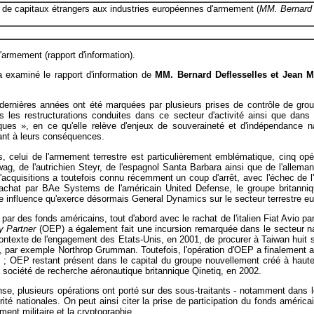
on de capitaux étrangers aux industries européennes d'armement (
MM. Bernard D
'armement (rapport d'information).
 examiné le rapport d'information de
MM. Bernard Deflesselles et Jean M
 dernières années ont été marquées par plusieurs prises de contrôle de gro
 les restructurations conduites dans ce secteur d'activité ainsi que dans s
ues », en ce qu'elle relève d'enjeux de souveraineté et d'indépendance n
ant à leurs conséquences.
rs, celui de l'armement terrestre est particulièrement emblématique, cinq op
ag, de l'autrichien Steyr, de l'espagnol Santa Barbara ainsi que de l'allema
cquisitions a toutefois connu récemment un coup d'arrêt, avec l'échec de l
achat par BAe Systems de l'américain United Defense, le groupe britanniqu
e influence qu'exerce désormais General Dynamics sur le secteur terrestre e
 par des fonds américains, tout d'abord avec le rachat de l'italien Fiat Avio p
y Partner
(OEP) a également fait une incursion remarquée dans le secteur na
ntexte de l'engagement des Etats-Unis, en 2001, de procurer à Taiwan huit 
n, par exemple Northrop Grumman. Toutefois, l'opération d'OEP a finalement ab
 ; OEP restant présent dans le capital du groupe nouvellement créé à haute
a société de recherche aéronautique britannique Qinetiq, en 2002.
, plusieurs opérations ont porté sur des sous-traitants - notamment dans le
urité nationales. On peut ainsi citer la prise de participation du fonds amér
ent militaire et la cryptographie.