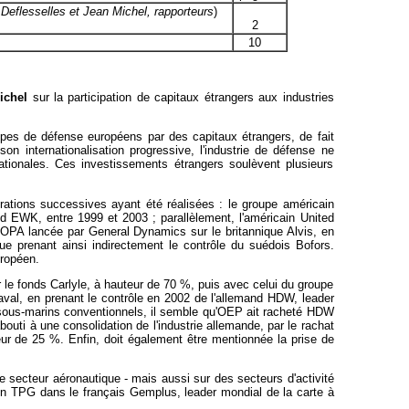
eflesselles et Jean Michel, rapporteurs
)
2
10
ichel
sur la participation de capitaux étrangers aux industries
upes de défense européens par des capitaux étrangers, de fait
on internationalisation progressive, l'industrie de défense ne
ationales. Ces investissements étrangers soulèvent plusieurs
érations successives ayant été réalisées : le groupe américain
nd EWK, entre 1999 et 2003 ; parallèlement, l'américain United
'OPA lancée par General Dynamics sur le britannique Alvis, en
e prenant ainsi indirectement le contrôle du suédois Bofors.
uropéen.
ar le fonds Carlyle, à hauteur de 70 %, puis avec celui du groupe
val, en prenant le contrôle en 2002 de l'allemand HDW, leader
sous-marins conventionnels, il semble qu'OEP ait racheté HDW
outi à une consolidation de l'industrie allemande, par le rachat
ur de 25 %. Enfin, doit également être mentionnée la prise de
 secteur aéronautique - mais aussi sur des secteurs d'activité
icain TPG dans le français Gemplus, leader mondial de la carte à