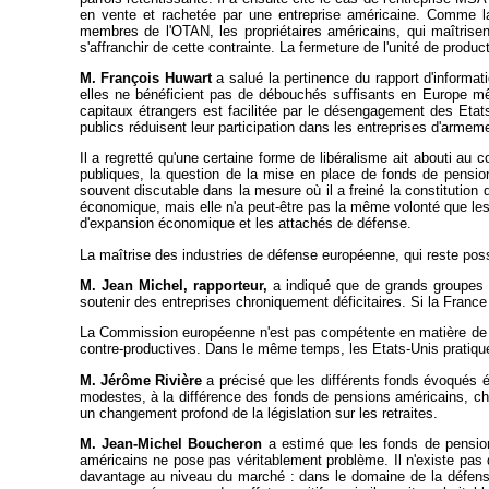
en vente et rachetée par une entreprise américaine. Comme la
membres de l'OTAN, les propriétaires américains, qui maîtrisen
s'affranchir de cette contrainte. La fermeture de l'unité de pro
M. François Huwart
a salué la pertinence du rapport d'informat
elles ne bénéficient pas de débouchés suffisants en Europe 
capitaux étrangers est facilitée par le désengagement des Etats
publics réduisent leur participation dans les entreprises d'armeme
Il a regretté qu'une certaine forme de libéralisme ait abouti au
publiques, la question de la mise en place de fonds de pensi
souvent discutable dans la mesure où il a freiné la constitution
économique, mais elle n'a peut-être pas la même volonté que les
d'expansion économique et les attachés de défense.
La maîtrise des industries de défense européenne, qui reste possi
M. Jean Michel, rapporteur,
a indiqué que de grands groupes i
soutenir des entreprises chroniquement déficitaires. Si la France 
La Commission européenne n'est pas compétente en matière de déf
contre-productives. Dans le même temps, les Etats-Unis pratiquen
M. Jérôme Rivière
a précisé que les différents fonds évoqués ét
modestes, à la différence des fonds de pensions américains, char
un changement profond de la législation sur les retraites.
M. Jean-Michel Boucheron
a estimé que les fonds de pension
américains ne pose pas véritablement problème. Il n'existe pas d
davantage au niveau du marché : dans le domaine de la défense, 