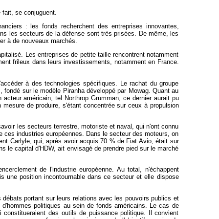
fait, se conjuguent.
nciers : les fonds recherchent des entreprises innovantes,
dans les secteurs de la défense sont très prisées. De même, les
céder à de nouveaux marchés.
alisé. Les entreprises de petite taille rencontrent notamment
ement frileux dans leurs investissements, notamment en France.
d'accéder à des technologies spécifiques. Le rachat du groupe
rs, fondé sur le modèle Piranha développé par Mowag. Quant au
n acteur américain, tel Northrop Grumman, ce dernier aurait pu
 mesure de produire, s'étant concentrée sur ceux à propulsion
oir les secteurs terrestre, motoriste et naval, qui n'ont connu
 de ces industries européennes. Dans le secteur des moteurs, on
nt Carlyle, qui, après avoir acquis 70 % de Fiat Avio, était sur
ns le capital d'HDW, ait envisagé de prendre pied sur le marché
encerclement de l'industrie européenne. Au total, n'échappent
is une position incontournable dans ce secteur et elle dispose
 débats portant sur leurs relations avec les pouvoirs publics et
 d'hommes politiques au sein de fonds américains. Le cas de
 constitueraient des outils de puissance politique. Il convient