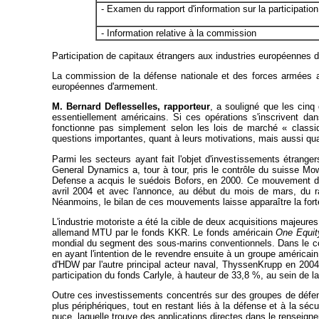
- Examen du rapport d'information sur la participati
- Information relative à la commission
Participation de capitaux étrangers aux industries européennes d
La commission de la défense nationale et des forces armées a
européennes d'armement.
M. Bernard Deflesselles, rapporteur
, a souligné que les cinq
essentiellement américains. Si ces opérations s'inscrivent dans
fonctionne pas simplement selon les lois de marché « classiq
questions importantes, quant à leurs motivations, mais aussi qu
Parmi les secteurs ayant fait l'objet d'investissements étrange
General Dynamics a, tour à tour, pris le contrôle du suisse Mow
Defense a acquis le suédois Bofors, en 2000. Ce mouvement d'a
avril 2004 et avec l'annonce, au début du mois de mars, du r
Néanmoins, le bilan de ces mouvements laisse apparaître la fort
L'industrie motoriste a été la cible de deux acquisitions majeures
allemand MTU par le fonds KKR. Le fonds américain
One Equit
mondial du segment des sous-marins conventionnels. Dans le co
en ayant l'intention de le revendre ensuite à un groupe américai
d'HDW par l'autre principal acteur naval, ThyssenKrupp en 2004
participation du fonds Carlyle, à hauteur de 33,8 %, au sein de l
Outre ces investissements concentrés sur des groupes de défense
plus périphériques, tout en restant liés à la défense et à la séc
puce, laquelle trouve des applications directes dans le renseignem