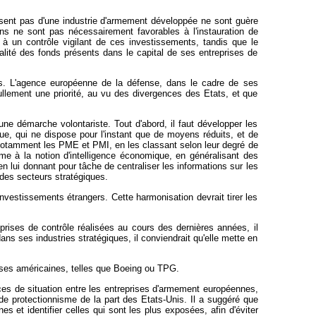
osent pas d'une industrie d'armement développée ne sont guère
ns ne sont pas nécessairement favorables à l'instauration de
s à un contrôle vigilant de ces investissements, tandis que le
lité des fonds présents dans le capital de ses entreprises de
ns. L'agence européenne de la défense, dans le cadre de ses
 nullement une priorité, au vu des divergences des Etats, et que
 une démarche volontariste. Tout d'abord, il faut développer les
mique, qui ne dispose pour l'instant que de moyens réduits, et de
es, notamment les PME et PMI, en les classant selon leur degré de
ême à la notion d'intelligence économique, en généralisant des
n lui donnant pour tâche de centraliser les informations sur les
 des secteurs stratégiques.
investissements étrangers. Cette harmonisation devrait tirer les
ises de contrôle réalisées au cours des dernières années, il
ns ses industries stratégiques, il conviendrait qu'elle mette en
rises américaines, telles que Boeing ou TPG.
ces de situation entre les entreprises d'armement européennes,
de protectionnisme de la part des Etats-Unis. Il a suggéré que
 et identifier celles qui sont les plus exposées, afin d'éviter