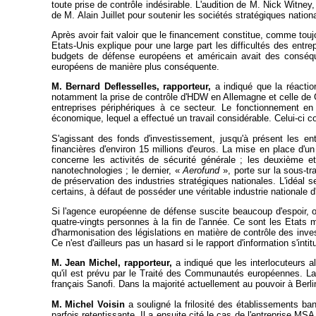
toute prise de contrôle indésirable. L'audition de M. Nick Witney, 
de M. Alain Juillet pour soutenir les sociétés stratégiques nation
Après avoir fait valoir que le financement constitue, comme toujo
Etats-Unis explique pour une large part les difficultés des entr
budgets de défense européens et américain avait des conséque
européens de manière plus conséquente.
M. Bernard Deflesselles, rapporteur,
a indiqué que la réactio
notamment la prise de contrôle d'HDW en Allemagne et celle de G
entreprises périphériques à ce secteur. Le fonctionnement en 
économique, lequel a effectué un travail considérable. Celui-ci
S'agissant des fonds d'investissement, jusqu'à présent les en
financières d'environ 15 millions d'euros. La mise en place d'un 
concerne les activités de sécurité générale ; les deuxième e
nanotechnologies ; le dernier, «
Aerofund
», porte sur la sous-tr
de préservation des industries stratégiques nationales. L'idéal 
certains, à défaut de posséder une véritable industrie nationale 
Si l'agence européenne de défense suscite beaucoup d'espoir, on
quatre-vingts personnes à la fin de l'année. Ce sont les Etats 
d'harmonisation des législations en matière de contrôle des inv
Ce n'est d'ailleurs pas un hasard si le rapport d'information s'intit
M. Jean Michel, rapporteur,
a indiqué que les interlocuteurs a
qu'il est prévu par le Traité des Communautés européennes. La 
français Sanofi. Dans la majorité actuellement au pouvoir à Berl
M. Michel Voisin
a souligné la frilosité des établissements ba
parfois retentissante. Il a ensuite cité le cas de l'entreprise MS