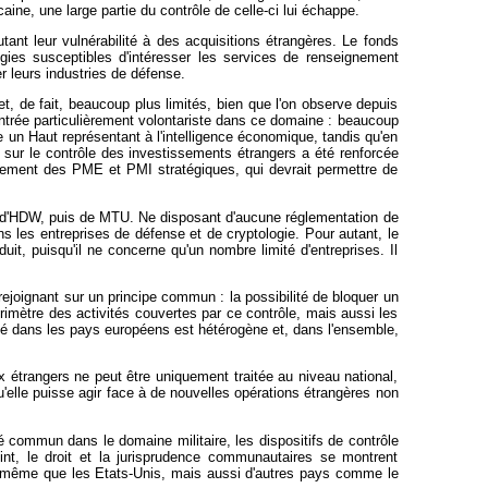
ine, une large partie du contrôle de celle-ci lui échappe.
nt leur vulnérabilité à des acquisitions étrangères. Le fonds
gies susceptibles d'intéresser les services de renseignement
r leurs industries de défense.
 de fait, beaucoup plus limités, bien que l'on observe depuis
ntrée particulièrement volontariste dans ce domaine : beaucoup
e un Haut représentant à l'intelligence économique, tandis qu'en
on sur le contrôle des investissements étrangers a été renforcée
cement des PME et PMI stratégiques, qui devrait permettre de
s d'HDW, puis de MTU. Ne disposant d'aucune réglementation de
s les entreprises de défense et de cryptologie. Pour autant, le
uit, puisqu'il ne concerne qu'un nombre limité d'entreprises. Il
rejoignant sur un principe commun : la possibilité de bloquer un
érimètre des activités couvertes par ce contrôle, mais aussi les
rcé dans les pays européens est hétérogène et, dans l'ensemble,
ux étrangers ne peut être uniquement traitée au niveau national,
u'elle puisse agir face à de nouvelles opérations étrangères non
 commun dans le domaine militaire, les dispositifs de contrôle
nt, le droit et la jurisprudence communautaires se montrent
lors même que les Etats-Unis, mais aussi d'autres pays comme le