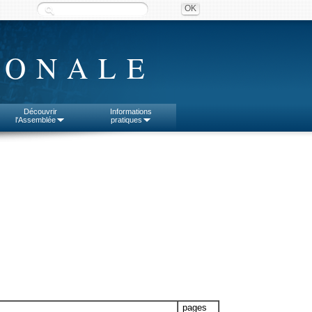
IONALE
Découvrir
Informations
l'Assemblée
pratiques
pages