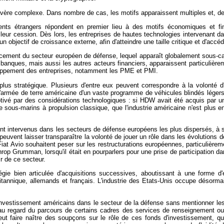
vère complexe. Dans nombre de cas, les motifs apparaissent multiples et, de 
ts étrangers répondent en premier lieu à des motifs économiques et fina
 leur cession. Dès lors, les entreprises de hautes technologies intervenant 
un objectif de croissance externe, afin d'atteindre une taille critique et d'ac
ment du secteur européen de défense, lequel apparaît globalement sous-capit
banques, mais aussi les autres acteurs financiers, apparaissent particulièr
eloppement des entreprises, notamment les PME et PMI.
plus stratégique. Plusieurs d'entre eux peuvent correspondre à la volonté 
 l'armée de terre américaine d'un vaste programme de véhicules blindés lége
otivé par des considérations technologiques : si HDW avait été acquis par u
ous-marins à propulsion classique, que l'industrie américaine n'est plus en
t intervenus dans les secteurs de défense européens les plus dispersés, à sav
euvent laisser transparaître la volonté de jouer un rôle dans les évolutions
at Avio souhaitent peser sur les restructurations européennes, particulièreme
op Grumman, lorsqu'il était en pourparlers pour une prise de participation da
ir de ce secteur.
tégie bien articulée d'acquisitions successives, aboutissant à une forme d'
ritannique, allemands et français. L'industrie des Etats-Unis occupe désorma
 d'investissement américains dans le secteur de la défense sans mentionner les
 regard du parcours de certains cadres des services de renseignement ou
eut faire naître des soupçons sur le rôle de ces fonds d'investissement, qui