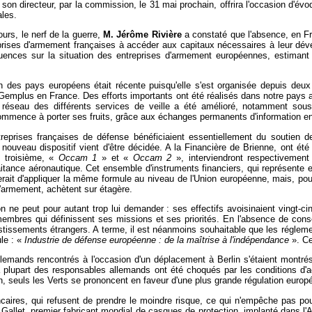
son directeur, par la commission, le 31 mai prochain, offrira l'occasion d'évoque
ales.
urs, le nerf de la guerre,
M. Jérôme Rivière
a constaté que l'absence, en Fr
eprises d'armement françaises à accéder aux capitaux nécessaires à leur dével
nces sur la situation des entreprises d'armement européennes, estimant q
n des pays européens était récente puisqu'elle s'est organisée depuis deux 
emplus en France. Des efforts importants ont été réalisés dans notre pays af
réseau des différents services de veille a été amélioré, notamment sous l'
 commence à porter ses fruits, grâce aux échanges permanents d'information en
treprises françaises de défense bénéficiaient essentiellement du soutien d
nouveau dispositif vient d'être décidée. A la Financière de Brienne, ont été 
t troisième, «
Occam 1
» et «
Occam 2
», interviendront respectivement
aitance aéronautique. Cet ensemble d'instruments financiers, qui représente en
serait d'appliquer la même formule au niveau de l'Union européenne, mais, pou
d'armement, achètent sur étagère.
 ne peut pour autant trop lui demander : ses effectifs avoisinaient vingt-ci
membres qui définissent ses missions et ses priorités. En l'absence de conse
estissements étrangers. A terme, il est néanmoins souhaitable que les réglem
ule : «
Industrie de défense européenne : de la maîtrise à l'indépendance
». Ce
llemands rencontrés à l'occasion d'un déplacement à Berlin s'étaient montrés
plupart des responsables allemands ont été choqués par les conditions d'acq
in, seuls les Verts se prononcent en faveur d'une plus grande régulation euro
ncaires, qui refusent de prendre le moindre risque, ce qui n'empêche pas pou
A Gallet, premier fabricant mondial de casques de protection, implanté dans l'