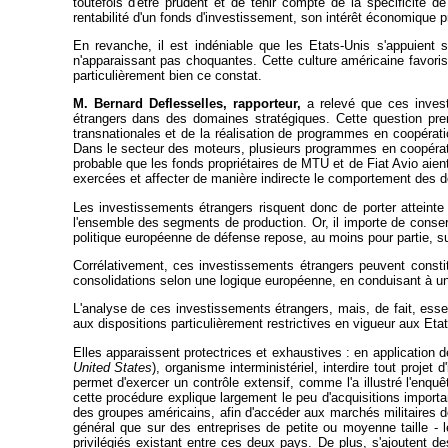
toutefois d'être prudent et de tenir compte de la spécificité d
rentabilité d'un fonds d'investissement, son intérêt économique p
En revanche, il est indéniable que les Etats-Unis s'appuient s
n'apparaissant pas choquantes. Cette culture américaine favori
particulièrement bien ce constat.
M. Bernard Deflesselles, rapporteur,
a relevé que ces invest
étrangers dans des domaines stratégiques. Cette question pren
transnationales et de la réalisation de programmes en coopérat
Dans le secteur des moteurs, plusieurs programmes en coopératio
probable que les fonds propriétaires de MTU et de Fiat Avio aien
exercées et affecter de manière indirecte le comportement des d
Les investissements étrangers risquent donc de porter atteinte
l'ensemble des segments de production. Or, il importe de conse
politique européenne de défense repose, au moins pour partie, sur c
Corrélativement, ces investissements étrangers peuvent constit
consolidations selon une logique européenne, en conduisant à un
L'analyse de ces investissements étrangers, mais, de fait, esse
aux dispositions particulièrement restrictives en vigueur aux Eta
Elles apparaissent protectrices et exhaustives : en application 
United States
), organisme interministériel, interdire tout projet
permet d'exercer un contrôle extensif, comme l'a illustré l'enqu
cette procédure explique largement le peu d'acquisitions impor
des groupes américains, afin d'accéder aux marchés militaires d
général que sur des entreprises de petite ou moyenne taille - l
privilégiés existant entre ces deux pays. De plus, s'ajoutent de