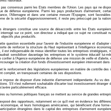
érêts nationaux.
ait pas consensus parmi les Etats membres de l'Union. Les pays qui ne disp
gique de défense européenne. Parmi les pays producteurs d'armement, certai
a France, l'Allemagne et dans une certaine mesure l'Espagne, sont favorable
e de la sécurité d'approvisionnement, il reste peu préoccupé par la nationa
ts étrangers constitue une source de désaccords entre les Etats europée
, interrogé sur ce point, son directeur a indiqué que ce sujet ne constituait
objectifs plus productifs.
tte question essentielle pour l'avenir de l'industrie européenne et d'adopter
 importe de renforcer la structure du Haut représentant à l'intelligence écono
te, il est indispensable de mieux identifier toutes les entreprises stratégiqu
faudrait sensibiliser davantage les entreprises et le système éducatif lui-m
e confier à l'Agence européenne de défense une mission de veille et d'alerte, e
encourager la création d'un fonds d'investissement européen intervenant dans
n et le renforcement des législations européennes en matière de contrôle des 
t complet, en transposant certaines de ses dispositions.
e impose de disposer d'une industrie d'armement indépendante. Au vu des pr
ons. S'il n'est nullement souhaitable d'écarter tout investissement étranger da
 s'avère particulièrement efficace.
naires ou hommes politiques français se mettent au service de grandes entrep
l'exposé des rapporteurs, notamment en ce qu'il met en évidence les différen
me économique, et leurs homologues américaines, qui bénéficient d'une forme 
ticipation étrangères dans le capital des entreprises d'armement européennes