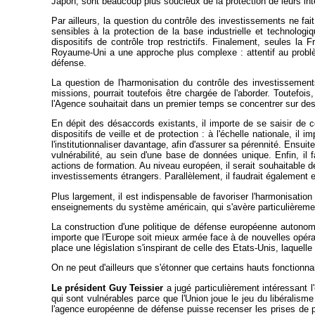
Japon, sont beaucoup plus soucieux de la protection de leurs int
Par ailleurs, la question du contrôle des investissements ne f
sensibles à la protection de la base industrielle et technolo
dispositifs de contrôle trop restrictifs. Finalement, seules l
Royaume-Uni a une approche plus complexe : attentif au problèm
défense.
La question de l'harmonisation du contrôle des investissemen
missions, pourrait toutefois être chargée de l'aborder. Toutefois
l'Agence souhaitait dans un premier temps se concentrer sur des 
En dépit des désaccords existants, il importe de se saisir de ce
dispositifs de veille et de protection : à l'échelle nationale, il
l'institutionnaliser davantage, afin d'assurer sa pérennité. Ensui
vulnérabilité, au sein d'une base de données unique. Enfin, il 
actions de formation. Au niveau européen, il serait souhaitable d
investissements étrangers. Parallèlement, il faudrait également 
Plus largement, il est indispensable de favoriser l'harmonisatio
enseignements du système américain, qui s'avère particulièremen
La construction d'une politique de défense européenne autonom
importe que l'Europe soit mieux armée face à de nouvelles opérati
place une législation s'inspirant de celle des Etats-Unis, laquelle
On ne peut d'ailleurs que s'étonner que certains hauts fonction
Le président Guy Teissier
a jugé particulièrement intéressant 
qui sont vulnérables parce que l'Union joue le jeu du libéralis
l'agence européenne de défense puisse recenser les prises de par