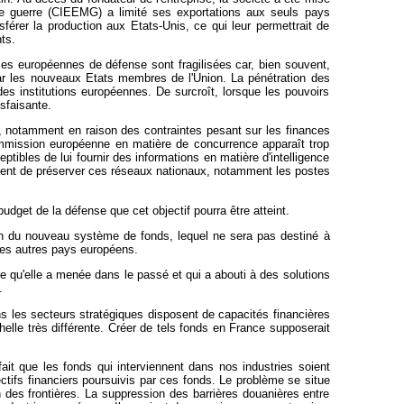
 de guerre (CIEEMG) a limité ses exportations aux seuls pays
férer la production aux Etats-Unis, ce qui leur permettrait de
ts.
ises européennes de défense sont fragilisées car, bien souvent,
 les nouveaux Etats membres de l'Union. La pénétration des
des institutions européennes. De surcroît, lorsque les pouvoirs
isfaisante.
ut, notamment en raison des contraintes pesant sur les finances
ommission européenne en matière de concurrence apparaît trop
ibles de lui fournir des informations en matière d'intelligence
nvient de préserver ces réseaux nationaux, notamment les postes
dget de la défense que cet objectif pourra être atteint.
ion du nouveau système de fonds, lequel ne sera pas destiné à
 les autres pays européens.
 qu'elle a menée dans le passé et qui a abouti à des solutions
.
ans les secteurs stratégiques disposent de capacités financières
elle très différente. Créer de tels fonds en France supposerait
ait que les fonds qui interviennent dans nos industries soient
ctifs financiers poursuivis par ces fonds. Le problème se situe
 des frontières. La suppression des barrières douanières entre