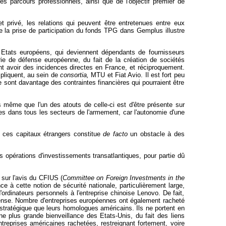
des parcours professionnels, ainsi que de l'objectif premier de
t privé, les relations qui peuvent être entretenues entre eux
 la prise de participation du fonds TPG dans Gemplus illustre
 Etats européens, qui deviennent dépendants de fournisseurs
rie de défense européenne, du fait de la création de sociétés
t avoir des incidences directes en France, et réciproquement.
mpliquent, au sein de
consortia,
MTU et Fiat Avio. Il est fort peu
 sont davantage des contraintes financières qui pourraient être
s même que l'un des atouts de celle-ci est d'être présente sur
s dans tous les secteurs de l'armement, car l'autonomie d'une
e ces capitaux étrangers constitue
de facto
un obstacle à des
 opérations d'investissements transatlantiques, pour partie dû
 sur l'avis du CFIUS (
Committee on Foreign Investments in the
ence à cette notion de sécurité nationale, particulièrement large,
'ordinateurs personnels à l'entreprise chinoise Lenovo. De fait,
fense. Nombre d'entreprises européennes ont également racheté
stratégique que leurs homologues américains. Ils ne portent en
ne plus grande bienveillance des Etats-Unis, du fait des liens
entreprises américaines rachetées, restreignant fortement, voire