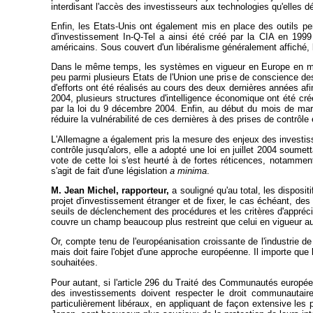
interdisant l'accès des investisseurs aux technologies qu'elles d
Enfin, les Etats-Unis ont également mis en place des outils pe
d'investissement In-Q-Tel a ainsi été créé par la CIA en 1999
américains. Sous couvert d'un libéralisme généralement affiché, l
Dans le même temps, les systèmes en vigueur en Europe en mati
peu parmi plusieurs Etats de l'Union une prise de conscience de
d'efforts ont été réalisés au cours des deux dernières années afi
2004, plusieurs structures d'intelligence économique ont été cré
par la loi du 9 décembre 2004. Enfin, au début du mois de mar
réduire la vulnérabilité de ces dernières à des prises de contrôl
L'Allemagne a également pris la mesure des enjeux des investis
contrôle jusqu'alors, elle a adopté une loi en juillet 2004 soum
vote de cette loi s'est heurté à de fortes réticences, notamment
s'agit de fait d'une législation
a minima
.
M. Jean Michel, rapporteur,
a souligné qu'au total, les disposi
projet d'investissement étranger et de fixer, le cas échéant, des
seuils de déclenchement des procédures et les critères d'appréci
couvre un champ beaucoup plus restreint que celui en vigueur a
Or, compte tenu de l'européanisation croissante de l'industrie d
mais doit faire l'objet d'une approche européenne. Il importe que
souhaitées.
Pour autant, si l'article 296 du Traité des Communautés europée
des investissements doivent respecter le droit communautaire
particulièrement libéraux, en appliquant de façon extensive les