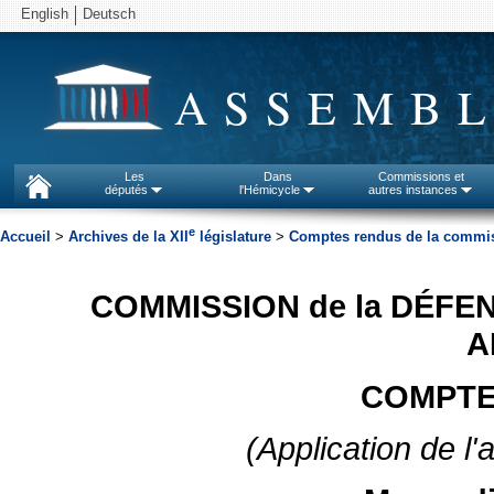
English
Deutsch
ASSEMBL
Les
Dans
Commissions et
députés
l'Hémicycle
autres instances
e
Accueil
>
Archives de la XII
législature
>
Comptes rendus de la commiss
COMMISSION de la DÉFE
A
COMPTE
(Application de l'