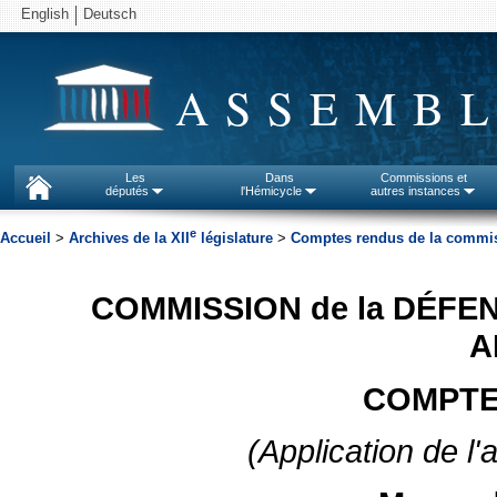
English
Deutsch
ASSEMBL
Les
Dans
Commissions et
députés
l'Hémicycle
autres instances
e
Accueil
>
Archives de la XII
législature
>
Comptes rendus de la commiss
COMMISSION de la DÉFE
A
COMPTE
(Application de l'