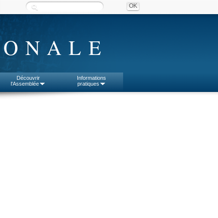
IONALE
Découvrir
Informations
l'Assemblée
pratiques