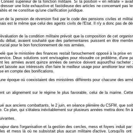
Conseil supérieur de la fonction militaire. Si la position « en retraite » ava
à dresser une liste exhaustive et fastidieuse des articles ne concernant pas les 
tés et ne constitue qu'une clarification juridique.
n de la pension de réversion fixé par le code des pensions civiles et milita
mais est le même que celui des agents civils de l'Etat. Il n'y a donc pas de d
évaluation de la condition militaire prévoit que la composition de cet organis
 du débat, avaient souhaité que des parlementaires puissent en être membre
 crucial pour le bon fonctionnement de nos armées.
lé que le ministère des finances restait farouchement opposé à la prise en co
ervice. Deux solutions sont envisagées pour résoudre ce problème, d'une pa
ttent les armées avant quinze années de service doivent aujourd'hui racheter 
t laissée aux intéressés d'en faire le meilleur usage pour améliorer leur retra
rise en compte des bonifications.
une époque où coexistaient des ministères différents pour chacune des armées 
ment un alignement sur le régime le plus favorable, celui de la marine. Ce
ué aux anciens combattants, le 2 juin, en séance plénière du CSFM, que soit 
ne. Ce plan, qui s'étalera inévitablement sur plusieurs années mettra donc fin à
uivantes.
eur dans l'organisation et la gestion des cercles, mess et foyers induit par
s et mess là où ne subsistait plus aucun militaire d'active. Lorsqu'ils ont