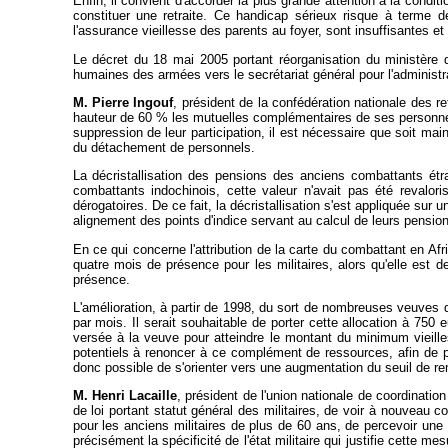
Enfin, il convient d'accorder la plus grande attention à la condit
constituer une retraite. Ce handicap sérieux risque à terme 
l'assurance vieillesse des parents au foyer, sont insuffisantes et
Le décret du 18 mai 2005 portant réorganisation du ministère d
humaines des armées vers le secrétariat général pour l'administr
M. Pierre Ingouf
, président de la confédération nationale des re
hauteur de 60 % les mutuelles complémentaires de ses personnels 
suppression de leur participation, il est nécessaire que soit mai
du détachement de personnels.
La décristallisation des pensions des anciens combattants étr
combattants indochinois, cette valeur n'avait pas été revalo
dérogatoires. De ce fait, la décristallisation s'est appliquée su
alignement des points d'indice servant au calcul de leurs pensio
En ce qui concerne l'attribution de la carte du combattant en Afr
quatre mois de présence pour les militaires, alors qu'elle est 
présence.
L'amélioration, à partir de 1998, du sort de nombreuses veuves d
par mois. Il serait souhaitable de porter cette allocation à 75
versée à la veuve pour atteindre le montant du minimum vieille
potentiels à renoncer à ce complément de ressources, afin de pr
donc possible de s'orienter vers une augmentation du seuil de r
M. Henri Lacaille
, président de l'union nationale de coordinati
de loi portant statut général des militaires, de voir à nouveau co
pour les anciens militaires de plus de 60 ans, de percevoir une 
précisément la spécificité de l'état militaire qui justifie cette m