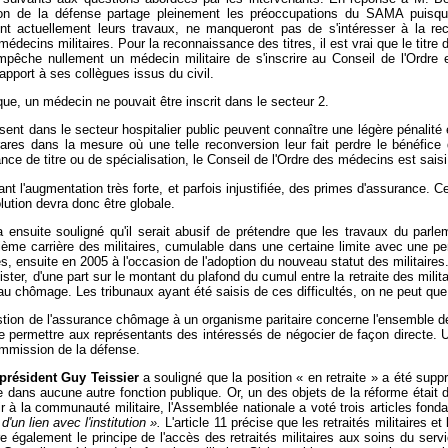
sion de la défense partage pleinement les préoccupations du SAMA puisqu
vent actuellement leurs travaux, ne manqueront pas de s'intéresser à la r
decins militaires. Pour la reconnaissance des titres, il est vrai que le titre
mpêche nullement un médecin militaire de s'inscrire au Conseil de l'Ordre 
rapport à ses collègues issus du civil.
ique, un médecin ne pouvait être inscrit dans le secteur 2.
ent dans le secteur hospitalier public peuvent connaître une légère pénalité en
rares dans la mesure où une telle reconversion leur fait perdre le bénéfice 
ance de titre ou de spécialisation, le Conseil de l'Ordre des médecins est sais
 l'augmentation très forte, et parfois injustifiée, des primes d'assurance. 
ution devra donc être globale.
ensuite souligné qu'il serait abusif de prétendre que les travaux du parleme
uxième carrière des militaires, cumulable dans une certaine limite avec une p
es, ensuite en 2005 à l'occasion de l'adoption du nouveau statut des militair
bsister, d'une part sur le montant du plafond du cumul entre la retraite des milita
 au chômage. Les tribunaux ayant été saisis de ces difficultés, on ne peut que 
estion de l'assurance chômage à un organisme paritaire concerne l'ensemble de
de permettre aux représentants des intéressés de négocier de façon directe. Un
ommission de la défense.
 président Guy Teissier
a souligné que la position « en retraite » a été suppr
e dans aucune autre fonction publique. Or, un des objets de la réforme était de 
ir à la communauté militaire, l'Assemblée nationale a voté trois articles fond
d'un lien avec l'institution ».
L'article 11 précise que les retraités militaires 
re également le principe de l'accès des retraités militaires aux soins du servi