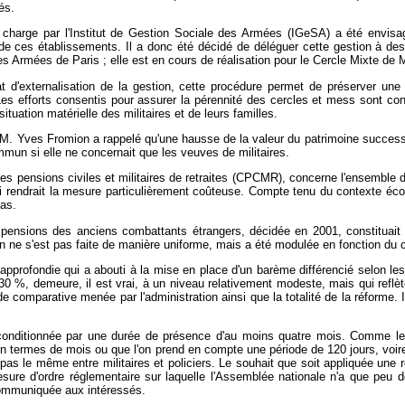
és.
charge par l'Institut de Gestion Sociale des Armées (IGeSA) a été envisagé
 de ces établissements. Il a donc été décidé de déléguer cette gestion à d
Armées de Paris ; elle est en cours de réalisation pour le Cercle Mixte de M
t d'externalisation de la gestion, cette procédure permet de préserver une 
. Les efforts consentis pour assurer la pérennité des cercles et mess sont c
ituation matérielle des militaires et de leurs familles.
 Yves Fromion a rappelé qu'une hausse de la valeur du patrimoine successoral
mmun si elle ne concernait que les veuves de militaires.
e des pensions civiles et militaires de retraites (CPCMR), concerne l'ensembl
ui rendrait la mesure particulièrement coûteuse. Compte tenu du contexte éco
as.
 pensions des anciens combattants étrangers, décidée en 2001, constituait u
n ne s'est pas faite de manière uniforme, mais a été modulée en fonction du c
approfondie qui a abouti à la mise en place d'un barème différencié selon le
130 %, demeure, il est vrai, à un niveau relativement modeste, mais qui reflèt
de comparative menée par l'administration ainsi que la totalité de la réforme. I
st conditionnée par une durée de présence d'au moins quatre mois. Comme 
 en termes de mois ou que l'on prend en compte une période de 120 jours, voir
t pas le même entre militaires et policiers. Le souhait que soit appliquée un
esure d'ordre réglementaire sur laquelle l'Assemblée nationale n'a que peu
communiquée aux intéressés.