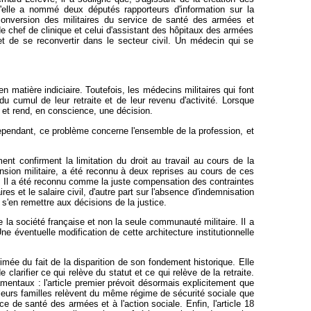
'elle a nommé deux députés rapporteurs d'information sur la
econversion des militaires du service de santé des armées et
 de chef de clinique et celui d'assistant des hôpitaux des armées
et de se reconvertir dans le secteur civil. Un médecin qui se
 matière indiciaire. Toutefois, les médecins militaires qui font
du cumul de leur retraite et de leur revenu d'activité. Lorsque
i et rend, en conscience, une décision.
Cependant, ce problème concerne l'ensemble de la profession, et
nt confirment la limitation du droit au travail au cours de la
ension militaire, a été reconnu à deux reprises au cours de ces
es. Il a été reconnu comme la juste compensation des contraintes
ires et le salaire civil, d'autre part sur l'absence d'indemnisation
s'en remettre aux décisions de la justice.
 la société française et non la seule communauté militaire. Il a
e éventuelle modification de cette architecture institutionnelle
imée du fait de la disparition de son fondement historique. Elle
clarifier ce qui relève du statut et ce qui relève de la retraite.
amentaux : l'article premier prévoit désormais explicitement que
et leurs familles relèvent du même régime de sécurité sociale que
ce de santé des armées et à l'action sociale. Enfin, l'article 18