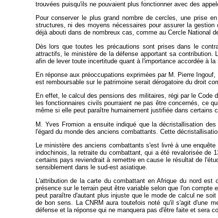
trouvées puisqu'ils ne pouvaient plus fonctionner avec des appel
Pour conserver le plus grand nombre de cercles, une prise en 
structures, ni des moyens nécessaires pour assurer la gestion
déjà abouti dans de nombreux cas, comme au Cercle National des 
Dès lors que toutes les précautions sont prises dans le contra
attractifs, le ministère de la défense apportant sa contribution
afin de lever toute incertitude quant à l'importance accordée à la s
En réponse aux préoccupations exprimées par M. Pierre Ingouf, M.
est remboursable sur le patrimoine serait dérogatoire du droit co
En effet, le calcul des pensions des militaires, régi par le Cod
les fonctionnaires civils pourraient ne pas être concernés, ce q
même si elle peut paraître humainement justifiée dans certains c
M. Yves Fromion a ensuite indiqué que la décristallisation des
l'égard du monde des anciens combattants. Cette décristallisatio
Le ministère des anciens combattants s'est livré à une enquête 
indochinois, la retraite du combattant, qui a été revalorisée de 
certains pays reviendrait à remettre en cause le résultat de l'étu
sensiblement dans le sud-est asiatique.
L'attribution de la carte du combattant en Afrique du nord e
présence sur le terrain peut être variable selon que l'on compte
peut paraître d'autant plus injuste que le mode de calcul ne soi
de bon sens. La CNRM aura toutefois noté qu'il s'agit d'une m
défense et la réponse qui ne manquera pas d'être faite et sera 