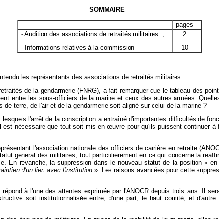
SOMMAIRE
pages
- Audition des associations de retraités militaires ;
2
- Informations relatives à la commission
10
endu les représentants des associations de retraités militaires.
 retraités de la gendarmerie (FNRG), a fait remarquer que le tableau des poin
mment entre les sous-officiers de la marine et ceux des autres armées. Quel
 de terre, de l'air et de la gendarmerie soit aligné sur celui de la marine ?
 lesquels l'arrêt de la conscription a entraîné d'importantes difficultés de fon
 Il est nécessaire que tout soit mis en
œuvre pour qu'ils puissent continuer à
résentant l'association nationale des officiers de carrière en retraite (ANOC
ut général des militaires, tout particulièrement en ce qui concerne la réaffirm
e. En revanche, la suppression dans le nouveau statut de la position « en r
aintien d'un lien avec l'institution
». Les raisons avancées pour cette suppre
re répond à l'une des attentes exprimée par l'ANOCR depuis trois ans. Il ser
tructive soit institutionnalisée entre, d'une part, le haut comité, et d'autre