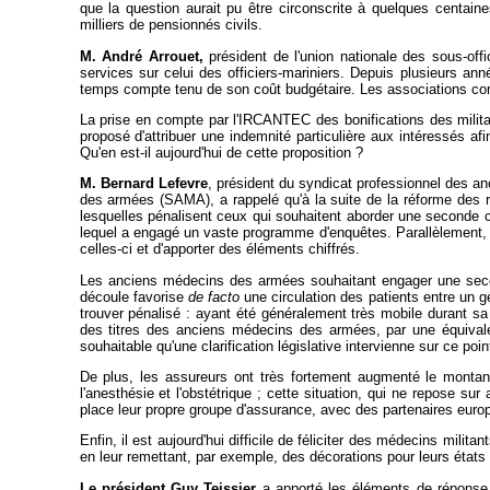
que la question aurait pu être circonscrite à quelques centain
milliers de pensionnés civils.
M. André Arrouet,
président de l'union nationale des sous-offi
services sur celui des officiers-mariniers. Depuis plusieurs an
temps compte tenu de son coût budgétaire. Les associations co
La prise en compte par l'IRCANTEC des bonifications des militai
proposé d'attribuer une indemnité particulière aux intéressés 
Qu'en est-il aujourd'hui de cette proposition ?
M. Bernard Lefevre
, président du syndicat professionnel des a
des armées (SAMA), a rappelé qu'à la suite de la réforme des re
lesquelles pénalisent ceux qui souhaitent aborder une seconde c
lequel a engagé un vaste programme d'enquêtes. Parallèlement, a 
celles-ci et d'apporter des éléments chiffrés.
Les anciens médecins des armées souhaitant engager une seconde 
découle favorise
de facto
une circulation des patients entre un g
trouver pénalisé : ayant été généralement très mobile durant sa ca
des titres des anciens médecins des armées, par une équivalence
souhaitable qu'une clarification législative intervienne sur ce poin
De plus, les assureurs ont très fortement augmenté le montant
l'anesthésie et l'obstétrique ; cette situation, qui ne repose s
place leur propre groupe d'assurance, avec des partenaires europ
Enfin, il est aujourd'hui difficile de féliciter des médecins milita
en leur remettant, par exemple, des décorations pour leurs états
Le président Guy Teissier
a apporté les éléments de réponse s