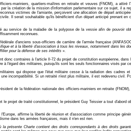
officiers-mariniers, quartiers-maîtres en retraite et veuves (FNOM), a attiré 
 par la création de la mission d'information parlementaire sur ce sujet, il a 
 reconnus victimes de l'amiante, perçoivent une allocation de départ anticipée
 civile. Il serait souhaitable qu'ils bénéficient d'un départ anticipé prenant
lité au service de la maladie de la polypose de la vessie afin de pouvoir 
uffisamment reconnues.
t fédérale d'anciens sous-officiers de carrière de l'armée française (ANFASOCA
ifique et à la liberté d'association à tous les niveaux, notamment dans les dom
filier pour la défense de ses intérêts
».
t donc contraires à l'article II-72 du projet de constitution européenne, dans la
ire à l'égard des militaires, puisqu'ils sont les seuls fonctionnaires visés par 
litaires qui dispose que l'état militaire cesse à la radiation des cadres et l'
 incompatibilité. Si un retraité n'est plus militaire, il est redevenu civil. Po
sident de la fédération nationale des officiers-mariniers en retraite (FNOM)
le projet de traité constitutionnel, le président Guy Teissier a tout d'abord ob
our l'Europe, affirme la liberté de réunion et d'association comme principe gé
alisme dans les armées françaises, mais il n'en est rien.
 la présente Charte contient des droits correspondants à des droits garan