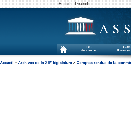
English
Deutsch
AS
Les
Dans
députés
l'Hémicyc
e
Accueil
>
Archives de la XII
législature
>
Comptes rendus de la commiss