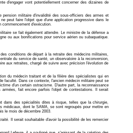
inte d'engager vont potentiellement concerner des dizaines de
pension militaire d'invalidité des sous-officiers des armes et
ne peut faire l'objet que d'une application progressive dans le
 un commencement d'exécution.
litaire se fait également attendre. Le ministre de la défense a
agne ou aux bonifications pour service aérien ou subaquatique.
es conditions de départ à la retraite des médecins militaires,
entrale du service de santé, un observatoire à la reconversion,
e aux retraites, chargé de suivre avec précision l'évolution de
on du médecin traitant et de la filière des spécialistes qui en
e faculté. Dans ce contexte, l'ancien médecin militaire peut se
 victime d'un certain ostracisme. D'autre part, la reconnaissance
rmées, fait encore parfois l'objet de contestations. Il serait
ans des spécialités dites à risque, telles que la chirurgie,
dicats médicaux, dont le SAMA, se sont regroupés pour mettre en
puis le mois de décembre 2003.
raité. Il serait souhaitable d'avoir la possibilité de les remercier
ard Lefevre, il a souligné que, s'agissant de la création des