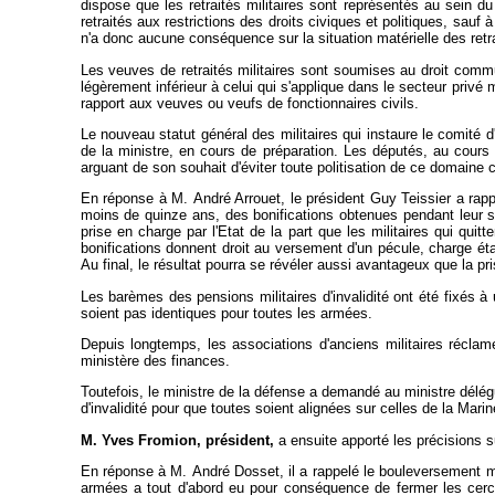
dispose que les retraités militaires sont représentés au sein du 
retraités aux restrictions des droits civiques et politiques, sauf 
n'a donc aucune conséquence sur la situation matérielle des retrai
Les veuves de retraités militaires sont soumises au droit commu
légèrement inférieur à celui qui s'applique dans le secteur privé 
rapport aux veuves ou veufs de fonctionnaires civils.
Le nouveau statut général des militaires qui instaure le comité d'
de la ministre, en cours de préparation. Les députés, au cours
arguant de son souhait d'éviter toute politisation de ce domaine
En réponse à M. André Arrouet, le président Guy Teissier a rappe
moins de quinze ans, des bonifications obtenues pendant leur s
prise en charge par l'Etat de la part que les militaires qui qui
bonifications donnent droit au versement d'un pécule, charge étan
Au final, le résultat pourra se révéler aussi avantageux que la p
Les barèmes des pensions militaires d'invalidité ont été fixés à 
soient pas identiques pour toutes les armées.
Depuis longtemps, les associations d'anciens militaires récla
ministère des finances.
Toutefois, le ministre de la défense a demandé au ministre délég
d'invalidité pour que toutes soient alignées sur celles de la Mari
M. Yves Fromion, président,
a ensuite apporté les précisions s
En réponse à M. André Dosset, il a rappelé le bouleversement maj
armées a tout d'abord eu pour conséquence de fermer les cercle