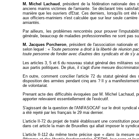
M. Michel Lachaud
, président de la fédération nationale des 
anciens marins victimes de l'amiante. Se déclarant très satisfait
manière que les ouvriers d'Etat. Ces derniers, lorsqu'ils ont été
aux officiers-mariniers n'est calculée que sur leur seule carrière
amiantés.
Par ailleurs, les problèmes rencontrés pour prouver l'imputabi
générale, beaucoup de maladies professionnelles ne sont pas s
M. Jacques Porcheron
, président de l'association nationale e
selon lequel : «
Toute personne a droit à la liberté de réunion pac
toute personne de fonder avec d'autres des syndicats et de s'y af
Les articles 3, 5 et 6 du nouveau statut général des militaires son
aux partis politiques. De plus, il s'agit d'une mesure discriminato
En outre, comment concilier l'article 72 du statut général des mi
disposition des armées pendant cinq ans ? Il y a manifestement une
de volontariat.
Prenant acte des difficultés évoquées par M. Michel Lachaud, pré
apporter relevaient essentiellement de l'exécutif.
S'agissant de la question de l'ANFASOCAF sur le droit syndical et 
a été rejeté par les français le 29 mai dernier.
L'article II-72 du projet de traité établissant une constitution p
dans cet article la main de Bruxelles qui allait imposer le syndic
L'article II-112 du même texte précise que «
dans la mesure où