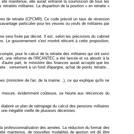
it été maintenue, elle aurait entraîné la soumission de tous les
retraités militaires. La disparition de la position « en retraite »
ires de retraite (CPCMR). Ce code prévoit un taux de réversion
ésavantage particulier pour les veuves ou veufs de militaires par
me sera fixée par décret. Il est, selon les précisions du cabinet
s. Le gouvernement s'est montré réticent à cette proposition,
mpte, pour le calcul de la retraite des militaires qui ont servi
rt, une réforme de l'IRCANTEC a été lancée et va aboutir à la
; d'autre part, le ministère des finances aurait accepté que les
ite : versement à un fond d'épargne, achat de points retraite...
(ministère de l'air, de la marine...), ce qui explique qu'ils ne
tte mesure, évidemment coûteuse, se heurte aux réticences du
élaboré un plan de rattrapage du calcul des pensions militaires
 une inégalité vieille de plusieurs décennies.
 la professionnalisation des armées. La réduction du format des
 été maintenus, de nouvelles modalités de gestion ont dû être