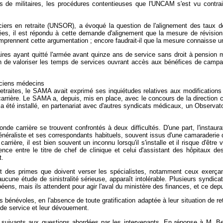
es de militaires, les procédures contentieuses que l'UNCAM s'est vu contra
ciers en retraite (UNSOR), a évoqué la question de l'alignement des taux de 
nées, il est répondu à cette demande d'alignement que la mesure de révision 
mprennent cette argumentation ; encore faudrait-il que la mesure connaisse
res ayant quitté l'armée avant quinze ans de service sans droit à pension mi
afin de valoriser les temps de services ouvrant accès aux bénéfices de camp
nciens médecins
traites, le SAMA avait exprimé ses inquiétudes relatives aux modifications d
arrière. Le SAMA a, depuis, mis en place, avec le concours de la direction c
été installé, en partenariat avec d'autres syndicats médicaux, un Observatoir
carrière se trouvent confrontés à deux difficultés. D'une part, l'instaurati
énéraliste et ses correspondants habituels, souvent issus d'une camaraderie d
rrière, il est bien souvent un inconnu lorsqu'il s'installe et il risque d'être
 entre le titre de chef de clinique et celui d'assistant des hôpitaux des a
t.
 des primes que doivent verser les spécialistes, notamment ceux exerçant d
ur aucune étude de sinistralité sérieuse, apparaît intolérable. Plusieurs syn
éens, mais ils attendent pour agir l'aval du ministère des finances, et ce de
nts bénévoles, en l'absence de toute gratification adaptée à leur situation de ret
 de service et leur dévouement.
uivants aux questions abordées par les intervenants. En réponse à M. Bern