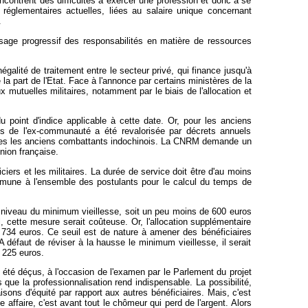
rencontrent des difficultés à exercer une profession et donc à se
réglementaires actuelles, liées au salaire unique concernant
.
ssage progressif des responsabilités en matière de ressources
négalité de traitement entre le secteur privé, qui finance jusqu'à
a part de l'Etat. Face à l'annonce par certains ministères de la
 mutuelles militaires, notamment par le biais de l'allocation et
 point d'indice applicable à cette date. Or, pour les anciens
nts de l'ex-communauté a été revalorisée par décrets annuels
victimes les anciens combattants indochinois. La CNRM demande un
nion française.
iers et les militaires. La durée de service doit être d'au moins
 commune à l'ensemble des postulants pour le calcul du temps de
 au niveau du minimum vieillesse, soit un peu moins de 600 euros
, cette mesure serait coûteuse. Or, l'allocation supplémentaire
 734 euros. Ce seuil est de nature à amener des bénéficiaires
 défaut de réviser à la hausse le minimum vieillesse, il serait
 225 euros.
t été déçus, à l'occasion de l'examen par le Parlement du projet
s que la professionnalisation rend indispensable. La possibilité,
sons d'équité par rapport aux autres bénéficiaires. Mais, c'est
e affaire, c'est avant tout le chômeur qui perd de l'argent. Alors