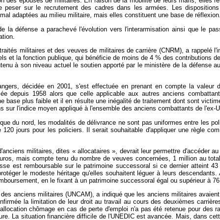
ion des épouses de militaires. En raison de la mobilité de leurs maris, elles 
de peser sur le recrutement des cadres dans les armées. Les dispositions 
 mal adaptées au milieu militaire, mais elles constituent une base de réflexion
e la défense a parachevé l'évolution vers l'interarmisation ainsi que le pa
ation.
traités militaires et des veuves de militaires de carrière (CNRM), a rappelé l'i
et la fonction publique, qui bénéficie de moins de 4 % des contributions de l
ntenu à son niveau actuel le soutien apporté par le ministère de la défense aux
angers, décidée en 2001, s'est effectuée en prenant en compte la valeur du
risée depuis 1958 alors que celle applicable aux autres anciens combatta
r une base plus faible et il en résulte une inégalité de traitement dont sont 
ns sur l'indice moyen appliqué à l'ensemble des anciens combattants de l'ex-U
ique du nord, les modalités de délivrance ne sont pas uniformes entre les polic
de 120 jours pour les policiers. Il serait souhaitable d'appliquer une règle
'anciens militaires, dites « allocataires », devrait leur permettre d'accéder
0 euros, mais compte tenu du nombre de veuves concernées, 1 million au total
sse est remboursable sur le patrimoine successoral si ce dernier atteint 43
otéger le modeste héritage qu'elles souhaitent léguer à leurs descendants. A
emboursement, en le fixant à un patrimoine successoral égal ou supérieur à 76
on des anciens militaires (UNCAM), a indiqué que les anciens militaires avaien
nfirmée la limitation de leur droit au travail au cours des deuxièmes carrière
allocation chômage en cas de perte d'emploi n'a pas été retenue pour des rai
esure. La situation financière difficile de l'UNEDIC est avancée. Mais, dans cett