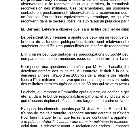
observatoires à la reconversion et aux retraites, la commis
reconversion des militaires. Ces parlementaires, qui poursui
contacteront prochainement l'observatoire à la reconversion des mé
ne font pas l'objet d'une équivalence systématique, ce qui n'e
reconvertit dans le secteur libéral ne subira aucun préjudice par 
M. Bernard Lefevre
a observé que, sans le titre de chef de clin
Le président Guy Teissier
a ajouté que ceux qui se reconvertiss
le choix de la fonction publique hospitalière sont relativement 
surgissent des difficultés particulières en matière de reconnaiss
Enfin, on ne peut que partager les préoccupations du SAMA devant
non pas seulement les médecins issus du monde militaire. La sol
En réponse aux questions soulevées par M. Henri Lacaille, il a 
deuxième carrière des militaires. Au contraire, le droit à la de
dernières années : d'abord en 2003 lors de la réforme des retrait
liées à l'état militaire. Il est vrai que certains litiges peuvent su
des militaires retraités âgés de plus de 60 ans qui se retrouvent
Le choix, qui remonte à l'immédiat après-guerre, de confier la g
été fait dans le but de responsabiliser patronat et syndicats et 
que d'aucuns déplorent dépasse très largement le cadre de la c
Evoquant les éléments abordés par M. Jean-Michel Bernard,
le
n'a pas de réalité statutaire, n'apporte aucune garantie et n'exist
Pour bien marquer le fait que les retraités continuent à apparten
« le présent statut (...) assure aux retraités militaires le maintien 
celui dont ils relevaient avant la radiation des cadres. Il consac