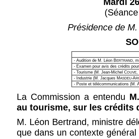
Mardi 2
(Séance
Présidence de M. P
SO
- Audition de M. Léon B
, m
ERTRAND
- Examen pour avis des crédits pour
- Tourisme (M. Jean-Michel C
,
OUVE
- Industrie (M. Jacques M
-A
ASDEU
R
- Poste et télécommunications (M. A
La Commission a entendu
M.
au tourisme, sur les crédit
M. Léon Bertrand, ministre dé
que dans un contexte général