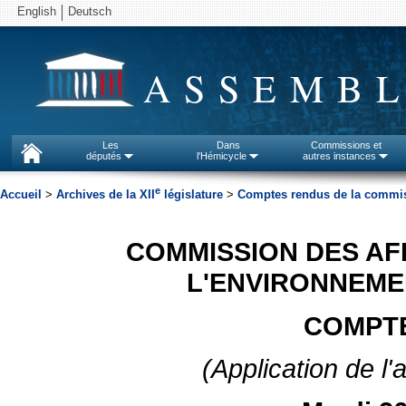
English
Deutsch
ASSEMBL
Les
Dans
Commissions et
députés
l'Hémicycle
autres instances
e
Accueil
>
Archives de la XII
législature
>
Comptes rendus de la commissi
COMMISSION DES AF
L'ENVIRONNEME
COMPTE
(Application de l'