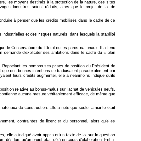
tère, les moyens destinés à la protection de la nature, des sites
ages lacustres soient réduits, alors que le projet de loi de
t conduire à penser que les crédits mobilisés dans le cadre de ce
industrielles et des risques naturels, dans lesquels la stabilité
e le Conservatoire du littoral ou les parcs nationaux. Il a tenu
nfin demandé d'expliciter ses ambitions dans le cadre du « plan
e. Rappelant les nombreuses prises de position du Président de
it que ces bonnes intentions se traduisaient paradoxalement par
aient leurs crédits augmenter, elle a néanmoins indiqué qu'ils
sposition relative au bonus-malus sur l'achat de véhicules neufs,
 ne contienne aucune mesure véritablement efficace, de même que
 matériaux de construction. Elle a noté que seule l'amiante était
nement, contraintes de licencier du personnel, alors qu'elles
elle a indiqué avoir appris qu'un texte de loi sur la question
on, dès lors qu'un projet était déjà en cours d'élaboration. Enfin,