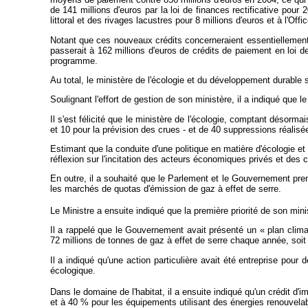
de 141 millions d'euros par la loi de finances rectificative pou
littoral et des rivages lacustres pour 8 millions d'euros et à l'Of
Notant que ces nouveaux crédits concerneraient essentiellement l
passerait à 162 millions d'euros de crédits de paiement en loi de 
programme.
Au total, le ministère de l'écologie et du développement durable 
Soulignant l'effort de gestion de son ministère, il a indiqué que
Il s'est félicité que le ministère de l'écologie, comptant désorma
et 10 pour la prévision des crues - et de 40 suppressions réalisée
Estimant que la conduite d'une politique en matière d'écologie 
réflexion sur l'incitation des acteurs économiques privés et des
En outre, il a souhaité que le Parlement et le Gouvernement p
les marchés de quotas d'émission de gaz à effet de serre.
Le Ministre a ensuite indiqué que la première priorité de son min
Il a rappelé que le Gouvernement avait présenté un « plan clima
72 millions de tonnes de gaz à effet de serre chaque année, soit 1
Il a indiqué qu'une action particulière avait été entreprise pou
écologique.
Dans le domaine de l'habitat, il a ensuite indiqué qu'un crédit d'
et à 40 % pour les équipements utilisant des énergies renouvela