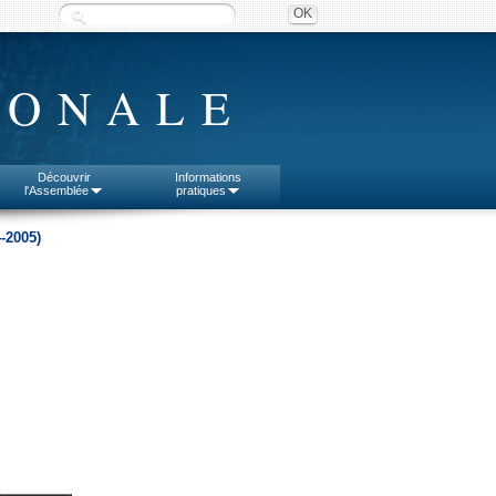
IONALE
Découvrir
Informations
l'Assemblée
pratiques
-2005)