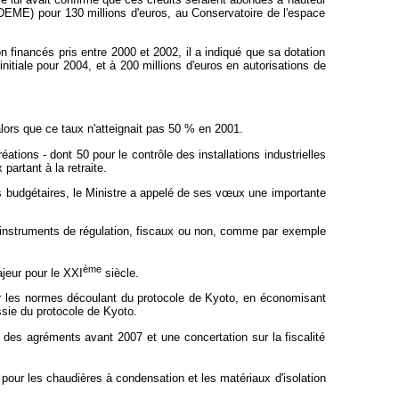
 (ADEME) pour 130 millions d'euros, au Conservatoire de l'espace
 financés pris entre 2000 et 2002, il a indiqué que sa dotation
initiale pour 2004, et à 200 millions d'euros en autorisations de
alors que ce taux n'atteignait pas 50 % en 2001.
éations - dont 50 pour le contrôle des installations industrielles
partant à la retraite.
 budgétaires, le Ministre a appelé de ses v
œux une importante
'instruments de régulation, fiscaux ou non, comme par exemple
ème
ajeur pour le XXI
siècle.
sser les normes découlant du protocole de Kyoto, en économisant
ussie du protocole de Kyoto.
nt des agréments avant 2007 et une concertation sur la fiscalité
pour les chaudières à condensation et les matériaux d'isolation