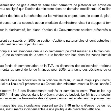
'émission de gaz à effet de serre allait permettre de plafonner les émissions
 a souligné que l'action du ministère dans ce domaine mobiliserait 40 million
raient destinés à la recherche sur les véhicules propres dans le cadre du plan
té constituait la seconde action prioritaire du ministère, visant à stopper, à t
pour la biodiversité, les plans d'action du Gouvernement seraient présentés a
raient consacrés en 2005 au soutien d'actions partenariales et contractuelles
ituant l'un des objectifs clés.
coup sur les avancées que le Gouvernement pourrait réaliser sur le plan des i
ux, d'une exonération de la taxe sur le foncier non bâti dans les zones humi
 au fonds de compensation de la TVA les dépenses des collectivités territorial
nemental au projet de loi de finances pour 2005, à la suite des décisions du
isterait dans la rénovation de la politique de l'eau, un sujet majeur pour notr
 de loi sur l'eau qu'il présentera au Conseil des ministres avant la fin de l'année 
de mettre fin à des financements croisés et complexes entre l'Etat et les ag
100,4 millions d'euros dans le présent projet de budget. Le Ministre a souli
eau vis-à-vis de l'ensemble des citoyens permettant également de prévenir les
ages liés aux inondations seraient portés à 48 millions d'euros, ce qui re
es, instruments indispensables à une politique de prévention efficace.