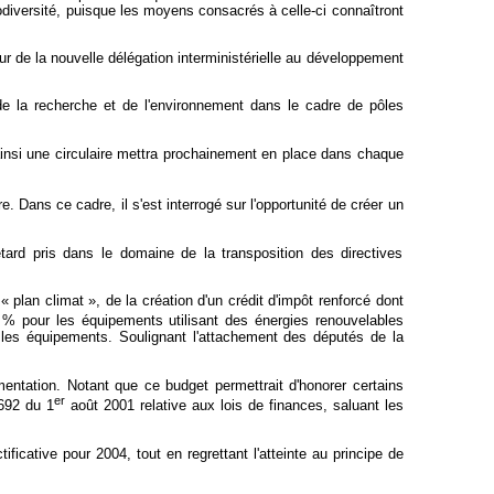
iodiversité, puisque les moyens consacrés à celle-ci connaîtront
ur de la nouvelle délégation interministérielle au développement
, de la recherche et de l'environnement dans le cadre de pôles
: ainsi une circulaire mettra prochainement en place dans chaque
e. Dans ce cadre, il s'est interrogé sur l'opportunité de créer un
etard pris dans le domaine de la transposition des directives
 plan climat », de la création d'un crédit d'impôt renforcé dont
 % pour les équipements utilisant des énergies renouvelables
ous les équipements. Soulignant l'attachement des députés de la
entation. Notant que ce budget permettrait d'honorer certains
er
-692 du 1
août 2001 relative aux lois de finances, saluant les
ificative pour 2004, tout en regrettant l'atteinte au principe de