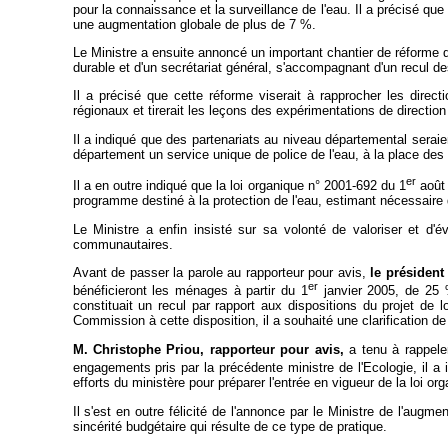
pour la connaissance et la surveillance de l'eau. Il a précisé qu
une augmentation globale de plus de 7 %.
Le Ministre a ensuite annoncé un important chantier de réforme de
durable et d'un secrétariat général, s'accompagnant d'un recul des 
Il a précisé que cette réforme viserait à rapprocher les direct
régionaux et tirerait les leçons des expérimentations de direc
Il a indiqué que des partenariats au niveau départemental seraie
département un service unique de police de l'eau, à la place des 
er
Il a en outre indiqué que la loi organique n° 2001-692 du 1
août 
programme destiné à la protection de l'eau, estimant nécessaire d
Le Ministre a enfin insisté sur sa volonté de valoriser et d'
communautaires.
Avant de passer la parole au rapporteur pour avis,
le président 
er
bénéficieront les ménages à partir du 1
janvier 2005, de 25 %
constituait un recul par rapport aux dispositions du projet de 
Commission à cette disposition, il a souhaité une clarification d
M. Christophe Priou, rapporteur pour avis,
a tenu à rappeler
engagements pris par la précédente ministre de l'Ecologie, il a 
efforts du ministère pour préparer l'entrée en vigueur de la loi org
Il s'est en outre félicité de l'annonce par le Ministre de l'augme
sincérité budgétaire qui résulte de ce type de pratique.