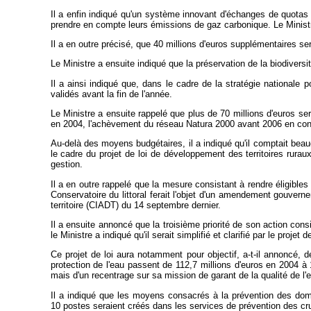
Il a enfin indiqué qu'un système innovant d'échanges de quotas d
prendre en compte leurs émissions de gaz carbonique. Le Ministre
Il a en outre précisé, que 40 millions d'euros supplémentaires se
Le Ministre a ensuite indiqué que la préservation de la biodiversi
Il a ainsi indiqué que, dans le cadre de la stratégie nationale 
validés avant la fin de l'année.
Le Ministre a ensuite rappelé que plus de 70 millions d'euros se
en 2004, l'achèvement du réseau Natura 2000 avant 2006 en const
Au-delà des moyens budgétaires, il a indiqué qu'il comptait beau
le cadre du projet de loi de développement des territoires rura
gestion.
Il a en outre rappelé que la mesure consistant à rendre éligibles
Conservatoire du littoral ferait l'objet d'un amendement gouver
territoire (CIADT) du 14 septembre dernier.
Il a ensuite annoncé que la troisième priorité de son action cons
le Ministre a indiqué qu'il serait simplifié et clarifié par le projet
Ce projet de loi aura notamment pour objectif, a-t-il annoncé, 
protection de l'eau passent de 112,7 millions d'euros en 2004 à 
mais d'un recentrage sur sa mission de garant de la qualité de l'
Il a indiqué que les moyens consacrés à la prévention des domm
10 postes seraient créés dans les services de prévention des cru