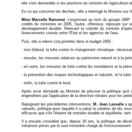
elle s'est demandée si les positions du ministre de l'agriculture 
En ce qui concerne les déchets, elle a interrogé le Ministre sur l
Mme Marcelle Ramonet
, s'exprimant au nom du groupe UMP, a 
crédits du ministère en 2005, l'autre, offensive, reposant sur 
développement durable. Relevant la volonté du ministre d'opér
financements croisés entre l'Etat et les agences de l'eau.
Puis, elle a relevé cinq priorités dans le budget 2005 :
- tout d'abord, la lutte contre le changement climatique, nécess
- ensuite, les mesures relatives au patrimoine naturel et à la prés
- en outre, les mesures de lutte contre les inondations et la pr
- la prévention des risques technologiques et naturels, et la lutt
- enfin, la lutte contre le bruit.
Après avoir demandé au Ministre de préciser la politique qu'il c
engendrées par l'application de la directive nitrates pour les petit
Rejoignant les précédentes interventions,
M. Jean Lassalle
a ap
naturels, politique pour laquelle il a salué la création de dix no
efficaces que s'ils l'étaient de manière durable et équilibrée, t
Il a ensuite considéré que, depuis 30 ans, la politique de déve
initiatives prises par le seul ministère chargé de l'environnement 