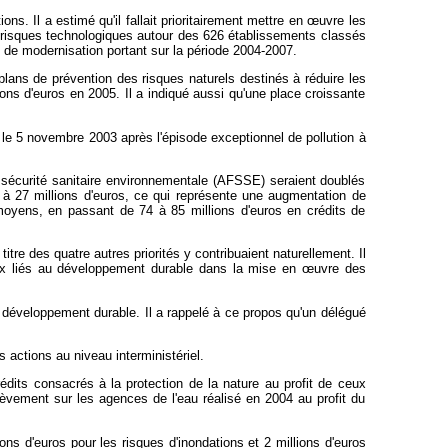
ns. Il a estimé qu'il fallait prioritairement mettre en
œuvre les
es risques technologiques autour des 626 établissements classés
 de modernisation portant sur la période 2004-2007.
plans de prévention des risques naturels destinés à réduire les
ions d'euros en 2005. Il a indiqué aussi qu'une place croissante
dé le 5 novembre 2003 après l'épisode exceptionnel de pollution à
 sécurité sanitaire environnementale (AFSSE) seraient doublés
és à 27 millions d'euros, ce qui représente une augmentation de
s moyens, en passant de 74 à 85 millions d'euros en crédits de
re des quatre autres priorités y contribuaient naturellement. Il
njeux liés au développement durable dans la mise en
œuvre des
e développement durable. Il a rappelé à ce propos qu'un délégué
s actions au niveau interministériel.
rédits consacrés à la protection de la nature au profit de ceux
lèvement sur les agences de l'eau réalisé en 2004 au profit du
ns d'euros pour les risques d'inondations et 2 millions d'euros