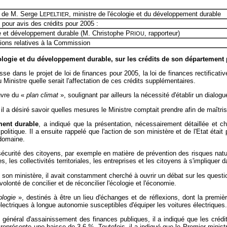
n de M. Serge L
, ministre de l'écologie et du développement durable
EPELTIER
pour avis des crédits pour 2005 :
e et développement durable (M. Christophe P
, rapporteur)
RIOU
tions relatives à la Commission
cologie et du développement durable, sur les crédits de son département
isse dans le projet de loi de finances pour 2005, la loi de finances rectifica
Ministre quelle serait l'affectation de ces crédits supplémentaires.
vre du «
plan climat
», soulignant par ailleurs la nécessité d'établir un dialo
il a désiré savoir quelles mesures le Ministre comptait prendre afin de maîtri
ment durable
, a indiqué que la présentation, nécessairement détaillée et ch
olitique. Il a ensuite rappelé que l'action de son ministère et de l'Etat éta
domaine.
a sécurité des citoyens, par exemple en matière de prévention des risques natur
s, les collectivités territoriales, les entreprises et les citoyens à s'implique
e son ministère, il avait constamment cherché à ouvrir un débat sur les questi
 volonté de concilier et de réconcilier l'écologie et l'économie.
logie
», destinés à être un lieu d'échanges et de réflexions, dont la premiè
ectriques à longue autonomie susceptibles d'équiper les voitures électriques.
général d'assainissement des finances publiques, il a indiqué que les crédits
eprésente une baisse de 3,6 %. Toutefois, il a indiqué que le Premier ministr