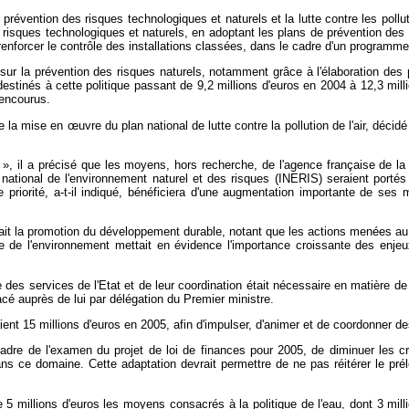
révention des risques technologiques et naturels et la lutte contre les pollutio
aux risques technologiques et naturels, en adoptant les plans de prévention d
nforcer le contrôle des installations classées, dans le cadre d'un programme
sur la prévention des risques naturels, notamment grâce à l'élaboration des 
estinés à cette politique passant de 9,2 millions d'euros en 2004 à 12,3 mill
 encourus.
re la mise en
œuvre du plan national de lutte contre la pollution de l'air, déci
», il a précisé que les moyens, hors recherche, de l'agence française de la
ut national de l'environnement naturel et des risques (INERIS) seraient port
e priorité, a-t-il indiqué, bénéficiera d'une augmentation importante de se
t la promotion du développement durable, notant que les actions menées au tit
harte de l'environnement mettait en évidence l'importance croissante des e
 des services de l'Etat et de leur coordination était nécessaire en matière d
cé auprès de lui par délégation du Premier ministre.
ient 15 millions d'euros en 2005, afin d'impulser, d'animer et de coordonner de
 cadre de l'examen du projet de loi de finances pour 2005, de diminuer les c
ns ce domaine. Cette adaptation devrait permettre de ne pas réitérer le pré
 millions d'euros les moyens consacrés à la politique de l'eau, dont 3 millio