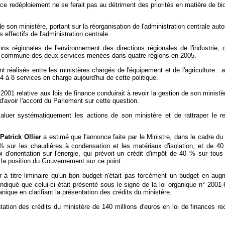
e ce redéploiement ne se ferait pas au détriment des priorités en matière de b
 son ministère, portant sur la réorganisation de l'administration centrale auto
effectifs de l'administration centrale.
ions régionales de l'environnement des directions régionales de l'industrie
tion commune des deux services menées dans quatre régions en 2005.
nt réalisés entre les ministères chargés de l'équipement et de l'agriculture 
4 à 8 services en charge aujourd'hui de cette politique.
2001 relative aux lois de finance conduirait à revoir la gestion de son ministèr
'avoir l'accord du Parlement sur cette question.
évaluer systématiquement les actions de son ministère et de rattraper le r
Patrick Ollier
a estimé que l'annonce faite par le Ministre, dans le cadre du «
 sur les chaudières à condensation et les matériaux d'isolation, et de 40
loi d'orientation sur l'énergie, qui prévoit un crédit d'impôt de 40 % sur t
e la position du Gouvernement sur ce point.
 à titre liminaire qu'un bon budget n'était pas forcément un budget en augm
indiqué que celui-ci était présenté sous le signe de la loi organique n° 2001
anique en clarifiant la présentation des crédits du ministère.
ntation des crédits du ministère de 140 millions d'euros en loi de finances rect