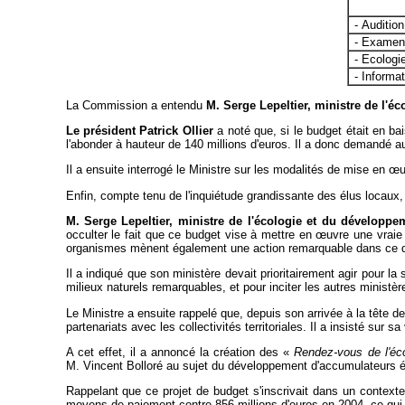
- Auditio
- Examen 
- Ecologi
- Informa
La Commission a entendu
M. Serge Lepeltier, ministre de l'é
Le président Patrick Ollier
a noté que, si le budget était en ba
l'abonder à hauteur de 140 millions d'euros. Il a donc demandé au 
Il a ensuite interrogé le Ministre sur les modalités de mise en
œu
Enfin, compte tenu de l'inquiétude grandissante des élus locaux, 
M. Serge Lepeltier, ministre de l'écologie et du développe
occulter le fait que ce budget vise à mettre en
œuvre une vraie p
organismes mènent également une action remarquable dans ce 
Il a indiqué que son ministère devait prioritairement agir pour l
milieux naturels remarquables, et pour inciter les autres ministère
Le Ministre a ensuite rappelé que, depuis son arrivée à la tête d
partenariats avec les collectivités territoriales. Il a insisté sur sa
A cet effet, il a annoncé la création des «
Rendez-vous de l'éco
M. Vincent Bolloré au sujet du développement d'accumulateurs él
Rappelant que ce projet de budget s'inscrivait dans un contexte 
moyens de paiement contre 856 millions d'euros en 2004, ce qui r