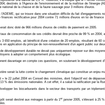
r 2004, destinés à l'Agence de l'environnement et de la maîtrise de l'énergie
fice national de la chasse et de la faune sauvage pour 3 millions d'euros.
'ADEME, qui se trouve dans une situation difficile du fait d'engagements non
finances rectificative pour 2004 contre 71 millions d'euros en loi de finance 
serait donc doté de 966 millions d'euros de crédits de paiement en 2005.
 le taux de consommation de ses crédits devrait être proche de 99 % en 2004, 
is 3 650 emplois, ait bénéficié d'une création de 20 emplois, résultant de 60 cr
s en application du principe de non-renouvellement d'un agent public sur deux 
et de développement durable ne devait pas uniquement reposer sur des moyens
 citoyens à adopter un comportement plus écologique.
rennent davantage en compte ces questions, en soutenant le développement d
istère serait la lutte contre le changement climatique qui constitue un enjeu m
t » le 22 juillet 2004 en Conseil des ministres, dont l'objectif est de dépa
3 % des émissions nationales. A cet effet, il a salué la ratification par la R
r développer les biocarburants dans le secteur des transports par un tripleme
er
impôt serait destiné aux ménages à partir du 1
janvier 2005, s'élevant à 25 % 
bles.