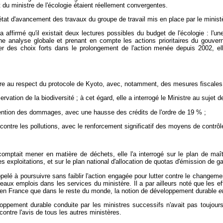
et du ministre de l'écologie étaient réellement convergentes.
'état d'avancement des travaux du groupe de travail mis en place par le ministè
affirmé qu'il existait deux lectures possibles du budget de l'écologie : l'u
une analyse globale et prenant en compte les actions prioritaires du gouver
er des choix forts dans le prolongement de l'action menée depuis 2002, ell
aire au respect du protocole de Kyoto, avec, notamment, des mesures fiscales
ervation de la biodiversité ; à cet égard, elle a interrogé le Ministre au sujet
évention des dommages, avec une hausse des crédits de l'ordre de 19 % ;
e contre les pollutions, avec le renforcement significatif des moyens de contrôl
omptait mener en matière de déchets, elle l'a interrogé sur le plan de maîtri
es exploitations, et sur le plan national d'allocation de quotas d'émission de ga
pelé à poursuivre sans faiblir l'action engagée pour lutter contre le changemen
uveaux emplois dans les services du ministère. Il a par ailleurs noté que les ef
ant en France que dans le reste du monde, la notion de développement durable
e
loppement durable conduite par les ministres successifs n'avait pas toujours
contre l'avis de tous les autres ministères.