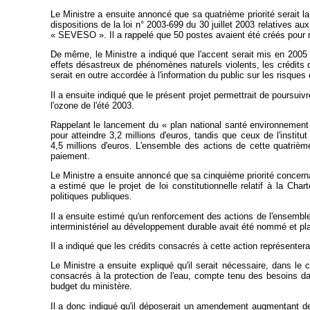
Le Ministre a ensuite annoncé que sa quatrième priorité serait la p
dispositions de la loi n° 2003-699 du 30 juillet 2003 relatives 
« SEVESO ». Il a rappelé que 50 postes avaient été créés pour re
De même, le Ministre a indiqué que l'accent serait mis en 2005 
effets désastreux de phénomènes naturels violents, les crédits d
serait en outre accordée à l'information du public sur les risques
Il a ensuite indiqué que le présent projet permettrait de poursuiv
l'ozone de l'été 2003.
Rappelant le lancement du « plan national santé environnement 
pour atteindre 3,2 millions d'euros, tandis que ceux de l'instit
4,5 millions d'euros. L'ensemble des actions de cette quatrièm
paiement.
Le Ministre a ensuite annoncé que sa cinquième priorité concernai
a estimé que le projet de loi constitutionnelle relatif à la C
politiques publiques.
Il a ensuite estimé qu'un renforcement des actions de l'ensemble
interministériel au développement durable avait été nommé et pla
Il a indiqué que les crédits consacrés à cette action représentera
Le Ministre a ensuite expliqué qu'il serait nécessaire, dans le
consacrés à la protection de l'eau, compte tenu des besoins da
budget du ministère.
Il a donc indiqué qu'il déposerait un amendement augmentant de 5