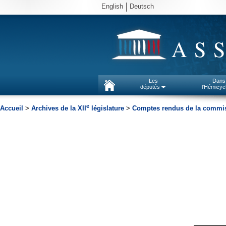
English
Deutsch
AS
Les
Dans
députés
l'Hémicyc
e
Accueil
>
Archives de la XII
législature
>
Comptes rendus de la commissi