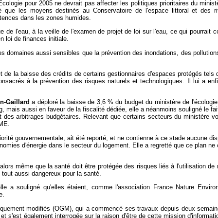
cologie pour 2005 ne devrait pas affecter les politiques prioritaires du minis
 que les moyens destinés au Conservatoire de l'espace littoral et des riv
étences dans les zones humides.
ue de l'eau, à la veille de l'examen de projet de loi sur l'eau, ce qui pourrai
loi de finances initiale.
des domaines aussi sensibles que la prévention des inondations, des pollutions 
de la baisse des crédits de certains gestionnaires d'espaces protégés tels qu
consacrés à la prévention des risques naturels et technologiques. Il lui a e
n-Gaillard
a déploré la baisse de 3,6 % du budget du ministère de l'écologi
 mais aussi en faveur de la fiscalité dédiée, elle a néanmoins souligné le fa
 des arbitrages budgétaires. Relevant que certains secteurs du ministère voy
EME.
riorité gouvernementale, ait été reporté, et ne contienne à ce stade aucune di
économies d'énergie dans le secteur du logement. Elle a regretté que ce plan
alors même que la santé doit être protégée des risques liés à l'utilisation de
 tout aussi dangereux pour la santé.
lle a souligné qu'elles étaient, comme l'association France Nature Environ
e.
tiquement modifiés (OGM), qui a commencé ses travaux depuis deux semaines, 
t et s'est également interrogée sur la raison d'être de cette mission d'informati