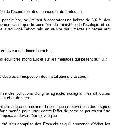
re de l'économie, des finances et de l'industrie.
ne pessimiste, se limitant à constater une baisse de 3,6 % des
nement ainsi que le périmètre du ministère de l'écologie et du
e a souligné l'effort mis en
œuvre pour mettre un terme aux
 en faveur des biocarburants ;
 des équilibres mondiaux et sur les menaces qui pèsent sur lui ;
e dévolus à l'inspection des installations classées ;
se des pollutions d'origine agricole, soulignant les difficultés
z à effet de serre.
t climatique et améliorer la politique de prévention des risques
forts menés pour lutter contre l'effet de serre ne pourraient être
t équitable
devant être privilégiée.
 été bien comprise des Français et qu'il convenait d'éviter les