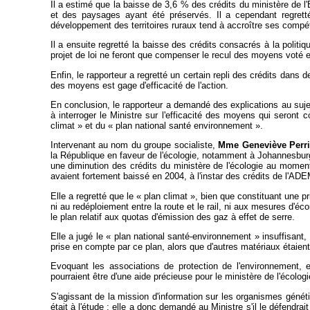
Il a estimé que la baisse de 3,6 % des crédits du ministère de l'E
et des paysages ayant été préservés. Il a cependant regretté
développement des territoires ruraux tend à accroître ses comp
Il a ensuite regretté la baisse des crédits consacrés à la politiq
projet de loi ne feront que compenser le recul des moyens voté en 
Enfin, le rapporteur a regretté un certain repli des crédits dans 
des moyens est gage d'efficacité de l'action.
En conclusion, le rapporteur a demandé des explications au sujet 
à interroger le Ministre sur l'efficacité des moyens qui seront 
climat » et du « plan national santé environnement ».
Intervenant au nom du groupe socialiste,
Mme Geneviève Perri
la République en faveur de l'écologie, notamment à Johannesburg,
une diminution des crédits du ministère de l'écologie au moment
avaient fortement baissé en 2004, à l'instar des crédits de l'AD
Elle a regretté que le « plan climat », bien que constituant une p
ni au redéploiement entre la route et le rail, ni aux mesures d'
le plan relatif aux quotas d'émission des gaz à effet de serre.
Elle a jugé le « plan national santé-environnement » insuffisant, 
prise en compte par ce plan, alors que d'autres matériaux étaient
Evoquant les associations de protection de l'environnement, e
pourraient être d'une aide précieuse pour le ministère de l'écologi
S'agissant de la mission d'information sur les organismes géné
était à l'étude ; elle a donc demandé au Ministre s'il le défendrai