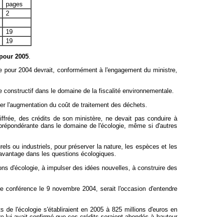
pages
2
19
19
 pour 2005
.
tive pour 2004 devrait, conformément à l'engagement du ministre,
gue constructif dans le domaine de la fiscalité environnementale.
ser l'augmentation du coût de traitement des déchets.
iffrée, des crédits de son ministère, ne devait pas conduire à
it prépondérante dans le domaine de l'écologie, même si d'autres
els ou industriels, pour préserver la nature, les espèces et les
r davantage dans les questions écologiques.
ons d'écologie, à impulser des idées nouvelles, à construire des
re conférence le 9 novembre 2004, serait l'occasion d'entendre
 de l'écologie s'établiraient en 2005 à 825 millions d'euros en
e lui avait confirmé que ces crédits seraient abondés à hauteur