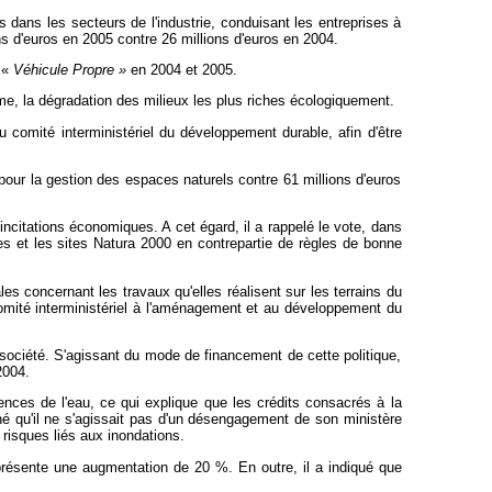
 dans les secteurs de l'industrie, conduisant les entreprises à
s d'euros en 2005 contre 26 millions d'euros en 2004.
 «
Véhicule Propre »
en 2004 et 2005.
erme, la dégradation des milieux les plus riches écologiquement.
u comité interministériel du développement durable, afin d'être
 pour la gestion des espaces naturels contre 61 millions d'euros
ncitations économiques. A cet égard, il a rappelé le vote, dans
des et les sites Natura 2000 en contrepartie de règles de bonne
es concernant les travaux qu'elles réalisent sur les terrains du
 comité interministériel à l'aménagement et au développement du
e société. S'agissant du mode de financement de cette politique,
2004.
ences de l'eau, ce qui explique que les crédits consacrés à la
gné qu'il ne s'agissait pas d'un désengagement de son ministère
 risques liés aux inondations.
présente une augmentation de 20 %. En outre, il a indiqué que