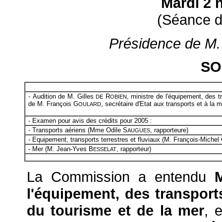
Mardi 2 
(Séance d
Présidence de M. P
SO
- Audition de M. Gilles
R
, ministre de l'équipement, des t
DE
OBIEN
de M. François G
, secrétaire d'Etat aux transports et à la m
OULARD
- Examen pour avis des crédits pour 2005 :
- Transports aériens (Mme Odile S
, rapporteure)
AUGUES
- Equipement, transports terrestres et fluviaux (M. François-Michel
- Mer (M. Jean-Yves B
, rapporteur)
ESSELAT
La Commission a entendu
M
l'équipement, des transport
du tourisme et de la mer
, e