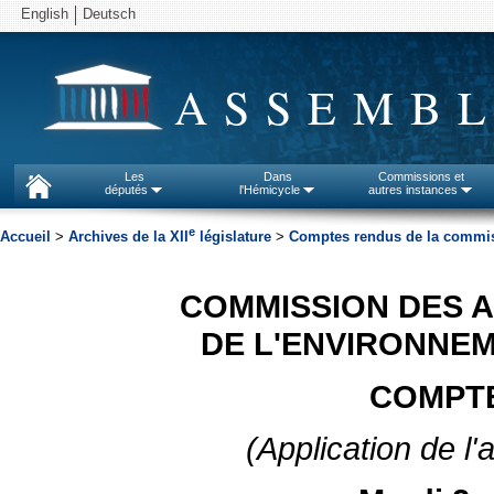
English
Deutsch
ASSEMBL
Les
Dans
Commissions et
députés
l'Hémicycle
autres instances
e
Accueil
>
Archives de la XII
législature
>
Comptes rendus de la commissi
COMMISSION DES 
DE L'ENVIRONNEM
COMPTE
(Application de l'