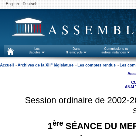
English
Deutsch
ASSEMBL
Les
Dans
Commissions et
députés
l'Hémicycle
autres instances
e
Accueil
Archives de la XII
législature
Les comptes rendus
Les comp
>
>
>
Asse
C
ANAL
Session ordinaire de 2002-2
ère
1
SÉANCE DU MER