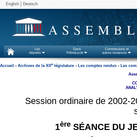
English
Deutsch
ASSEMBL
Les
Dans
Commissions et
députés
l'Hémicycle
autres instances
e
Accueil
Archives de la XII
législature
Les comptes rendus
Les comp
>
>
>
Asse
C
ANAL
Session ordinaire de 2002-2
ère
1
SÉANCE DU JE