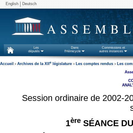
English
Deutsch
ASSEMBL
Les
Dans
Commissions et
députés
l'Hémicycle
autres instances
e
Accueil
Archives de la XII
législature
Les comptes rendus
Les comp
>
>
>
Asse
C
ANAL
Session ordinaire de 2002-2
ère
1
SÉANCE DU 