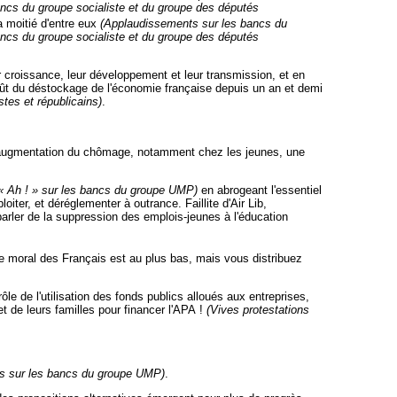
ncs du groupe socialiste et du groupe des députés
a moitié d'entre eux
(Applaudissements sur les bancs du
ncs du groupe socialiste et du groupe des députés
r croissance, leur développement et leur transmission, et en
 coût du déstockage de l'économie française depuis un an et demi
es et républicains)
.
lle augmentation du chômage, notamment chez les jeunes, une
« Ah ! » sur les
bancs du groupe UMP)
en abrogeant l'essentiel
oiter, et déréglementer à outrance. Faillite d'Air Lib,
arler de la suppression des emplois-jeunes à l'éducation
le moral des Français est au plus bas, mais vous distribuez
le de l'utilisation des fonds publics alloués aux entreprises,
 de leurs familles pour financer l'APA !
(Vives protestations
s sur les bancs du groupe UMP)
.