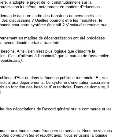
e, a adopté le projet de loi constitutionnelle sur la
écentralisation lui-même, notamment en matière d'éducation.
et demandé dans ce cadre des transferts de personnels. Le
t des discussions ? Quelles pourront être les modalités, le
 chance pour notre système éducatif ?
(Applaudissements sur
uvernement en matière de décentralisation ont été précédées
s avons décidé certains transferts.
esoins. Ainsi, rien n'est plus logique que d'inscrire la
es. C'est d'ailleurs à l'unanimité que le bureau de l'assemblée
républicains)
.
ublique d'Etat ou dans la fonction publique territoriale. Et, sur
médical aux départements. Le système d'orientation aussi sera
ais en fonction des besoins d'un territoire. Dans ce domaine, il
)
re des négociations de l'accord général sur le commerce et les
arantir aux fournisseurs étrangers de services. Nous ne voulons
putés communistes et républicains)
Nous refusons la logique