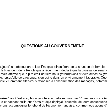
QUESTIONS AU GOUVERNEMENT
ourd'hui préoccupante. Les Français s'inquiètent de la situation de l'emploi
 le Président de la République a récemment déclaré que la croissance serait de 
vez affirmé que le pire était derrière nous
(Interruptions sur les bancs du g
sance, lorsqu'elle sera revenue, s'enracine dans un environnement favorable. Qu
ossible ? Comment allez-vous favoriser la consommation des ménages, notamm
'industrie
-
C'est vrai, la conjoncture actuelle est morose
(Protestations sur l
us et sachant qu'ils ont d'ores et déjà déployé l'essentiel de leurs conséque
vrons accompagner le rebond de l'économie française, comme nous avons d'ai