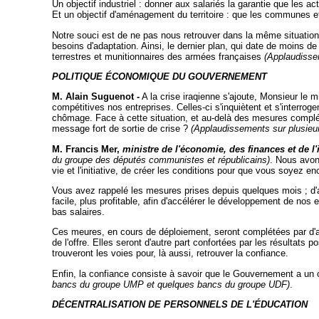
Un objectif industriel : donner aux salariés la garantie que les ac
Et un objectif d'aménagement du territoire : que les communes et
Notre souci est de ne pas nous retrouver dans la même situation
besoins d'adaptation. Ainsi, le dernier plan, qui date de moins d
terrestres et munitionnaires des armées françaises
(Applaudisse
POLITIQUE ÉCONOMIQUE DU GOUVERNEMENT
M. Alain Suguenot -
A la crise iraqienne s'ajoute, Monsieur le 
compétitives nos entreprises. Celles-ci s'inquiètent et s'interrog
chômage. Face à cette situation, et au-delà des mesures compléme
message fort de sortie de crise ?
(Applaudissements sur plusie
M. Francis Mer,
ministre de l'économie, des finances
et de l
du groupe des députés communistes et républicains)
. Nous avons
vie et l'initiative, de créer les conditions pour que vous soyez 
Vous avez rappelé les mesures prises depuis quelques mois ; d'aut
facile, plus profitable, afin d'accélérer le développement de nos 
bas salaires.
Ces meures, en cours de déploiement, seront complétées par d'au
de l'offre. Elles seront d'autre part confortées par les résultats 
trouveront les voies pour, là aussi, retrouver la confiance.
Enfin, la confiance consiste à savoir que le Gouvernement a un c
bancs du groupe UMP et quelques bancs du groupe UDF)
.
DÉCENTRALISATION DE PERSONNELS DE L'ÉDUCATION