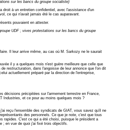
ations sur les bancs du groupe socialiste)
a droit à un entretien confidentiel, avec l'assistance d'un
ol, ce qui n'avait jamais été le cas auparavant.
résents pouvaient en attester.
roupe UDF ; vives protestations sur les bancs du groupe
 faire. Il leur arrive même, au cas où M. Sarkozy ne le saurait
uvée il y a quelques mois n'est guère meilleure que celle que
 de restructuration, dans l'angoisse de leur annonce que l'on dit
lui actuellement préparé par la direction de l'entreprise,
des décisions précipitées sur l'armement terrestre en France,
IAT Industries, et ce pour au moins quelques mois ?
'ai reçu l'ensemble des syndicats de GIAT, vous savez qu'il ne
 représentants des personnels. Ce que je note, c'est que tous
 rapides. C'est ce qui a été choisi, puisque le président a
 en vue de quoi j'ai fixé trois objectifs.