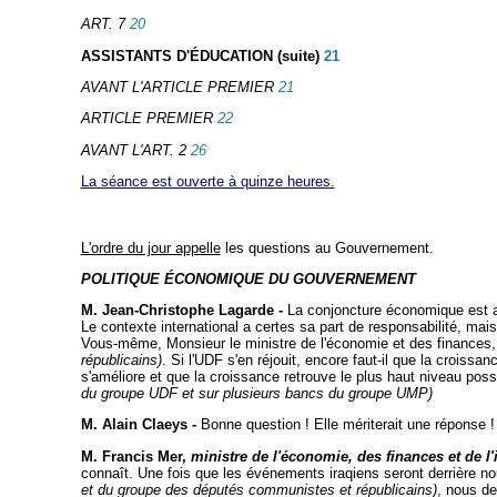
ART. 7
20
ASSISTANTS D'ÉDUCATION (suite)
21
AVANT L'ARTICLE PREMIER
21
ARTICLE PREMIER
22
AVANT L'ART. 2
26
La séance est ouverte à quinze heures.
L'ordre du jour appelle
les questions au Gouvernement.
POLITIQUE ÉCONOMIQUE DU GOUVERNEMENT
M. Jean-Christophe Lagarde -
La conjoncture économique est auj
Le contexte international a certes sa part de responsabilité, mais
Vous-même, Monsieur le ministre de l'économie et des finances, a
républicains)
. Si l'UDF s'en réjouit, encore faut-il que la crois
s'améliore et que la croissance retrouve le plus haut niveau p
du groupe UDF et sur plusieurs bancs du groupe UMP)
M. Alain Claeys -
Bonne question ! Elle mériterait une réponse !
M. Francis Mer,
ministre de l'économie, des finances
et de l
connaît. Une fois que les événements iraqiens seront derrière no
et du groupe des députés communistes et républicains)
, nous de