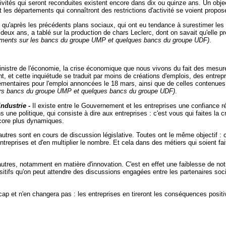
tivités qui seront reconduites existent encore dans dix ou quinze ans. Un object
 les départements qui connaîtront des restrictions d'activité se voient prop
 qu'après les précédents plans sociaux, qui ont eu tendance à surestimer les 
e deux ans, a tablé sur la production de chars Leclerc, dont on savait qu'elle 
ments sur les bancs du groupe UMP
et quelques bancs du groupe UDF)
.
ministre de l'économie, la crise économique que nous vivons du fait des mesu
ent, et cette inquiétude se traduit par moins de créations d'emplois, des entr
ntaires pour l'emploi annoncées le 18 mars, ainsi que de celles contenues da
urs bancs du groupe UMP et quelques bancs du groupe UDF)
.
'industrie
-
Il existe entre le Gouvernement et les entreprises une confiance 
 une politique, qui consiste à dire aux entreprises : c'est vous qui faites la cr
encore plus dynamiques.
res sont en cours de discussion législative. Toutes ont le même objectif : cré
entreprises et d'en multiplier le nombre. Et cela dans des métiers qui soient fa
tres, notamment en matière d'innovation. C'est en effet une faiblesse de no
positifs qu'on peut attendre des discussions engagées entre les partenaires soci
ap et n'en changera pas : les entreprises en tireront les conséquences positiv