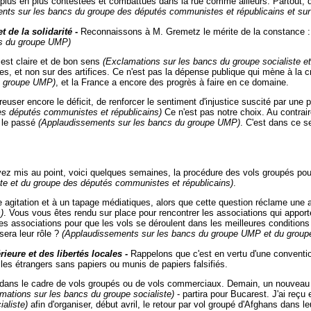
 plus en plus contestées et combattues dans la rue comme ailleurs. Partout, d
nts sur les bancs du groupe des députés communistes et républicains et sur 
t de la solidarité
-
Reconnaissons à M. Gremetz le mérite de la constance : il
cs du groupe UMP)
 est claire et de bon sens
(Exclamations sur les bancs du groupe socialiste e
ses, et non sur des artifices. Ce n'est pas la dépense publique qui mène à la 
u groupe UMP)
, et la France a encore des progrès à faire en ce domaine.
er encore le déficit, de renforcer le sentiment d'injustice suscité par une poli
des députés communistes et républicains)
Ce n'est pas notre choix. Au contrair
r le passé
(Applaudissements sur les bancs du groupe UMP)
. C'est dans ce s
avez mis au point, voici quelques semaines, la procédure des vols groupés pour 
iste et du groupe des députés communistes et républicains)
.
e agitation et à un tapage médiatiques, alors que cette question réclame une
)
. Vous vous êtes rendu sur place pour rencontrer les associations qui appor
s associations pour que les vols se déroulent dans les meilleures conditions
sera leur rôle ?
(Applaudissements sur les bancs du groupe UMP et du group
érieure et des libertés locales
-
Rappelons que c'est en vertu d'une conventio
les étrangers sans papiers ou munis de papiers falsifiés.
 dans le cadre de vols groupés ou de vols commerciaux. Demain, un nouveau v
mations sur les bancs du groupe socialiste)
- partira pour Bucarest. J'ai reçu
aliste)
afin d'organiser, début avril, le retour par vol groupé d'Afghans dans l