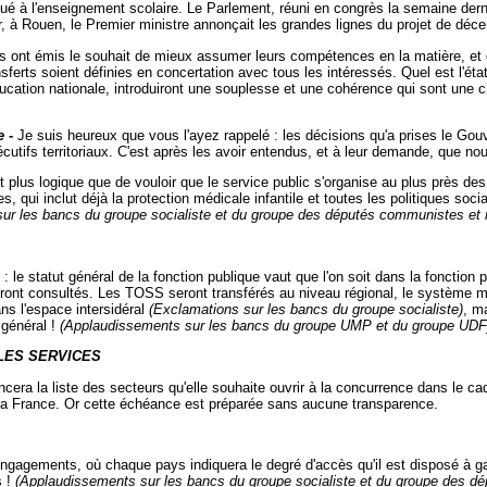
é à l'enseignement scolaire. Le Parlement, réuni en congrès la semaine dernièr
rier, à Rouen, le Premier ministre annonçait les grandes lignes du projet de d
riales ont émis le souhait de mieux assumer leurs compétences en la matière, 
ferts soient définies en concertation avec tous les intéressés. Quel est l'éta
'éducation nationale, introduiront une souplesse et une cohérence qui sont une
e
-
Je suis heureux que vous l'ayez rappelé : les décisions qu'a prises le Go
utifs territoriaux. C'est après les avoir entendus, et à leur demande, que nou
 plus logique que de vouloir que le service public s'organise au plus près des b
ui inclut déjà la protection médicale infantile et toutes les politiques social
 sur les bancs du groupe socialiste et du groupe des députés communistes et 
: le statut général de la fonction publique vaut que l'on soit dans la fonction p
seront consultés. Les TOSS seront transférés au niveau régional, le système 
ns l'espace intersidéral
(Exclamations sur les bancs du groupe socialiste)
, m
 général !
(Applaudissements sur les bancs du groupe UMP et du groupe UDF
LES SERVICES
a la liste des secteurs qu'elle souhaite ouvrir à la concurrence dans le cad
 la France. Or cette échéance est préparée sans aucune transparence.
engagements, où chaque pays indiquera le degré d'accès qu'il est disposé à g
s !
(Applaudissements sur les bancs du groupe socialiste et du groupe des dé