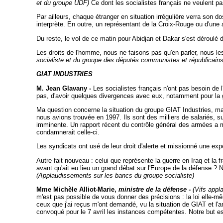
et du groupe UDF)
Ce dont les socialistes français ne veulent pas
Par ailleurs, chaque étranger en situation irrégulière verra son 
interprète. En outre, un représentant de la Croix-Rouge ou d'une
Du reste, le vol de ce matin pour Abidjan et Dakar s'est déroulé 
Les droits de l'homme, nous ne faisons pas qu'en parler, nous l
socialiste et du groupe des députés communistes et républicains
GIAT INDUSTRIES
M. Jean Glavany -
Les socialistes français n'ont pas besoin de l'
pas, d'avoir quelques divergences avec eux, notamment pour la 
Ma question concerne la situation du groupe GIAT Industries, ma
nous avions trouvée en 1997. Ils sont des milliers de salariés, su
imminente. Un rapport récent du contrôle général des armées a mont
condamnerait celle-ci.
Les syndicats ont usé de leur droit d'alerte et missionné une expe
Autre fait nouveau : celui que représente la guerre en Iraq et la 
avant qu'ait eu lieu un grand débat sur l'Europe de la défense ?
(Applaudissements sur les bancs du groupe socialiste)
Mme Michèle Alliot-Marie,
ministre de la défense
-
(Vifs app
m'est pas possible de vous donner des précisions : la loi elle-m
ceux que j'ai reçus m'ont demandé, vu la situation de GIAT et l'a
convoqué pour le 7 avril les instances compétentes. Notre but est d