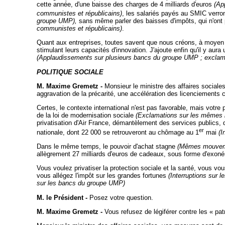
cette année, d'une baisse des charges de 4 milliards d'euros
(Ap
communistes et républicains)
, les salariés payés au SMIC verron
groupe UMP),
sans même parler des baisses d'impôts, qui n'ont
communistes et républicains)
.
Quant aux entreprises, toutes savent que nous créons, à moyen te
stimulant leurs capacités d'innovation. J'ajoute enfin qu'il y au
(Applaudissements sur plusieurs bancs du groupe UMP ; exclamat
POLITIQUE SOCIALE
M. Maxime Gremetz -
Monsieur le ministre des affaires sociale
aggravation de
la précarité, une accélération des licenciements co
Certes, le contexte international n'est pas favorable, mais votr
de la loi de modernisation sociale
(Exclamations sur les mêmes 
privatisation d'Air France, démantèlement des services publics,
er
nationale, dont 22 000 se retrouveront au chômage au 1
mai
(I
Dans le même temps, le pouvoir d'achat stagne
(Mêmes mouve
allègrement 27 milliards d'euros de cadeaux, sous forme d'exonéra
Vous voulez privatiser la protection sociale et la santé, vous vou
vous allégez l'impôt sur les grandes fortunes
(Interruptions sur 
sur les bancs du groupe UMP)
M. le Président -
Posez votre question.
M. Maxime Gremetz -
Vous refusez de légiférer contre les « pat