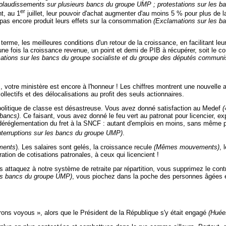
plaudissements sur plusieurs bancs du groupe UMP ; protestations sur les ba
er
t, au 1
juillet, leur pouvoir d'achat augmenter d'au moins 5 % pour plus de l
 pas encore produit leurs effets sur la consommation
(Exclamations sur les ba
rme, les meilleures conditions d'un retour de la croissance, en facilitant leu
ra une fois la croissance revenue, un point et demi de PIB à récupérer, soit le
ions sur les bancs du groupe socialiste et du groupe des députés communist
s, votre ministère est encore à l'honneur ! Les chiffres montrent une nouve
llectifs et des délocalisations au profit des seuls actionnaires.
e politique de classe est désastreuse. Vous avez donné satisfaction au Medef
(
bancs)
. Ce faisant, vous avez donné le feu vert au patronat pour licencier, expl
 déréglementation du fret à la SNCF : autant d'emplois en moins, sans même p
nterruptions sur les bancs du groupe UMP)
.
ments
). Les salaires sont gelés, la croissance recule
(Mêmes mouvements)
, 
tion de cotisations patronales, à ceux qui licencient !
s attaquez à notre système de retraite par répartition, vous supprimez le contrô
les bancs du groupe UMP)
, vous piochez dans la poche des personnes âgées et
rons voyous », alors que le Président de la République s'y était engagé
(Huée