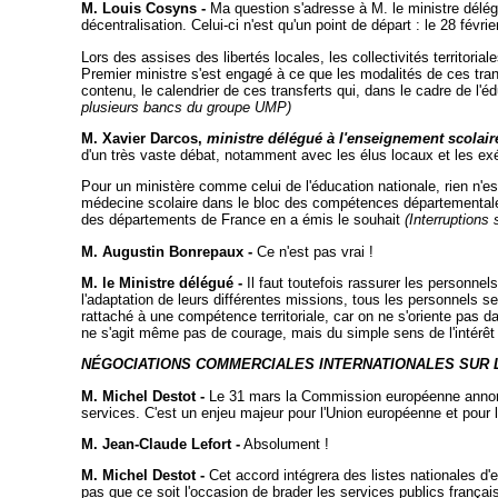
M. Louis Cosyns -
Ma question s'adresse à M. le ministre délégu
décentralisation. Celui-ci n'est qu'un point de départ : le 28 fév
Lors des assises des libertés locales, les collectivités territo
Premier ministre s'est engagé à ce que les modalités de ces trans
contenu, le calendrier de ces transferts qui, dans le cadre de l
plusieurs bancs du groupe UMP)
M. Xavier Darcos,
ministre délégué à l'enseignement scolair
d'un très vaste débat, notamment avec les élus locaux et les exéc
Pour un ministère comme celui de l'éducation nationale, rien n'est
médecine scolaire dans le bloc des compétences départementales, q
des départements de France en a émis le souhait
(Interruptions
M. Augustin Bonrepaux -
Ce n'est pas vrai !
M. le Ministre délégué -
Il faut toutefois rassurer les personnels 
l'adaptation de leurs différentes missions, tous les personnels 
rattaché à une compétence territoriale, car on ne s'oriente pas da
ne s'agit même pas de courage, mais du simple sens de l'intérêt
NÉGOCIATIONS COMMERCIALES INTERNATIONALES SUR 
M. Michel Destot -
Le 31 mars la Commission européenne annoncer
services. C'est un enjeu majeur pour l'Union européenne et pour
M. Jean-Claude Lefort -
Absolument !
M. Michel Destot -
Cet accord intégrera des listes nationales d'
pas que ce soit l'occasion de brader les services publics françai