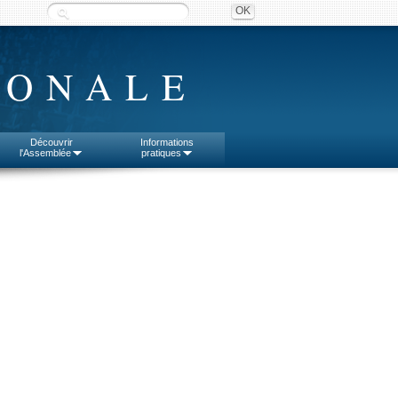
IONALE
Découvrir
Informations
l'Assemblée
pratiques