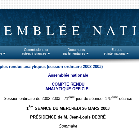
SEMBLÉE NAT
Commissions et
Documents
Europe
le
autres instances
parlementaires
et international
tes rendus analytiques (session ordinaire 2002-2003)
Assemblée nationale
COMPTE RENDU
ANALYTIQUE OFFICIEL
ème
ème
Session ordinaire de 2002-2003 - 71
jour de séance, 175
séance
ère
1
SÉANCE DU MERCREDI 26 MARS 2003
PRÉSIDENCE de M. Jean-Louis DEBRÉ
Sommaire