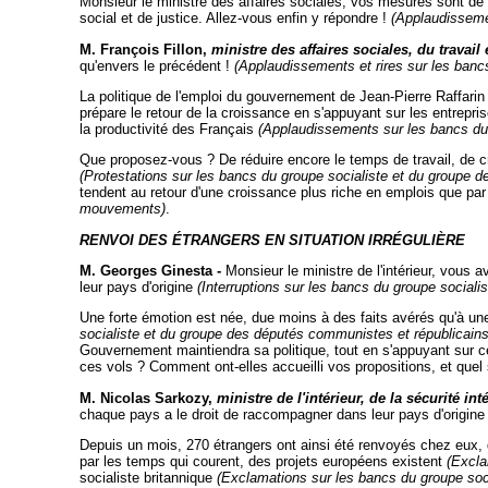
Monsieur le ministre des affaires sociales, vos mesures sont de
social et de justice. Allez-vous enfin y répondre !
(Applaudisseme
M. François Fillon,
ministre des affaires sociales, du travail e
qu'envers le précédent !
(Applaudissements et rires sur les ban
La politique de l'emploi du gouvernement de Jean-Pierre Raffarin
prépare le retour de la croissance en s'appuyant sur les entrepri
la productivité des Français
(Applaudissements sur les bancs d
Que proposez-vous ? De réduire encore le temps de travail, de creus
(Protestations sur les bancs du groupe socialiste et du groupe 
tendent au retour d'une croissance plus riche en emplois que pa
mouvements)
.
RENVOI DES ÉTRANGERS EN SITUATION IRRÉGULIÈRE
M. Georges Ginesta -
Monsieur le ministre de l'intérieur, vous 
leur pays d'origine
(Interruptions sur les bancs du groupe social
Une forte émotion est née, due moins à des faits avérés qu'à un
socialiste et du groupe des députés communistes et républicains
Gouvernement maintiendra sa politique, tout en s'appuyant sur ce
ces vols ? Comment ont-elles accueilli vos propositions, et quel 
M. Nicolas Sarkozy,
ministre de l'intérieur, de la sécurité int
chaque pays a le droit de raccompagner dans leur pays d'origine 
Depuis un mois, 270 étrangers ont ainsi été renvoyés chez eux,
par les temps qui courent, des projets européens existent
(Excla
socialiste britannique
(Exclamations sur les bancs du groupe soci