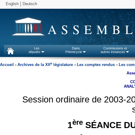
English
Deutsch
ASSEMBL
Les
Dans
Commissions et
députés
l'Hémicycle
autres instances
e
Accueil
Archives de la XII
législature
Les comptes rendus
Les comp
>
>
>
Asse
C
ANAL
Session ordinaire de 2003-2
ère
1
SÉANCE DU