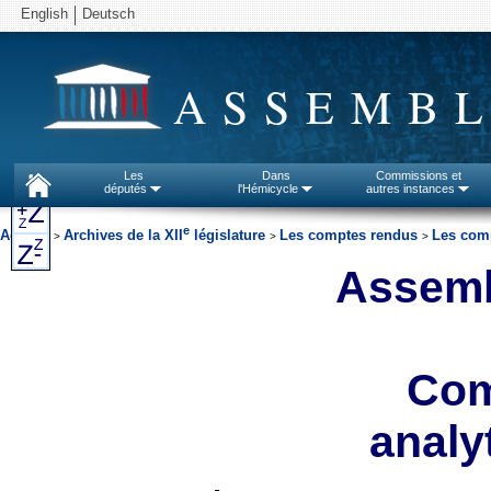
English
Deutsch
ASSEMBL
Les
Dans
Commissions et
députés
l'Hémicycle
autres instances
e
Accueil
Archives de la XII
législature
Les comptes rendus
Les comp
>
>
>
Assemb
Com
analyt