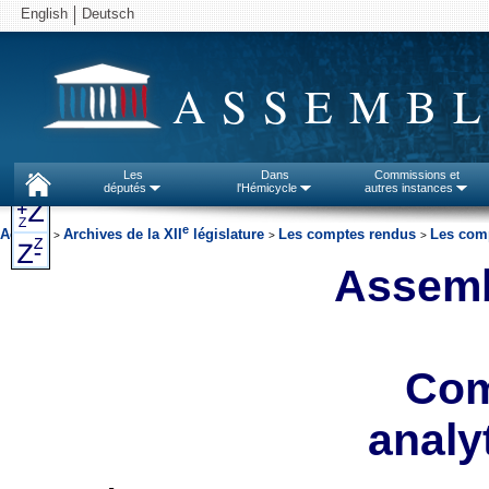
English
Deutsch
ASSEMBL
Les
Dans
Commissions et
députés
l'Hémicycle
autres instances
e
Accueil
Archives de la XII
législature
Les comptes rendus
Les comp
>
>
>
Assemb
Com
analyt