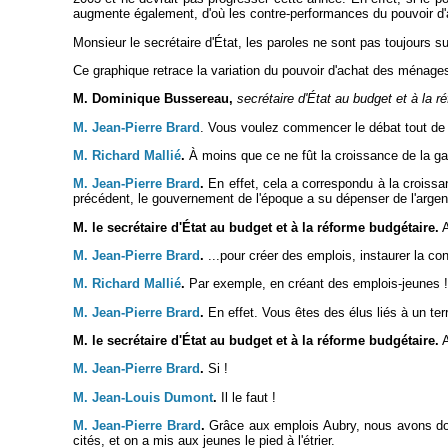
augmente également, d'où les contre-performances du pouvoir d'
Monsieur le secrétaire d'État, les paroles ne sont pas toujours su
Ce graphique retrace la variation du pouvoir d'achat des ménages
M. Dominique Bussereau,
secrétaire d'État au budget et à la r
M. Jean-Pierre Brard
. Vous voulez commencer le débat tout de s
M. Richard Mallié
.
À moins que ce ne fût la croissance de la g
M. Jean-Pierre Brard
.
En effet, cela a correspondu à la croissa
précédent, le gouvernement de l'époque a su dépenser de l'argent
M. le secrétaire d'État au budget et à la réforme budgétaire.
A
M. Jean-Pierre Brard
.
...pour créer des emplois, instaurer la co
M. Richard Mallié
.
Par exemple, en créant des emplois-jeunes !
M. Jean-Pierre Brard
.
En effet. Vous êtes des élus liés à un terr
M. le secrétaire d'État au budget et à la réforme budgétaire.
A
M. Jean-Pierre Brard
.
Si !
M. Jean-Louis Dumont
.
Il le faut !
M. Jean-Pierre Brard
.
Grâce aux emplois Aubry, nous avons donn
cités, et on a mis aux jeunes le pied à l'étrier.