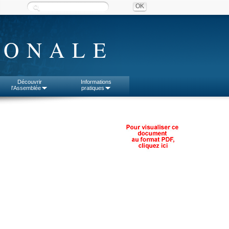
IONALE
Découvrir
Informations
l'Assemblée
pratiques