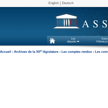
English
Deutsch
AS
Les
Dans
députés
l'Hémicyc
e
Accueil
Archives de la XII
législature
Les comptes rendus
Les comp
>
>
>