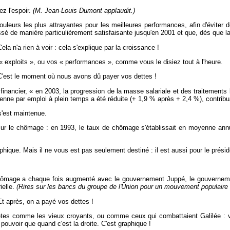
z l'espoir.
(M. Jean-Louis Dumont applaudit.)
leurs les plus attrayantes pour les meilleures performances, afin d'éviter de
é de manière particulièrement satisfaisante jusqu'en 2001 et que, dès que la 
ela n'a rien à voir : cela s'explique par la croissance !
« exploits », ou vos « performances », comme vous le disiez tout à l'heure.
'est le moment où nous avons dû payer vos dettes !
nancier, « en 2003, la progression de la masse salariale et des traitements b
enne par emploi à plein temps a été réduite (+ 1,9 % après + 2,4 %), contribu
s'est maintenue.
t sur le chômage : en 1993, le taux de chômage s'établissait en moyenne an
aphique. Mais il ne vous est pas seulement destiné : il est aussi pour le prés
ômage a chaque fois augmenté avec le gouvernement Juppé, le gouvernement
ielle.
(Rires sur les bancs du groupe de l'Union pour un mouvement populaire 
t après, on a payé vos dettes !
êtes comme les vieux croyants, ou comme ceux qui combattaient Galilée : v
ouvoir que quand c'est la droite. C'est graphique !