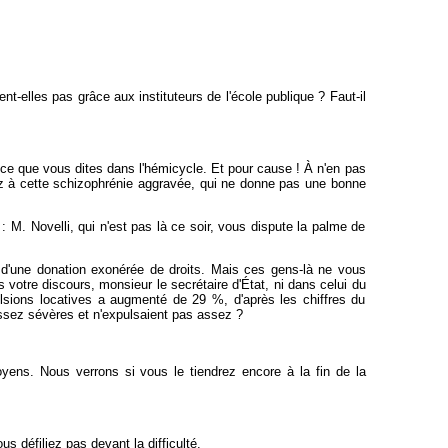
nt-elles pas grâce aux instituteurs de l'école publique ? Faut-il
e ce que vous dites dans l'hémicycle. Et pour cause ! À n'en pas
z à cette schizophrénie aggravée, qui ne donne pas une bonne
: M. Novelli, qui n'est pas là ce soir, vous dispute la palme de
r d'une donation exonérée de droits. Mais ces gens-là ne vous
votre discours, monsieur le secrétaire d'État, ni dans celui du
ulsions locatives a augmenté de 29 %, d'après les chiffres du
 assez sévères et n'expulsaient pas assez ?
yens. Nous verrons si vous le tiendrez encore à la fin de la
 défiliez pas devant la difficulté.