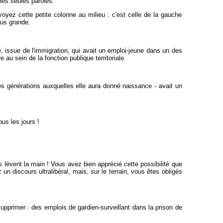
les seules paroles.
oyez cette petite colonne au milieu : c'est celle de la gauche
lus grande.
, issue de l'immigration, qui avait un emploi-jeune dans un des
 au sein de la fonction publique territoriale.
s générations auxquelles elle aura donné naissance - avait un
us les jours !
s lèvent la main ! Vous avez bien apprécié cette possibilité que
n discours ultralibéral, mais, sur le terrain, vous êtes obligés
 supprimer : des emplois de gardien-surveillant dans la prison de