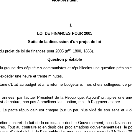
vice-président
1
LOI DE FINANCES POUR 2005
Suite de la discussion d'un projet de loi
os
 du projet de loi de finances pour 2005 (n
1800, 1863).
Question préalable
u groupe
des député-e-s communistes et républicains une question préalable, d
 excéder une heure et trente minutes.
aire d'État au budget et à la réforme budgétaire, mes chers collègues, ce proj
urs années, par l'actuel Président de la République. Aujourd'hui, après une am
st de nature, non pas à améliorer la situation, mais à l'aggraver encore.
. Le pacte républicain est chaque jour un peu plus vidé de son sens et « d
ice concret du fait de la croissance dont le Gouvernement, nous l'avons ent
aires. Tout au contraire et en dépit des proclamations gouvernementales, le 
 pouvoir d'achat global de l'ensemble des ménages a progressé de 0,5 % en 2