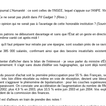
journal
L'Humanité
: ce sont celles de l'INSEE, lequel s'appuie sur l'ANPE. N'
e ne serait pas plutôt dans
Pif Gadget
?
(Rires.
)
pinion qui ne serait pas à l'avantage de cette honorable institution ?
(Sourir
s patrons ne déboursent davantage et sans que l'État ait un geste en directio
s même vanté cet après-midi !
u'il faut préparer leur retraite par une épargne, sont soudain priés de se ra
 par 385 000 salariés, confirmant ainsi que des besoins insatisfaits exist
ur tenter d'afficher dans le bilan de l'intéressé - je veux parler du ministre d
nement. Il s'agit sans doute d'édifier ses hagiographes, qui sont déjà nombre
 du pouvoir d'achat soit la première préoccupation pour 55 % des Français, 
, très loin d'être résorbée ou même en voie de résorption, devient une bles
t s'aggraver le phénomène de bipolarisation : pour les couches supérieures,
sparaissent. On constate une accélération de l'augmentation du nombre de RMI
002, plus 4,9 % en 2003, plus 10,5 % entre juin 2003 et juin 2004. Vos explo
sident de la commission des finances.
l est d'ailleurs en train de prendre des notes !