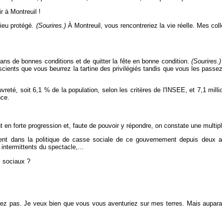
r à Montreuil !
lieu protégé.
(Sourires.)
À Montreuil, vous rencontreriez la vie réelle. Mes col
dans de bonnes conditions et de quitter la fête en bonne condition.
(Sourires.)
nscients que vous beurrez la tartine des privilégiés tandis que vous les passe
reté, soit 6,1 % de la population, selon les critères de l'INSEE, et 7,1 milli
nce.
 forte progression et, faute de pouvoir y répondre, on constate une multipl
ent dans la politique de casse sociale de ce gouvernement depuis deux an
 intermittents du spectacle,...
 sociaux ?
z pas. Je veux bien que vous vous aventuriez sur mes terres. Mais auparava