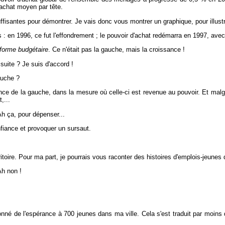
achat moyen par tête.
ffisantes pour démontrer. Je vais donc vous montrer un graphique, pour illustre
 : en 1996, ce fut l'effondrement ; le pouvoir d'achat redémarra en 1997, avec
éforme budgétaire
. Ce n'était pas la gauche, mais la croissance !
uite ? Je suis d'accord !
auche ?
nce de la gauche, dans la mesure où celle-ci est revenue au pouvoir. Et malgr
,...
h ça, pour dépenser...
nfiance et provoquer un sursaut.
itoire. Pour ma part, je pourrais vous raconter des histoires d'emplois-jeunes 
h non !
é de l'espérance à 700 jeunes dans ma ville. Cela s'est traduit par moins