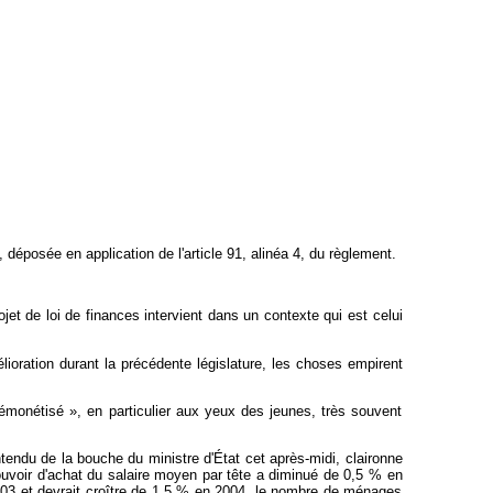
éposée en application de l'article 91, alinéa 4, du règlement.
et de loi de finances intervient dans un contexte qui est celui
élioration durant la précédente législature, les choses empirent
émonétisé », en particulier aux yeux des jeunes, très souvent
endu de la bouche du ministre d'État cet après-midi, claironne
pouvoir d'achat du salaire moyen par tête a diminué de 0,5 % en
003 et devrait croître de 1,5 % en 2004, le nombre de ménages