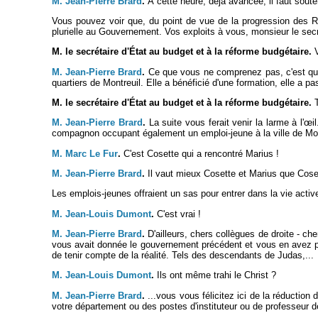
M. Jean-Pierre Brard
.
À cette heure, déjà avancée, il faut soute
Vous pouvez voir que, du point de vue de la progression des RMI
plurielle au Gouvernement. Vos exploits à vous, monsieur le secrét
M. le secrétaire d'État au budget et à la réforme budgétaire.
V
M. Jean-Pierre Brard
.
Ce que vous ne comprenez pas, c'est que n
quartiers de Montreuil. Elle a bénéficié d'une formation, elle a pas
M. le secrétaire d'État au budget et à la réforme budgétaire.
T
M. Jean-Pierre Brard
.
La suite vous ferait venir la larme à l'
œil
compagnon occupant également un emploi-jeune à la ville de Mont
M. Marc Le Fur
.
C'est Cosette qui a rencontré Marius !
M. Jean-Pierre Brard
.
Il vaut mieux Cosette et Marius que Cosett
Les emplois-jeunes offraient un sas pour entrer dans la vie activ
M. Jean-Louis Dumont
.
C'est vrai !
M. Jean-Pierre Brard
.
D'ailleurs, chers collègues de droite - ch
vous avait donnée le gouvernement précédent et vous en avez prof
de tenir compte de la réalité. Tels des descendants de Judas,...
M. Jean-Louis Dumont
.
Ils ont même trahi le Christ ?
M. Jean-Pierre Brard
.
...vous vous félicitez ici de la réduction 
votre département ou des postes d'instituteur ou de professeur d