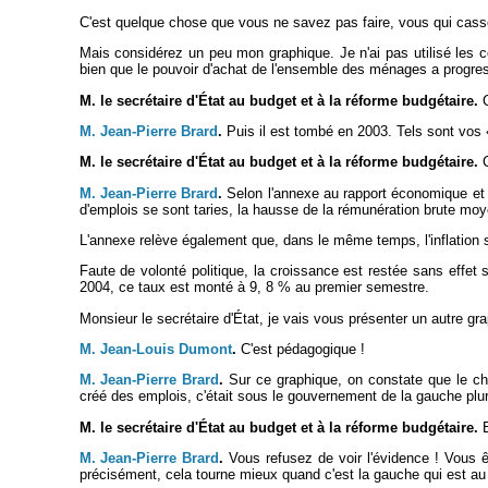
C'est quelque chose que vous ne savez pas faire, vous qui casse
Mais considérez un peu mon graphique. Je n'ai pas utilisé les cou
bien que le pouvoir d'achat de l'ensemble des ménages a progress
M. le secrétaire d'État au budget et à la réforme budgétaire.
C
M. Jean-Pierre Brard
.
Puis il est tombé en 2003. Tels sont vos 
M. le secrétaire d'État au budget et à la réforme budgétaire.
C
M. Jean-Pierre Brard
.
Selon l'annexe au rapport économique et fi
d'emplois se sont taries, la hausse de la rémunération brute moy
L'annexe relève également que, dans le même temps, l'inflation 
Faute de volonté politique, la croissance est restée sans effe
2004, ce taux est monté à 9, 8 % au premier semestre.
Monsieur le secrétaire d'État, je vais vous présenter un autre gr
M. Jean-Louis Dumont
.
C'est pédagogique !
M. Jean-Pierre Brard
.
Sur ce graphique, on constate que le ch
créé des emplois, c'était sous le gouvernement de la gauche plur
M. le secrétaire d'État au budget et à la réforme budgétaire.
E
M. Jean-Pierre Brard
.
Vous refusez de voir l'évidence ! Vous 
précisément, cela tourne mieux quand c'est la gauche qui est au p