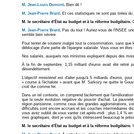
M. Jean-Louis Dumont
.
Bien dit !
M. Jean-Pierre Brard
.
Et ces statistiques ne sont pas tirées du 
M. le secrétaire d'État au budget et à la réforme budgétaire.
C
M. Jean-Pierre Brard
.
Pas du tout ! Auriez-vous de l'INSEE une o
semble bien sévère.
Pour tenter de soutenir malgré tout la consommation, sans que le
déblocage d'une partie de l'épargne salariale. Vous vous en ête
Nos salariés, auxquels nos ministres expliquent depuis des mois q
À la fin de septembre, 1,15 milliard d'euros avait été retiré
désendettement.
L'objectif ministériel est d'aller jusqu'à 5 milliards d'euros, po
« course à l'échalote » avant que M. Sarkozy ne quitte le Gouver
croit dur comme fer.
Dans un tel contexte, on comprend facilement que l'amélioration
que la seule évolution négative du pouvoir d'achat. La pauvreté
région parisienne, comme ceux des grandes agglomérations, voien
difficultés sont encore accrues et les couches intermédiaires di
vous avez oublié de vous vanter cet après-midi : plus 1,4 % en 2
mes graphiques, dont je vois qu'ils intéressent beaucoup le pré
M. le secrétaire d'État au budget et à la réforme budgétaire.
I