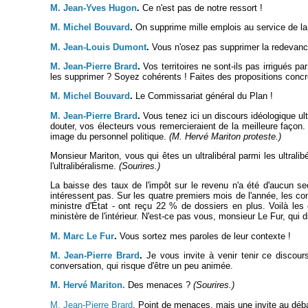
M. Jean-Yves Hugon
.
Ce n'est pas de notre ressort !
M. Michel Bouvard
.
On supprime mille emplois au service de la
M. Jean-Louis Dumont
.
Vous n'osez pas supprimer la redevanc
M. Jean-Pierre Brard
.
Vos territoires ne sont-ils pas irrigués pa
les supprimer ? Soyez cohérents ! Faites des propositions concrè
M. Michel Bouvard
.
Le Commissariat général du Plan !
M. Jean-Pierre Brard
.
Vous tenez ici un discours idéologique ult
douter, vos électeurs vous remercieraient de la meilleure fa
image du personnel politique.
(M. Hervé Mariton proteste.)
Monsieur Mariton, vous qui êtes un ultralibéral parmi les ultrali
l'ultralibéralisme.
(Sourires.)
La baisse des taux de l'impôt sur le revenu n'a été d'aucun s
intéressent pas. Sur les quatre premiers mois de l'année, les c
ministre d'État - ont reçu 22 % de dossiers en plus. Voilà les
ministère de l'intérieur. N'est-ce pas vous, monsieur Le Fur, qui
M. Marc Le Fur
.
Vous sortez mes paroles de leur contexte !
M. Jean-Pierre Brard
.
Je vous invite à venir tenir ce discour
conversation, qui risque d'être un peu animée.
M. Hervé Mariton.
Des menaces ?
(Sourires.)
M. Jean-Pierre Brard
. Point de menaces, mais une invite au débat