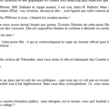
nir l'attention et des graphiques en couleur sont beaucoup plus explicites que 
stes, MM. Balladur et Juppé avaient, il est vrai, battu M. Raffarin. Mais v
aire d'État - vos victimes, devrais-je dire -, sont figurés par cette colonne p
os RMIstes à vous, c'étaient les emplois-jeunes !
ous avons donné l'espoir aux jeunes. Écoutez l'histoire de cette jeune fille
sé des concours. Elle est aujourd'hui titulaire et continue à dérouler sa carrière
rès bien !
. Cette jeune fille - à qui je communiquerai la copie du
Journal officiel
pour le
reuil...
e victime de Thénardier, dont vous tenez le rôle en fabriquant des Cosette to
e.
ers au pays par le coût de vos politiques -, que ceux qui n'y ont pas eu recour
ité tout à fait légitimement. Mais vous êtes schizophrènes. Ici, vous tenez u
du nombre d'emplois publics, sans désigner, sur le terrain, ceux qu'il faudrait
e collège ?