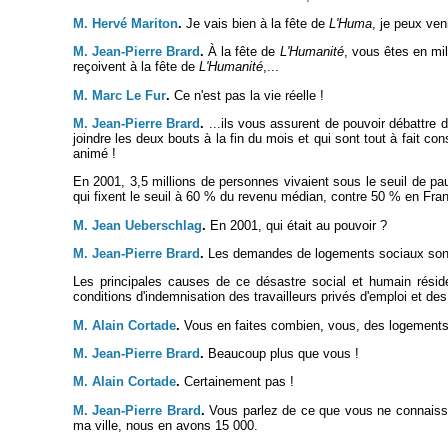
M. Hervé Mariton
.
Je vais bien à la fête de
L'Huma
, je peux veni
M. Jean-Pierre Brard
.
À la fête de
L'Humanité
, vous êtes en mi
reçoivent à la fête de
L'Humanité
,...
M. Marc Le Fur
.
Ce n'est pas la vie réelle !
M. Jean-Pierre Brard
.
...ils vous assurent de pouvoir débattre 
joindre les deux bouts à la fin du mois et qui sont tout à fait co
animé !
En 2001, 3,5 millions de personnes vivaient sous le seuil de pauv
qui fixent le seuil à 60 % du revenu médian, contre 50 % en Fra
M. Jean Ueberschlag
.
En 2001, qui était au pouvoir ?
M. Jean-Pierre Brard
.
Les demandes de logements sociaux sont en
Les principales causes de ce désastre social et humain résid
conditions d'indemnisation des travailleurs privés d'emploi et des
M. Alain Cortade
.
Vous en faites combien, vous, des logements
M. Jean-Pierre Brard
.
Beaucoup plus que vous !
M. Alain Cortade
.
Certainement pas !
M. Jean-Pierre Brard
.
Vous parlez de ce que vous ne connaisse
ma ville, nous en avons 15 000.