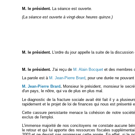
M. le président.
La séance est ouverte.
(La séance est ouverte à vingt-deux heures quinze.)
M. le président.
L'ordre du jour appelle la suite de la discussion
M. le président.
J'ai reçu de
M. Alain Bocquet
et des membres d
La parole est à
M. Jean-Pierre Brard
, pour une durée ne pouvant
M. Jean-Pierre Brard
.
Monsieur le président, monsieur le secrét
d'un pays, le nôtre, qui va de plus en plus mal.
Le diagnostic de la fracture sociale avait été fait il y a plusie
rapidement et le projet de loi de finances qui nous est présenté e
Cette cassure persistante menace la cohésion de notre société
exclus de l'emploi.
L'immense majorité de nos concitoyens ne constate aucune bénéf
le retour et qui lui apporte des ressources fiscales supplément
2003 et ne devrait pas progresser cette année. En effet, si le