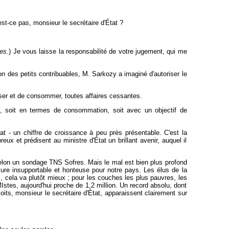
est-ce pas, monsieur le secrétaire d'État ?
es.
) Je vous laisse la responsabilité de votre jugement, qui me
n des petits contribuables, M. Sarkozy a imaginé d'autoriser le
viser et de consommer, toutes affaires cessantes.
ent, soit en termes de consommation, soit avec un objectif de
'État - un chiffre de croissance à peu près présentable. C'est la
ux et prédisent au ministre d'État un brillant avenir, auquel il
selon un sondage TNS Sofres. Mais le mal est bien plus profond
sure insupportable et honteuse pour notre pays. Les élus de la
 cela va plutôt mieux ; pour les couches les plus pauvres, les
stes, aujourd'hui proche de 1,2 million. Un record absolu, dont
its, monsieur le secrétaire d'État, apparaissent clairement sur