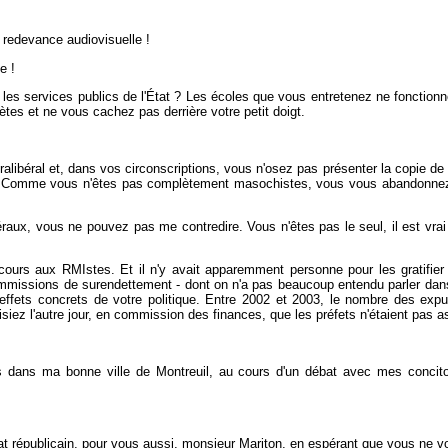
 redevance audiovisuelle !
e !
r les services publics de l'État ? Les écoles que vous entretenez ne fonctionne
tes et ne vous cachez pas derrière votre petit doigt.
ralibéral et, dans vos circonscriptions, vous n'osez pas présenter la copie d
çon. Comme vous n'êtes pas complètement masochistes, vous vous abandonne
béraux, vous ne pouvez pas me contredire. Vous n'êtes pas le seul, il est vrai 
ecours aux RMIstes. Et il n'y avait apparemment personne pour les gratifie
ommissions de surendettement - dont on n'a pas beaucoup entendu parler dans 
 effets concrets de votre politique. Entre 2002 et 2003, le nombre des exp
 disiez l'autre jour, en commission des finances, que les préfets n'étaient pas
s dans ma bonne ville de Montreuil, au cours d'un débat avec mes concito
 républicain, pour vous aussi, monsieur Mariton, en espérant que vous ne vous