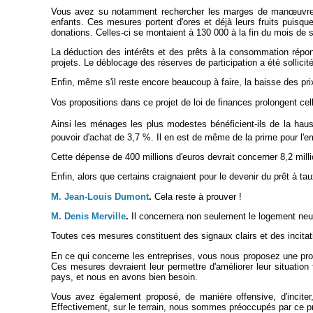
Vous avez su notamment rechercher les marges de man
œuvre
enfants. Ces mesures portent d'ores et déjà leurs fruits puisq
donations. Celles-ci se montaient à 130 000 à la fin du mois de 
La déduction des intérêts et des prêts à la consommation répon
projets. Le déblocage des réserves de participation a été sollicit
Enfin, même s'il reste encore beaucoup à faire, la baisse des pri
Vos propositions dans ce projet de loi de finances prolongent cel
Ainsi les ménages les plus modestes bénéficient-ils de la ha
pouvoir d'achat de 3,7 %. Il en est de même de la prime pour l'e
Cette dépense de 400 millions d'euros devrait concerner 8,2 mill
Enfin, alors que certains craignaient pour le devenir du prêt à tau
M. Jean-Louis Dumont
.
Cela reste à prouver !
M. Denis Merville
.
Il concernera non seulement le logement neuf,
Toutes ces mesures constituent des signaux clairs et des incitat
En ce qui concerne les entreprises, vous nous proposez une prol
Ces mesures devraient leur permettre d'améliorer leur situation f
pays, et nous en avons bien besoin.
Vous avez également proposé, de manière offensive, d'inciter, 
Effectivement, sur le terrain, nous sommes préoccupés par ce p