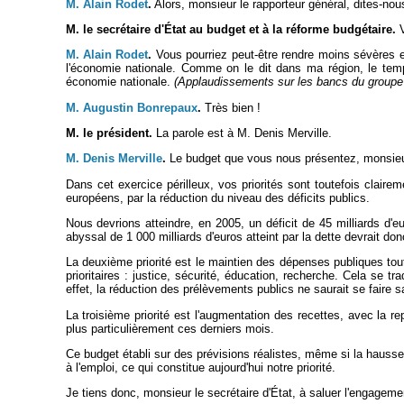
M. Alain Rodet
.
Alors, monsieur le rapporteur général, dites-nous
M. le secrétaire d'État au budget et à la réforme budgétaire.
V
M. Alain Rodet
.
Vous pourriez peut-être rendre moins sévères et
l'économie nationale. Comme on le dit dans ma région, le temps
économie nationale.
(Applaudissements sur les bancs du groupe 
M. Augustin Bonrepaux
.
Très bien !
M. le président.
La parole est à M. Denis Merville.
M. Denis Merville
.
Le budget que vous nous présentez, monsieur l
Dans cet exercice périlleux, vos priorités sont toutefois clair
européens, par la réduction du niveau des déficits publics.
Nous devrions atteindre, en 2005, un déficit de 45 milliards d'
abyssal de 1 000 milliards d'euros atteint par la dette devrait don
La deuxième priorité est le maintien des dépenses publiques tout
prioritaires : justice, sécurité, éducation, recherche. Cela se 
effet, la réduction des prélèvements publics ne saurait se faire 
La troisième priorité est l'augmentation des recettes, avec la r
plus particulièrement ces derniers mois.
Ce budget établi sur des prévisions réalistes, même si la hausse 
à l'emploi, ce qui constitue aujourd'hui notre priorité.
Je tiens donc, monsieur le secrétaire d'État, à saluer l'engageme