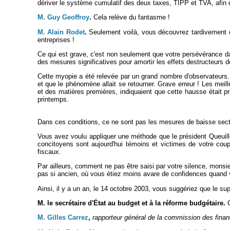
dériver le système cumulatif des deux taxes, TIPP et TVA, afin 
M. Guy Geoffroy
.
Cela relève du fantasme !
M. Alain Rodet
.
Seulement voilà, vous découvrez tardivement q
entreprises !
Ce qui est grave, c'est non seulement que votre persévérance da
des mesures significatives pour amortir les effets destructeurs de 
Cette myopie a été relevée par un grand nombre d'observateurs. A
et que le phénomène allait se retourner. Grave erreur ! Les meill
et des matières premières, indiquaient que cette hausse était pr
printemps.
Dans ces conditions, ce ne sont pas les mesures de baisse sectorie
Vous avez voulu appliquer une méthode que le président Queuille 
concitoyens sont aujourd'hui témoins et victimes de votre coup
fiscaux.
Par ailleurs, comment ne pas être saisi par votre silence, monsi
pas si ancien, où vous étiez moins avare de confidences quand 
Ainsi, il y a un an, le 14 octobre 2003, vous suggériez que le su
M. le secrétaire d'État au budget et à la réforme budgétaire.
C
M. Gilles Carrez
,
rapporteur général de la commission des finan