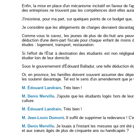
Enfin, la mise en place d'un mécanisme incitatif en faveur de l'a
des entreprises ne trouvent pas les compétences dont elles aura
J'insisterai, pour ma part, sur quelques points de ce budget que,
Je considère que les allégements de charges devraient davantag
Comme vous le savez, les jeunes de plus de dix-huit ans peuvent
déduction d'une demi-part fiscale pour chaque enfant de moins 
études : logement, transport, restauration.
Si l'effort de l'État à destination des étudiants est non néglig
étudier loin de leur domicile.
Sous le gouvernement d'Édouard Balladur, une telle déduction éta
Or, en province, les familles doivent souvent assumer des dépen
les soutenir davantage. Tel est le sens d'un amendement que je 
M. Édouard Landrain
.
Très bien !
M. Denis Merville
.
J'ajoute que les étudiants logés hors de leur
culture.
M. Édouard Landrain
.
Très bien !
M. Jean-Louis Dumont
.
Il suffit de supprimer la redevance ! C'e
M. Denis Merville
.
Je louais à l'instant les mesures qui ont été 
et aux s
œurs âgés de plus de cinquante ans ou handicapés ?