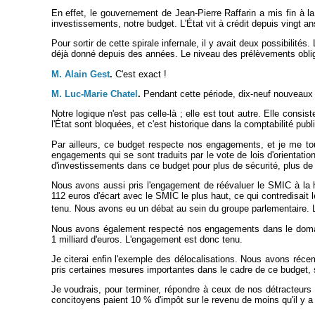
En effet, le gouvernement de Jean-Pierre Raffarin a mis fin à la 
investissements, notre budget. L'État vit à crédit depuis vingt ans
Pour sortir de cette spirale infernale, il y avait deux possibilit
déjà donné depuis des années. Le niveau des prélèvements obliga
M. Alain Gest
.
C'est exact !
M. Luc-Marie Chatel
.
Pendant cette période, dix-neuf nouveaux 
Notre logique n'est pas celle-là ; elle est tout autre. Elle cons
l'État sont bloquées, et c'est historique dans la comptabilité publ
Par ailleurs, ce budget respecte nos engagements, et je me to
engagements qui se sont traduits par le vote de lois d'orientat
d'investissements dans ce budget pour plus de sécurité, plus de j
Nous avons aussi pris l'engagement de réévaluer le SMIC à la 
112 euros d'écart avec le SMIC le plus haut, ce qui contredisait 
tenu. Nous avons eu un débat au sein du groupe parlementaire.
Nous avons également respecté nos engagements dans le domaine 
1 milliard d'euros. L'engagement est donc tenu.
Je citerai enfin l'exemple des délocalisations. Nous avons réc
pris certaines mesures importantes dans le cadre de ce budget, s'
Je voudrais, pour terminer, répondre à ceux de nos détracteurs 
concitoyens paient 10 % d'impôt sur le revenu de moins qu'il y a