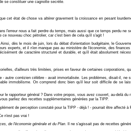
de se constituer une cagnotte secrète.
ue cet état de chose va altérer gravement la croissance en pesant lourde
ns l'erreur nous a fait perdre du temps, mais aussi que ce temps perdu ne s
ce nouveau choc pétrolier, car c'est bien de cela qu'il s'agit !
insi, dès le mois de juin, lors du débat d'orientation budgétaire, le Gouvern
eurs experts, et il n'en manque pas au ministère de l'économie, des finances e
écisément de caractère structurel et durable, et qu'il était absolument néce
lles, d'ailleurs très limitées, prises en faveur de certaines corporations, qui
- autre corrézien célèbre - avait immortalisée. Les problèmes, disait-il, ne 
able immobilisme. On comprend donc bien qu'il leur soit difficile de se lai
eur le rapporteur général ? Dans votre propos, vous avez couvert, au-delà du 
vous parliez des recettes supplémentaires générées par la TIPP.
pplément de perception constaté pour la TIPP - déjà ! - pourrait être affecté à
e n'est pas vrai !
ces, de l'économie générale et du Plan
. Il ne s'agissait pas de recettes génér