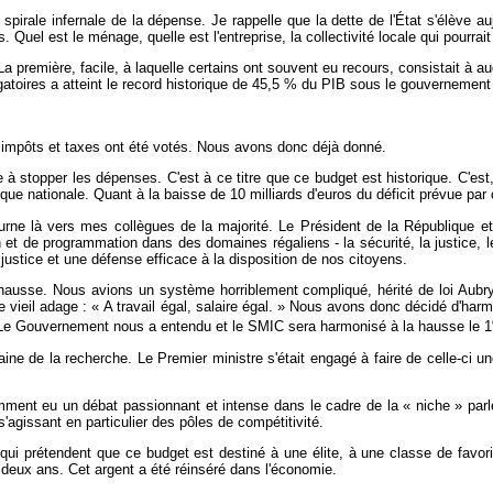
spirale infernale de la dépense. Je rappelle que la dette de l'État s'élève a
. Quel est le ménage, quelle est l'entreprise, la collectivité locale qui pourra
és. La première, facile, à laquelle certains ont souvent eu recours, consistait 
toires a atteint le record historique de 45,5 % du PIB sous le gouvernement 
impôts et taxes ont été votés. Nous avons donc déjà donné.
iste à stopper les dépenses. C'est à ce titre que ce budget est historique. C'e
ique nationale. Quant à la baisse de 10 milliards d'euros du déficit prévue par 
urne là vers mes collègues de la majorité. Le Président de la République 
ion et de programmation dans des domaines régaliens - la sécurité, la justic
ustice et une défense efficace à la disposition de nos citoyens.
hausse. Nous avions un système horriblement compliqué, hérité de loi Aubry
le vieil adage : « A travail égal, salaire égal. » Nous avons donc décidé d'h
 Le Gouvernement nous a entendu et le SMIC sera harmonisé à la hausse le 1
de la recherche. Le Premier ministre s'était engagé à faire de celle-ci une
emment eu un débat passionnant et intense dans le cadre de la « niche » pa
agissant en particulier des pôles de compétitivité.
qui prétendent que ce budget est destiné à une élite, à une classe de favor
 deux ans. Cet argent a été réinséré dans l'économie.