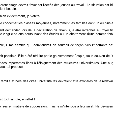
pprentissage devrait favoriser l'accès des jeunes au travail. La situation es
ient besoin.
 bien évidemment, je voterai.
e concerner les classes moyennes, notamment les familles dont un ou plusie
 demander, lors de la déclaration de revenus, à être rattachés au foyer fisc
de vingt-cinq ans poursuivant des études ou un abattement d'une somme forfa
eable, il me semble qu'il conviendrait de soutenir de façon plus importante c
it possible. Elle a été réduite par le gouvernement Jospin, sous couvert de l'
ses importantes liées à l'éloignement des structures universitaires. Une au
vous ai proposé.
 famille et hors des cités universitaires devraient être exonérés de la redevan
st tout simple, en effet !
prises en matière de succession, mais je m'interroge à leur sujet. Ne devraien