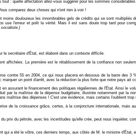
 tout : quelle affectation allez-vous suggérer pour les sommes considérables qu
ous comparez deux choses qui n'ont rien à voir !
 moins douloureux les innombrables gels de crédits qui se sont multipliés de
 use l'erreur et polit la vérité. Mais il est sans doute trop tard pour cor
socialiste.)
e secrétaire d'État, est élaboré dans un contexte difficile.
ement affichées. La première est le rétablissement de la confiance non seule
euros contre 55 en 2004, ce qui nous placera en dessous de la barre des 3 % 
c marquer un point d'arrêt, avec la réduction la plus forte que notre pays ait c
 en assurant le financement des politiques régaliennes de l'État. Ainsi le vo
traduit par la maîtrise de la dépense budgétaire, illustrée notamment par la
sans maîtrise des dépenses ! C'est une évidence, mais certains l'oublient trop
eprise de la croissance grâce, certes, à la conjoncture internationale, mais
du prix du pétrole, avec les incertitudes qu'elle crée, peut nous inquiéter, 
nt qui a été le vôtre, ces derniers temps, aux côtés de M. le ministre d'État, 