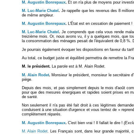
M. Augustin Bonrepaux
.
Et on n'a plus de moyens pour investir
M. Luc-Marie Chatel
.
Je rappelle que les revenus des 8 million
de même ampleur.
M. Augustin Bonrepaux
.
L'État est en cessation de paiement !
M. Luc-Marie Chatel
.
Je comprends que cela vous rende malades
treizième mois. Or, nous avons vu, il y a quelques mois, que 
la consommation des ménages pesait de l'équivalent de 0,8 %. Don
Je pourrais également évoquer les dispositions en faveur du tar
Au total, ce budget juste et équilibré permettra de remettre la F
M. le président.
La parole est à M. Alain Rodet.
M. Alain Rodet
.
Monsieur le président, monsieur le secrétaire d'
piège.
Depuis des mois, et pas simplement depuis le mois d'août comme
pour que des mesures énergiques et rapides soient prises en mati
de santé.
Non seulement il n'a pas été fait droit à ces légitimes demandes,
conduisent à une situation d'urgence et vous tentez de « repren
complètement réparés.
M. Augustin Bonrepaux
.
C'est bien vrai ! Il fallait le dire !
(Excl
M. Alain Rodet
. Les Français sont, dans leur grande majorité, 