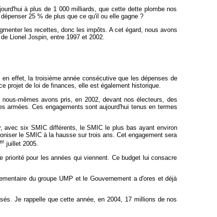
ujourd'hui à plus de 1 000 milliards, que cette dette plombe nos
it dépenser 25 % de plus que ce qu'il ou elle gagne ?
à augmenter les recettes, donc les impôts. A cet égard, nous avons
de Lionel Jospin, entre 1997 et 2002.
st, en effet, la troisième année consécutive que les dépenses de
ce projet de loi de finances, elle est également historique.
et nous-mêmes avons pris, en 2002, devant nos électeurs, des
e, les armées. Ces engagements sont aujourd'hui tenus en termes
, avec six SMIC différents, le SMIC le plus bas ayant environ
armoniser le SMIC à la hausse sur trois ans. Cet engagement sera
er
juillet 2005.
 priorité pour les années qui viennent. Ce budget lui consacre
rlementaire du groupe UMP et le Gouvernement a d'ores et déjà
isés. Je rappelle que cette année, en 2004, 17 millions de nos