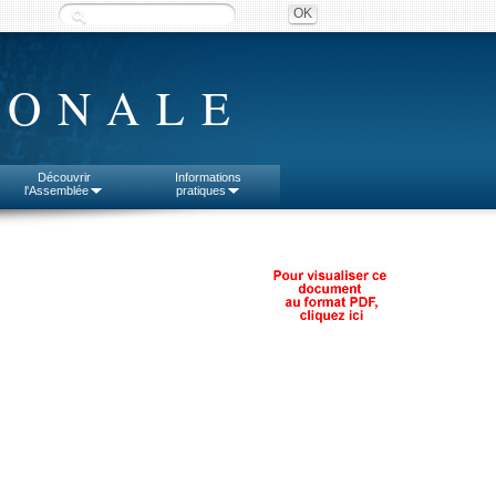
IONALE
Découvrir
Informations
l'Assemblée
pratiques