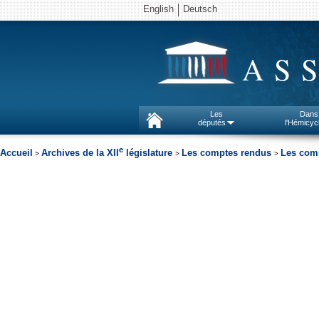
English
Deutsch
AS
Les
Dans
députés
l'Hémicyc
e
Accueil
Archives de la XII
législature
Les comptes rendus
Les comp
>
>
>