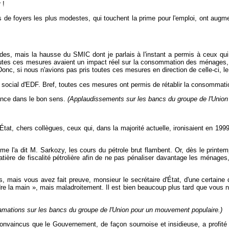
 !
s de foyers les plus modestes, qui touchent la prime pour l'emploi, ont aug
, mais la hausse du SMIC dont je parlais à l'instant a permis à ceux qui é
toutes ces mesures avaient un impact réel sur la consommation des ménages,
c, si nous n'avions pas pris toutes ces mesures en direction de celle-ci, le 
if social d'EDF. Bref, toutes ces mesures ont permis de rétablir la consomma
rance dans le bon sens.
(Applaudissements sur les bancs du groupe de l'Union
État, chers collègues, ceux qui, dans la majorité actuelle, ironisaient en 1999
 l'a dit M. Sarkozy, les cours du pétrole brut flambent. Or, dès le printem
ère de fiscalité pétrolière afin de ne pas pénaliser davantage les ménages, l
 mais vous avez fait preuve, monsieur le secrétaire d'État, d'une certaine dé
dre la main », mais maladroitement. Il est bien beaucoup plus tard que vous 
amations sur les bancs du groupe de l'Union pour un mouvement populaire.)
convaincus que le Gouvernement, de façon sournoise et insidieuse, a profité