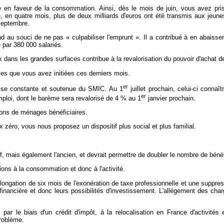
 en faveur de la consommation. Ainsi, dès le mois de juin, vous avez pris d
ue, en quatre mois, plus de deux milliards d'euros ont été transmis aux jeu
septembre.
d au souci de ne pas « culpabiliser l'emprunt ». Il a contribué à en abaiss
é par 380 000 salariés.
x dans les grandes surfaces contribue à la revalorisation du pouvoir d'achat d
les que vous avez initiées ces derniers mois.
er
usse constante et soutenue du SMIC. Au 1
juillet prochain, celui-ci connaî
er
mploi, dont le barème sera revalorisé de 4 % au 1
janvier prochain.
ions de ménages bénéficiaires.
x zéro, vous nous proposez un dispositif plus social et plus familial.
 mais également l'ancien, et devrait permettre de doubler le nombre de bénéf
ions à la consommation et donc à l'activité.
ongation de six mois de l'exonération de taxe professionnelle et une suppre
inancière et donc leurs possibilités d'investissement. L'allégement des charg
par le biais d'un crédit d'impôt, à la relocalisation en France d'activités
roblème.