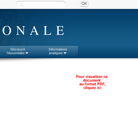
IONALE
Découvrir
Informations
l'Assemblée
pratiques