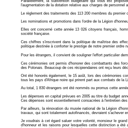
Parallèlement, la subvention budgétaire qui vous est proposé
l'augmentation de la dotation relative aux charges de personnel 
Le règlement des traitements des 113 200 membres du premier ord
Les nominations et promotions dans l'ordre de la Légion d'honneur 
Elles ont concerné cette année 13 026 citoyens français, hommes
société française.
Ces chiffres s'inscrivent dans la politique de maîtrise des eff
politique destinée à conforter le prestige de notre premier ordre n
Pour les étrangers, il convient de souligner l'effort particulier d
Ces cérémonies ont permis d'honorer des combattants des forces
des Polonais. Beaucoup de ces récipiendaires ont reçu leurs déc
Ont été honorés également, le 15 août, lors des cérémonies c
tous les pays d'Afrique noire qui prirent part aux combats de la L
Au total, 1 830 étrangers ont été nommés ou promus cette année
Les dépenses en capital prévues en 2005 au titre du budget anne
Ces dépenses sont essentiellement consacrées à l'entretien des 
Par ailleurs, la rénovation du musée national de la Légion d'hon
travaux, qui sont totalement autofinancés, devraient s'achever 
Je voudrais à cet égard saluer votre volonté, monsieur le gran
d'honneur et les raisons pour lesquelles cette distinction a été