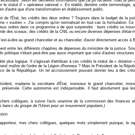
 nécessaire. Selon les dernières informations que j'ai pu recueillir, mais je
uer le statut d' « opérateur national ». En réalité, derrière cette terminologi
 rien d'autre que d'une transformation en établissement public.
get de l'État, les crédits des deux ordres ? Toujours dans le budget de la j
amme « soutien ». J'ai compris qu'on normalisait en tout cas la formulation. Ce
 deux ordres dans ce programme a de quoi surprendre : leurs crédits se trou
de des sceaux, des crédits de la CNIL ou encore diverses dépenses d'état-ma
'est-à-dire au grand chancelier et au chancelier, d'avoir directement accès à Be
ent entre les différents chapitres de dépenses du ministère de la justice. Sino
s politique n'étant peut-être pas aussi important que celui d'autres structure
 été plus logique. Il s'agissait d'attribuer à ces crédits le statut de « dotati
grand maître de l'ordre de la Légion d'honneur ? Mais le Président de la Républi
ce de la République. Un tel accroissement pouvant donner lieu à des critiq
ésident, madame la secrétaire d'État, monsieur le grand chancelier, mons
t préservée. Cette autonomie est indispensable. Il faut absolument que 
chers collègues, à suivre l'avis unanime de la commission des finances et 
s bancs du groupe de l'Union pour un mouvement populaire.)
isin.
pporteur, mes chers collègues, quelques mots simplement puisque, le rappo