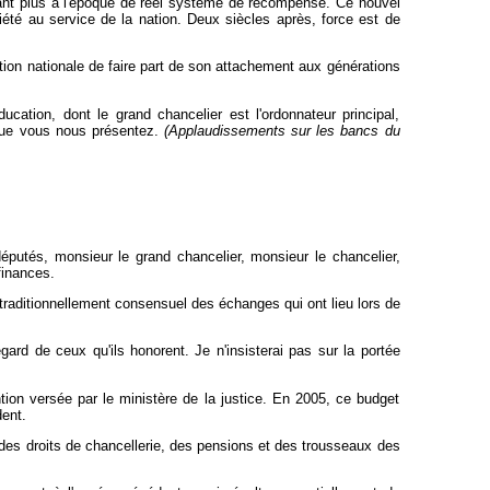
sédant plus à l'époque de réel système de récompense. Ce nouvel
ociété au service de la nation. Deux siècles après, force est de
tation nationale de faire part de son attachement aux générations
ation, dont le grand chancelier est l'ordonnateur principal,
 que vous nous présentez.
(Applaudissements sur les bancs du
éputés, monsieur le grand chancelier, monsieur le chancelier,
finances.
traditionnellement consensuel des échanges qui ont lieu lors de
ard de ceux qu'ils honorent. Je n'insisterai pas sur la portée
ion versée par le ministère de la justice. En 2005, ce budget
dent.
n des droits de chancellerie, des pensions et des trousseaux des