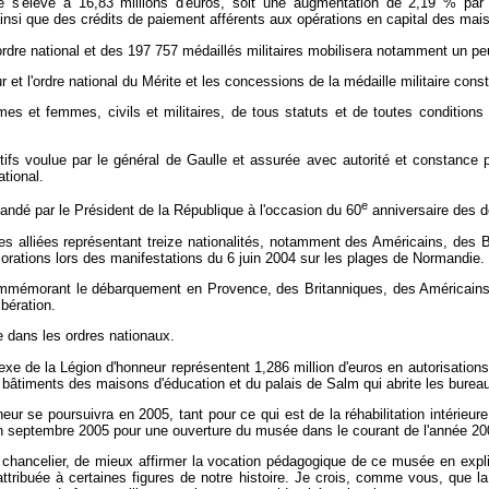
e s'élève à 16,83 millions d'euros, soit une augmentation de 2,19 % par 
ainsi que des crédits de paiement afférents aux opérations en capital des mai
re national et des 197 757 médaillés militaires mobilisera notamment un peu 
et l'ordre national du Mérite et les concessions de la médaille militaire const
 et femmes, civils et militaires, de tous statuts et de toutes conditions so
ectifs voulue par le général de Gaulle et assurée avec autorité et constance
ational.
e
emandé par le Président de la République à l'occasion du 60
anniversaire des dé
 alliées représentant treize nationalités, notamment des Américains, des B
orations lors des manifestations du 6 juin 2004 sur les plages de Normandie.
ommémorant le débarquement en Provence, des Britanniques, des Américains,
ibération.
 dans les ordres nationaux.
xe de la Légion d'honneur représentent 1,286 million d'euros en autorisation
bâtiments des maisons d'éducation et du palais de Salm qui abrite les bureau
neur se poursuivra en 2005, tant pour ce qui est de la réhabilitation intéri
en septembre 2005 pour une ouverture du musée dans le courant de l'année 20
d chancelier, de mieux affirmer la vocation pédagogique de ce musée en expl
 attribuée à certaines figures de notre histoire. Je crois, comme vous, que 