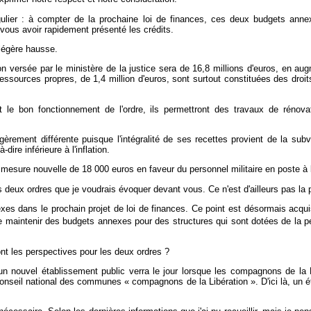
ier : à compter de la prochaine loi de finances, ces deux budgets annexes
vous avoir rapidement présenté les crédits.
 légère hausse.
ion versée par le ministère de la justice sera de 16,8 millions d'euros, en a
s ressources propres, de 1,4 million d'euros, sont surtout constituées des dr
nt le bon fonctionnement de l'ordre, ils permettront des travaux de réno
légèrement différente puisque l'intégralité de ses recettes provient de la su
ire inférieure à l'inflation.
 mesure nouvelle de 18 000 euros en faveur du personnel militaire en poste à la
deux ordres que je voudrais évoquer devant vous. Ce n'est d'ailleurs pas la prem
xes dans le prochain projet de loi de finances. Ce point est désormais acqui
 maintenir des budgets annexes pour des structures qui sont dotées de la pe
nt les perspectives pour les deux ordres ?
qu'un nouvel établissement public verra le jour lorsque les compagnons de la
 Conseil national des communes « compagnons de la Libération ». D'ici là, un 