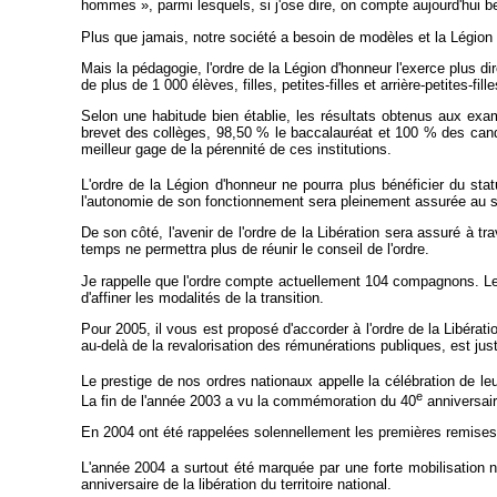
hommes », parmi lesquels, si j'ose dire, on compte aujourd'hui b
Plus que jamais, notre société a besoin de modèles et la Légion
Mais la pédagogie, l'ordre de la Légion d'honneur l'exerce plus 
de plus de 1 000 élèves, filles, petites-filles et arrière-petites-
Selon une habitude bien établie, les résultats obtenus aux exa
brevet des collèges, 98,50 % le baccalauréat et 100 % des candi
meilleur gage de la pérennité de ces institutions.
L'ordre de la Légion d'honneur ne pourra plus bénéficier du sta
l'autonomie de son fonctionnement sera pleinement assurée au sein
De son côté, l'avenir de l'ordre de la Libération sera assuré à t
temps ne permettra plus de réunir le conseil de l'ordre.
Je rappelle que l'ordre compte actuellement 104 compagnons. Le Go
d'affiner les modalités de la transition.
Pour 2005, il vous est proposé d'accorder à l'ordre de la Libéra
au-delà de la revalorisation des rémunérations publiques, est justi
Le prestige de nos ordres nationaux appelle la célébration de leu
e
La fin de l'année 2003 a vu la commémoration du 40
anniversaire
En 2004 ont été rappelées solennellement les premières remises d
L'année 2004 a surtout été marquée par une forte mobilisation n
anniversaire de la libération du territoire national.