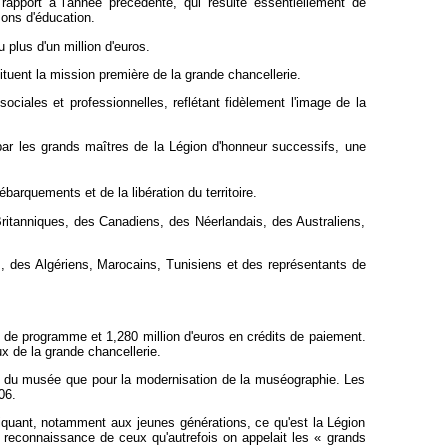
rapport à l'année précédente, qui résulte essentiellement de
sons d'éducation.
plus d'un million d'euros.
ituent la mission première de la grande chancellerie.
ciales et professionnelles, reflétant fidèlement l'image de la
 par les grands maîtres de la Légion d'honneur successifs, une
barquements et de la libération du territoire.
ritanniques, des Canadiens, des Néerlandais, des Australiens,
 des Algériens, Marocains, Tunisiens et des représentants de
s de programme et 1,280 million d'euros en crédits de paiement.
x de la grande chancellerie.
eure du musée que pour la modernisation de la muséographie. Les
06.
iquant, notamment aux jeunes générations, ce qu'est la Légion
la reconnaissance de ceux qu'autrefois on appelait les « grands