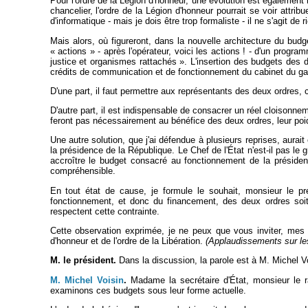
Pour l'ordre de la Légion d'honneur, une évolution est également
chancelier, l'ordre de la Légion d'honneur pourrait se voir attrib
d'informatique - mais je dois être trop formaliste - il ne s'agit de
Mais alors, où figureront, dans la nouvelle architecture du bud
« actions » - après l'opérateur, voici les actions ! - d'un progr
justice et organismes rattachés ». L'insertion des budgets des
crédits de communication et de fonctionnement du cabinet du gar
D'une part, il faut permettre aux représentants des deux ordres, c
D'autre part, il est indispensable de consacrer un réel cloisonnem
feront pas nécessairement au bénéfice des deux ordres, leur poid
Une autre solution, que j'ai défendue à plusieurs reprises, aurait
la présidence de la République. Le Chef de l'État n'est-il pas le 
accroître le budget consacré au fonctionnement de la présiden
compréhensible.
En tout état de cause, je formule le souhait, monsieur le pr
fonctionnement, et donc du financement, des deux ordres soi
respectent cette contrainte.
Cette observation exprimée, je ne peux que vous inviter, mes 
d'honneur et de l'ordre de la Libération.
(Applaudissements sur le
M. le président.
Dans la discussion, la parole est à M. Michel Vo
M. Michel Voisin
.
Madame la secrétaire d'État, monsieur le ra
examinons ces budgets sous leur forme actuelle.