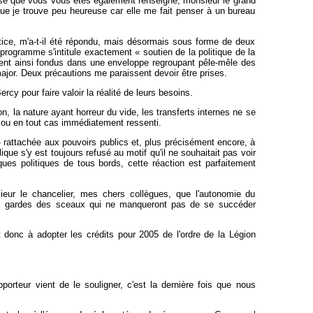
 pense que vous vous êtes également renseigné, monsieur le grand
e, que je trouve peu heureuse car elle me fait penser à un bureau
ustice, m'a-t-il été répondu, mais désormais sous forme de deux
 programme s'intitule exactement « soutien de la politique de la
vent ainsi fondus dans une enveloppe regroupant pêle-mêle des
jor. Deux précautions me paraissent devoir être prises.
rcy pour faire valoir la réalité de leurs besoins.
n, la nature ayant horreur du vide, les transferts internes ne se
s ou en tout cas immédiatement ressenti.
on » rattachée aux pouvoirs publics et, plus précisément encore, à
que s'y est toujours refusé au motif qu'il ne souhaitait pas voir
ues politiques de tous bords, cette réaction est parfaitement
ieur le chancelier, mes chers collègues, que l'autonomie du
les gardes des sceaux qui ne manqueront pas de se succéder
donc à adopter les crédits pour 2005 de l'ordre de la Légion
rteur vient de le souligner, c'est la dernière fois que nous