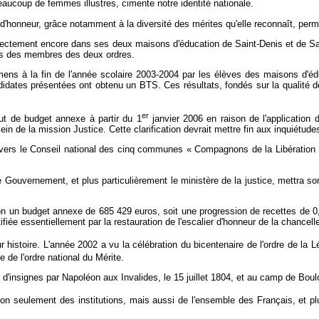
eaucoup de femmes illustres, cimente notre identité nationale.
 d'honneur, grâce notamment à la diversité des mérites qu'elle reconnaît, per
directement encore dans ses deux maisons d'éducation de Saint-Denis et de Sa
filles des membres des deux ordres.
mens à la fin de l'année scolaire 2003-2004 par les élèves des maisons d'éd
dates présentées ont obtenu un BTS. Ces résultats, fondés sur la qualité de 
er
tut de budget annexe à partir du 1
janvier 2006 en raison de l'application d
 de la mission Justice. Cette clarification devrait mettre fin aux inquiétude
ravers le Conseil national des cinq communes « Compagnons de la Libération »,
uvernement, et plus particulièrement le ministère de la justice, mettra son ex
tion un budget annexe de 685 429 euros, soit une progression de recettes de 0
fiée essentiellement par la restauration de l'escalier d'honneur de la chanceller
r histoire. L'année 2002 a vu la célébration du bicentenaire de l'ordre de la 
 de l'ordre national du Mérite.
'insignes par Napoléon aux Invalides, le 15 juillet 1804, et au camp de Boul
on seulement des institutions, mais aussi de l'ensemble des Français, et pl