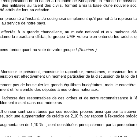
de réorganisation de la nation à l'initiative de Bonaparte, la France ne pos
e des militaires au talent des civils, formait ainsi la base d'une nouvelle s
été attribuée lors sa création.
 bien présenté à l'instant. Je soulignerai simplement qu'il permet à la représen
s au service de notre pays.
ffectés à la grande chancellerie, au musée national et aux maisons d'éduc
Madame la secrétaire d'État, le groupe UMP votera bien entendu les crédits
pens torride quant au vote de votre groupe !
(Sourires.)
 Monsieur le président, monsieur le rapporteur, mesdames, messieurs les d
ération est effectivement un moment particulier de la discussion de la loi de 
emment pas de bousculer les grands équilibres budgétaires, mais le caractère 
nement et l'ensemble des députés à nos ordres nationaux.
à l'adresse des responsables de ces ordres et de notre reconnaissance à l'ég
rablement inscrit dans nos mémoires.
honneur sont constituées par ses recettes propres ainsi que par la subvent
es, soit une augmentation de crédits de 2,10 % par rapport à l'exercice précé
ne augmentation de 1,10 % -, sont constituées principalement par la perceptio