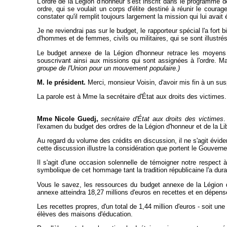
L'ordre de la Légion d'honneur s'est inscrit dans le programme 
ordre, qui se voulait un corps d'élite destiné à réunir le courag
constater qu'il remplit toujours largement la mission qui lui avait 
Je ne reviendrai pas sur le budget, le rapporteur spécial l'a fort
d'hommes et de femmes, civils ou militaires, qui se sont illustré
Le budget annexe de la Légion d'honneur retrace les moyens a
souscrivant ainsi aux missions qui sont assignées à l'ordre. 
groupe de l'Union pour un mouvement populaire.)
M. le président.
Merci, monsieur Voisin, d'avoir mis fin à un sus
La parole est à Mme la secrétaire d'État aux droits des victimes.
Mme Nicole Guedj,
secrétaire d'État aux droits des victimes
.
l'examen du budget des ordres de la Légion d'honneur et de la Lib
Au regard du volume des crédits en discussion, il ne s'agit évid
cette discussion illustre la considération que portent le Gouver
Il s'agit d'une occasion solennelle de témoigner notre respect 
symbolique de cet hommage tant la tradition républicaine l'a du
Vous le savez, les ressources du budget annexe de la Légion d'
annexe atteindra 18,27 millions d'euros en recettes et en dépens
Les recettes propres, d'un total de 1,44 million d'euros - soit u
élèves des maisons d'éducation.