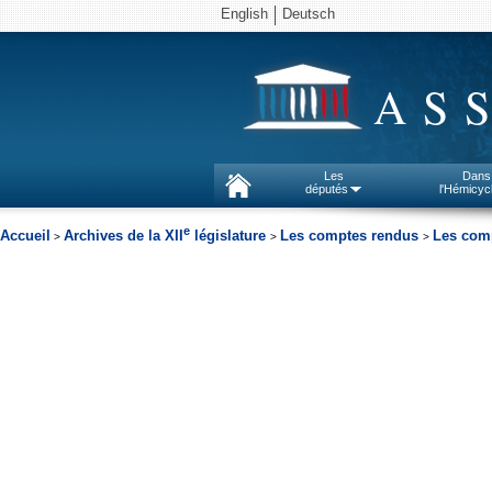
English
Deutsch
AS
Les
Dans
députés
l'Hémicyc
e
Accueil
Archives de la XII
législature
Les comptes rendus
Les comp
>
>
>