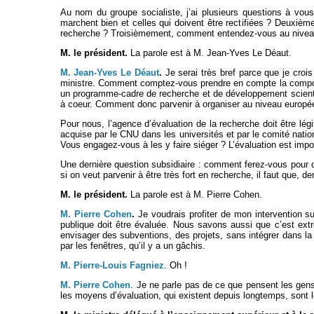
Au nom du groupe socialiste, j’ai plusieurs questions à vous
marchent bien et celles qui doivent être rectifiées ? Deuxièm
recherche ? Troisièmement, comment entendez-vous au niveau d
M. le président.
La parole est à M. Jean-Yves Le Déaut.
M. Jean-Yves Le Déaut
.
Je serai très bref parce que je croi
ministre. Comment comptez-vous prendre en compte la composa
un programme-cadre de recherche et de développement scientifiqu
à coeur. Comment donc parvenir à organiser au niveau europée
Pour nous, l’agence d’évaluation de la recherche doit être lég
acquise par le CNU dans les universités et par le comité nati
Vous engagez-vous à les y faire siéger ? L’évaluation est imp
Une dernière question subsidiaire : comment ferez-vous pour q
si on veut parvenir à être très fort en recherche, il faut que,
M. le président.
La parole est à M. Pierre Cohen.
M. Pierre Cohen
.
Je voudrais profiter de mon intervention su
publique doit être évaluée. Nous savons aussi que c’est extrê
envisager des subventions, des projets, sans intégrer dans la d
par les fenêtres, qu’il y a un gâchis.
M. Pierre-Louis Fagniez
. Oh !
M. Pierre Cohen
. Je ne parle pas de ce que pensent les gen
les moyens d’évaluation, qui existent depuis longtemps, sont l