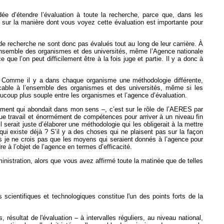
dée d’étendre l’évaluation à toute la recherche, parce que, dans les
 sur la manière dont vous voyez cette évaluation est importante pour
 de recherche ne sont donc pas évalués tout au long de leur carrière. À
l’ensemble des organismes et des universités, même l’Agence nationale
ue l’on peut difficilement être à la fois juge et partie. Il y a donc à
te. Comme il y a dans chaque organisme une méthodologie différente,
licable à l’ensemble des organismes et des universités, même si les
beaucoup plus souple entre les organismes et l’agence d’évaluation.
dement qui abondait dans mon sens –, c’est sur le rôle de l’AERES par
que travail et énormément de compétences pour arriver à un niveau fin
 serait juste d’élaborer une méthodologie qui les obligerait à la mettre
i existe déjà ? S’il y a des choses qui ne plaisent pas sur la façon
s je ne crois pas que les moyens qui seraient donnés à l’agence pour
 à l’objet de l’agence en termes d’efficacité.
dministration, alors que vous avez affirmé toute la matinée que de telles
scientifiques et technologiques constitue l'un des points forts de la
, résultat de l'évaluation – à intervalles réguliers, au niveau national,