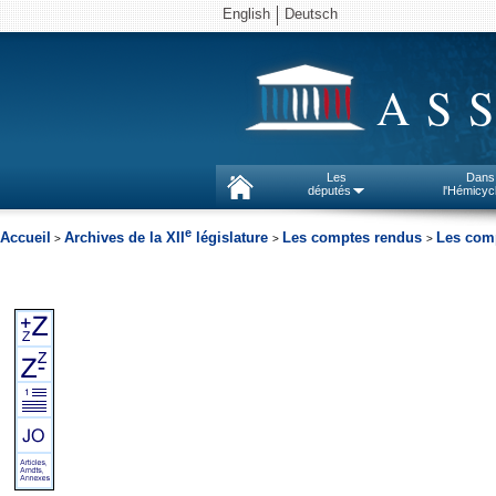
English
Deutsch
AS
Les
Dans
députés
l'Hémicyc
e
Accueil
Archives de la XII
législature
Les comptes rendus
Les comp
>
>
>