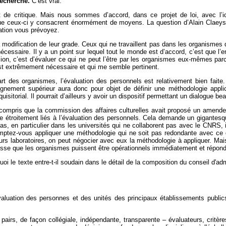
recherche.
C’est vrai.
 et de critique. Mais nous sommes d’accord, dans ce projet de loi, avec l’i
 que ceux-ci y consacrent énormément de moyens. La question d’Alain Claeys
uation vous prévoyez.
a modification de leur grade. Ceux qui ne travaillent pas dans les organismes
écessaire. Il y a un point sur lequel tout le monde est d’accord, c’est que 
n, c’est d’évaluer ce qui ne peut l’être par les organismes eux-mêmes parce q
 est extrêmement nécessaire et qui me semble pertinent.
part des organismes, l’évaluation des personnels est relativement bien fai
seignement supérieur aura donc pour objet de définir une méthodologie app
uisitorial. Il pourrait d’ailleurs y avoir un dispositif permettant un dialogue 
ir compris que la commission des affaires culturelles avait proposé un amen
me étroitement liés à l’évaluation des personnels. Cela demande un gigantes
as, en particulier dans les universités qui ne collaborent pas avec le CNRS, il
ptez-vous appliquer une méthodologie qui ne soit pas redondante avec ce qu
rs laboratoires, on peut négocier avec eux la méthodologie à appliquer. Mai
sse que les organismes puissent être opérationnels immédiatement et répondre
uoi le texte entre-t-il soudain dans le détail de la composition du conseil d'a
évaluation des personnes et des unités des principaux établissements publics 
 pairs, de façon collégiale, indépendante, transparente – évaluateurs, critères