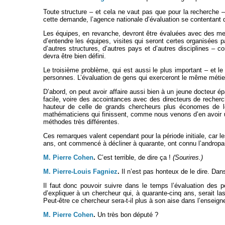
Toute structure – et cela ne vaut pas que pour la recherche 
cette demande, l’agence nationale d’évaluation se contentant d
Les équipes, en revanche, devront être évaluées avec des mes
d’entendre les équipes, visites qui seront certes organisées pa
d’autres structures, d’autres pays et d’autres disciplines – 
devra être bien défini.
Le troisième problème, qui est aussi le plus important – et 
personnes. L’évaluation de gens qui exerceront le même métier
D’abord, on peut avoir affaire aussi bien à un jeune docteur é
facile, voire des accointances avec des directeurs de recherc
hauteur de celle de grands chercheurs plus économes de leur
mathématiciens qui finissent, comme nous venons d’en avoir un 
méthodes très différentes.
Ces remarques valent cependant pour la période initiale, car 
ans, ont commencé à décliner à quarante, ont connu l’andropaus
M. Pierre Cohen
.
C’est terrible, de dire ça !
(Sourires.)
M. Pierre-Louis Fagniez
.
Il n’est pas honteux de le dire. Dan
Il faut donc pouvoir suivre dans le temps l’évaluation des p
d’expliquer à un chercheur qui, à quarante-cinq ans, serait las
Peut-être ce chercheur sera-t-il plus à son aise dans l’enseig
M. Pierre Cohen
.
Un très bon député ?