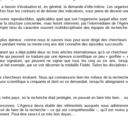
– a besoin d’évaluation et, en général, la demande d’elle-même. Les organi
’en fixer les contours et de donner des indications, sous peine de devenir une
ures reproductibles, applicables quel que soit l’organisme auquel elles son
r la structure concernée, mais feront intervenir, par l’intermédiaire de l’Age
compte tenu du caractère souvent multidisciplinaire des équipes de recherche.
le plus épineux, comme nous le savons tous pour avoir dirigé des chercheurs
 pendant trente ou trente-cinq ans doit connaître des épisodes successifs.
patant qui a déjà publié deux ou trois articles internationaux qu’à un cherch
he qui peuvent se traduire par une épreuve scientifique un peu « gonflée », 
 signature, qui peuvent ne signer que tous les cinq ou six ans, lorsqu’il
bel exemple, par se voir décerner la médaille Fields. Selon les disciplines e
les chercheurs évoluent. Nous qui connaissons bien les milieux de la recherc
e scientifique à cinquante et dont on se demandait, lorsqu’ils atteignaient so
s notre pays, où la recherche était protégée, on pouvait en faire très bien… o
ersonnes. L’Agence devra établir des référentiels auxquels nous adhérerons 
sé de faire de la recherche – ce qui est compréhensible –, qu’il est moins prod
nement. Peut-être sera-t-il un très bon doyen,…