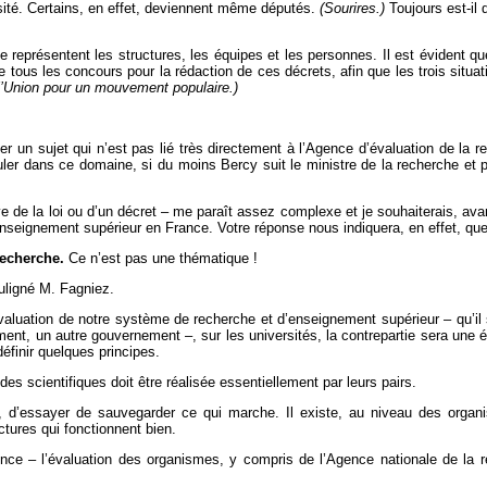
ité. Certains, en effet, deviennent même députés.
(Sourires.)
Toujours est-il
présentent les structures, les équipes et les personnes. Il est évident que 
tous les concours pour la rédaction de ces décrets, afin que les trois situat
’Union pour un mouvement populaire.)
 un sujet qui n’est pas lié très directement à l’Agence d’évaluation de la re
ler dans ce domaine, si du moins Bercy suit le ministre de la recherche et
elève de la loi ou d’un décret – me paraît assez complexe et je souhaiterais,
enseignement supérieur en France. Votre réponse nous indiquera, en effet, qu
recherche.
Ce n’est pas une thématique !
uligné M. Fagniez.
’évaluation de notre système de recherche et d’enseignement supérieur – qu’i
ement, un autre gouvernement –, sur les universités, la contrepartie sera un
définir quelques principes.
s scientifiques doit être réalisée essentiellement par leurs pairs.
ie, d’essayer de sauvegarder ce qui marche. Il existe, au niveau des orga
tures qui fonctionnent bien.
nce – l’évaluation des organismes, y compris de l’Agence nationale de la re