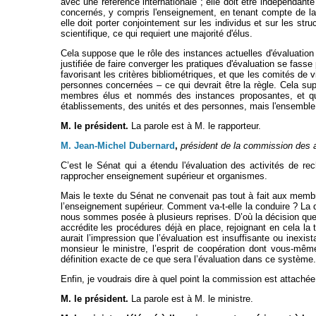
avec une référence internationale ; elle doit être indépendante
concernés, y compris l'enseignement, en tenant compte de la 
elle doit porter conjointement sur les individus et sur les st
scientifique, ce qui requiert une majorité d'élus.
Cela suppose que le rôle des instances actuelles d'évaluati
justifiée de faire converger les pratiques d'évaluation se fa
favorisant les critères bibliométriques, et que les comités 
personnes concernées – ce qui devrait être la règle. Cela su
membres élus et nommés des instances proposantes, et que 
établissements, des unités et des personnes, mais l'ensemble
M. le président.
La parole est à M. le rapporteur.
M. Jean-Michel Dubernard
,
président de la commission des af
C’est le Sénat qui a étendu l'évaluation des activités de r
rapprocher enseignement supérieur et organismes.
Mais le texte du Sénat ne convenait pas tout à fait aux memb
l’enseignement supérieur. Comment va-t-elle la conduire ? La 
nous sommes posée à plusieurs reprises. D’où la décision que
accrédite les procédures déjà en place, rejoignant en cela la
aurait l’impression que l’évaluation est insuffisante ou inex
monsieur le ministre, l’esprit de coopération dont vous-mê
définition exacte de ce que sera l’évaluation dans ce système.
Enfin, je voudrais dire à quel point la commission est attaché
M. le président.
La parole est à M. le ministre.