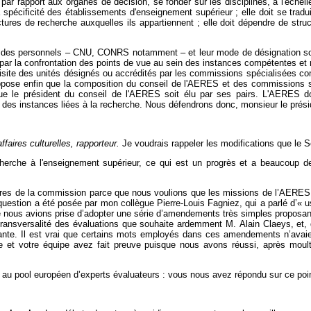
 par rapport aux organes de décision, se fonder sur les disciplines, à l'échel
spécificité des établissements d'enseignement supérieur ; elle doit se trad
ructures de recherche auxquelles ils appartiennent ; elle doit dépendre de st
on des personnels – CNU, CONRS notamment – et leur mode de désignation soi
sse par la confrontation des points de vue au sein des instances compétentes 
de visite des unités désignés ou accrédités par les commissions spécialisée
ppose enfin que la composition du conseil de l'AERES et des commissions spé
le président du conseil de l'AERES soit élu par ses pairs. L'AERES doi
 des instances liées à la recherche. Nous défendrons donc, monsieur le pré
faires culturelles, rapporteur.
Je voudrais rappeler les modifications que le Sé
echerche à l'enseignement supérieur, ce qui est un progrès et a beaucoup d
res de la commission parce que nous voulions que les missions de l’AERES so
question a été posée par mon collègue Pierre-Louis Fagniez, qui a parlé d’«
 nous avions prise d’adopter une série d’amendements très simples proposant
 transversalité des évaluations que souhaite ardemment M. Alain Claeys, et, d
istante. Il est vrai que certains mots employés dans ces amendements n’avaien
me et votre équipe avez fait preuve puisque nous avons réussi, après moul
e au pool européen d’experts évaluateurs : vous nous avez répondu sur ce point