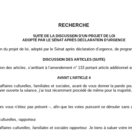
RECHERCHE
SUITE DE LA DISCUSSION
D’UN PROJET DE LOI
ADOPTÉ PAR LE SÉNAT APRÈS DÉCLARATION D’URGENCE
ion du projet de loi, adopté par le Sénat après déclaration d’urgence, de progr
DISCUSSION DES ARTICLES (SUITE)
 des articles, s’arrêtant à l’amendement n° 133 portant article additionnel ava
AVANT L’ARTICLE 4
aires culturelles, familiales et sociales, avant de vous donner la parole pour
larer ouverte la séance, j’ai tout récemment procédé de même pour la majorit
s vous n’étiez pas présent –, afin que les votes puissent se dérouler sans a
lturelles, rapporteur.
aires culturelles, familiales et sociales rapporteur.
Je tiens à saluer votre im