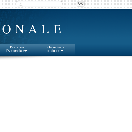
IONALE
Découvrir
Informations
l'Assemblée
pratiques