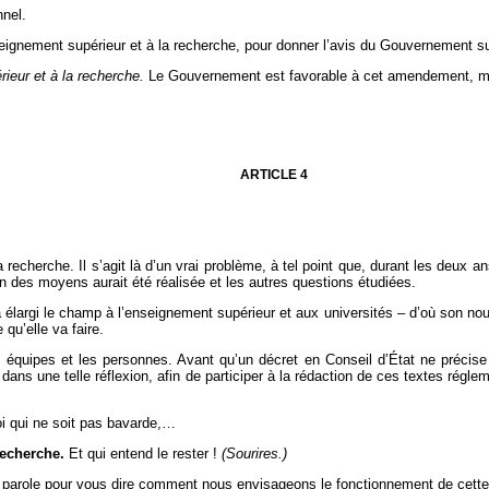
nel.
seignement supérieur et à la recherche, pour donner l’avis du Gouvernement 
ieur et à la recherche.
Le Gouvernement est favorable à cet amendement, mon
ARTICLE 4
la recherche. Il s’agit là d’un vrai problème, à tel point que, durant les deux a
n des moyens aurait été réalisée et les autres questions étudiées.
a élargi le champ à l’enseignement supérieur et aux universités – d’où son n
qu’elle va faire.
les équipes et les personnes. Avant qu’un décret en Conseil d’État ne précis
dans une telle réflexion, afin de participer à la rédaction de ces textes régleme
oi qui ne soit pas bavarde,…
recherche.
Et qui entend le rester !
(Sourires.)
 parole pour vous dire comment nous envisageons le fonctionnement de cette 