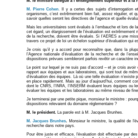
M. le ministre délégué à l’enseignement supérieur et à la 
M. Pierre Cohen
. Il y a certes des sujets d’interrogation
organismes, c’est extrêmement bien fait, assez régulier, et
savoir quelles seront les directives de l’agence et quelle éval
Mais les universitaires sont évalués à l’embauche et lors de l
cet égard, un élargissement de l’évaluation est extrêmement n
de la recherche, doivent être évalués. Si l’AERES a une missio
travers ce projet de loi un échelon supérieur d’évaluation qui
Je crois qu’il y a accord pour reconnaître que, dans la plu
l’Agence nationale d’évaluation de la recherche et de l’en
dispositions prévues sembleront parfois revêtir un caractère inq
Le point sur lequel je ne suis pas d’accord – et je crois avo
rapport aux équipes et aux laboratoires, qui sont tout de mê
d’évaluation des équipes. Là où une telle évaluation n’existe p
en place rapidement. Mais au jour d’aujourd’hui, comment com
dont le CNRS, l’INRA, l’INSERM évaluent leurs équipes ou leu
évaluer les équipes et les laboratoires au même niveau de fine
Je terminerai par une petite pique, monsieur le ministre : pourq
dispositions relevaient du domaine réglementaire ?
M. le président.
La parole est à M. Jacques Brunhes.
M. Jacques Brunhes
.
Monsieur le ministre, la qualité de l'
recherche dans notre pays.
Pour être juste et efficace, l'évaluation doit effectuée par des