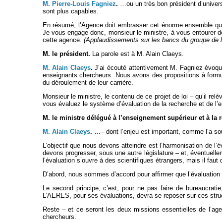
M. Pierre-Louis Fagniez
.
…ou un très bon président d’univers
sont plus capables.
En résumé, l’Agence doit embrasser cet énorme ensemble que re
Je vous engage donc, monsieur le ministre, à vous entourer de 
cette agence.
(Applaudissements sur les bancs du groupe de l
M. le président.
La parole est à M. Alain Claeys.
M. Alain Claeys
.
J’ai écouté attentivement M. Fagniez évoquer
enseignants chercheurs. Nous avons des propositions à formu
du déroulement de leur carrière.
Monsieur le ministre, le contenu de ce projet de loi – qu’il r
vous évaluez le système d’évaluation de la recherche et de l’
M. le ministre délégué à l’enseignement supérieur et à la 
M. Alain Claeys
.
…– dont l’enjeu est important, comme l’a so
L’objectif que nous devons atteindre est l’harmonisation de l
devons progresser, sous une autre législature – et, éventuell
l’évaluation s’ouvre à des scientifiques étrangers, mais il faut 
D’abord, nous sommes d’accord pour affirmer que l’évaluation de
Le second principe, c’est, pour ne pas faire de bureaucrat
L’AERES, pour ses évaluations, devra se reposer sur ces struc
Reste – et ce seront les deux missions essentielles de l’age
chercheurs.