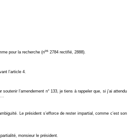
os
amme pour la recherche (n
2784 rectifié, 2888).
nt l’article 4.
 soutenir l’amendement n° 133, je tiens à rappeler que, si j’ai attendu
é,…
mbiguïté. Le président s’efforce de rester impartial, comme c’est son
partialité, monsieur le président.