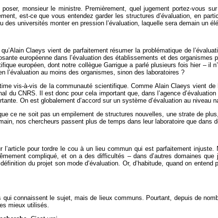
 poser, monsieur le ministre. Premièrement, quel jugement portez-vous sur l
ement, est-ce que vous entendez garder les structures d’évaluation, en parti
es universités monter en pression l’évaluation, laquelle sera demain un élé
s qu’Alain Claeys vient de parfaitement résumer la problématique de l’évaluat
nte européenne dans l’évaluation des établissements et des organismes publ
e européen, dont notre collègue Garrigue a parlé plusieurs fois hier – il n’es
n l’évaluation au moins des organismes, sinon des laboratoires ?
itime vis-à-vis de la communauté scientifique. Comme Alain Claeys vient de le 
onal du CNRS. Il est donc pour cela important que, dans l’agence d’évaluation
ortante. On est globalement d’accord sur un système d’évaluation au niveau n
ue ce ne soit pas un empilement de structures nouvelles, une strate de plus
 demain, nos chercheurs passent plus de temps dans leur laboratoire que dans 
r l’article pour tordre le cou à un lieu commun qui est parfaitement injuste
mement compliqué, et on a des difficultés – dans d’autres domaines que je su
éfinition du projet son mode d’évaluation. Or, d’habitude, quand on entend par
s qui connaissent le sujet, mais de lieux communs. Pourtant, depuis de nomb
es mieux utilisés.