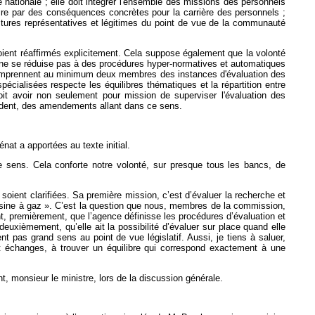
le nationale ; elle doit intégrer l'ensemble des missions des personnels
uire par des conséquences concrètes pour la carrière des personnels ;
ructures représentatives et légitimes du point de vue de la communauté
ent réaffirmés explicitement. Cela suppose également que la volonté
et ne se réduise pas à des procédures hyper-normatives et automatiques
s comprennent au minimum deux membres des instances d'évaluation des
cialisées respecte les équilibres thématiques et la répartition entre
t avoir non seulement pour mission de superviser l'évaluation des
sident, des amendements allant dans ce sens.
nat a apportées au texte initial.
e sens. Cela conforte notre volonté, sur presque tous les bancs, de
ient clarifiées. Sa première mission, c’est d’évaluer la recherche et
 usine à gaz ». C’est la question que nous, membres de la commission,
, premièrement, que l’agence définisse les procédures d’évaluation et
euxièmement, qu’elle ait la possibilité d’évaluer sur place quand elle
t pas grand sens au point de vue législatif. Aussi, je tiens à saluer,
t échanges, à trouver un équilibre qui correspond exactement à une
, monsieur le ministre, lors de la discussion générale.