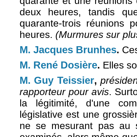
quarante et une réunions 
deux heures, tandis que
quarante-trois réunions 
heures.
(Murmures sur plu
M. Jacques Brunhes
.
Ces 
M. René Dosière
.
Elles so
M. Guy Teissier
,
préside
rapporteur pour avis
. Surto
la légitimité, d'une c
législative est une grossiè
ne se mesurant pas au se