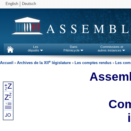
English
Deutsch
ASSEMBL
Les
Dans
Commissions et
députés
l'Hémicycle
autres instances
e
Accueil
Archives de la XII
législature
Les comptes rendus
Les comp
>
>
>
Assemb
Com