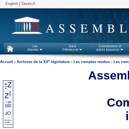
English
Deutsch
ASSEMBL
Les
Dans
Commissions et
députés
l'Hémicycle
autres instances
e
Accueil
Archives de la XII
législature
Les comptes rendus
Les comp
>
>
>
Assemb
Com