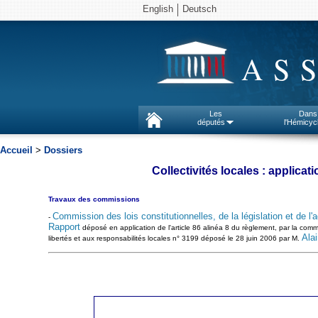
English
Deutsch
AS
Les
Dans
députés
l'Hémicyc
Accueil
>
Dossiers
Collectivités locales : applicat
Travaux des commissions
Commission des lois constitutionnelles, de la législation et de l'
-
Rapport
déposé en application de l'article 86 alinéa 8 du règlement, par la commis
Ala
libertés et aux responsabilités locales n° 3199 déposé le 28 juin 2006 par M.