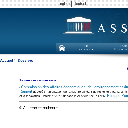
English
Deutsch
AS
Les
Dans
députés
l'Hémicyc
Accueil
>
Dossiers
Travaux des commissions
Commission des affaires économiques, de l'environnement et du t
-
Rapport
déposé en application de l'article 86 alinéa 8 du règlement, par la commi
Philippe Pe
et la rénovation urbaine n° 3752 déposé le 21 février 2007 par M.
© Assemblée nationale