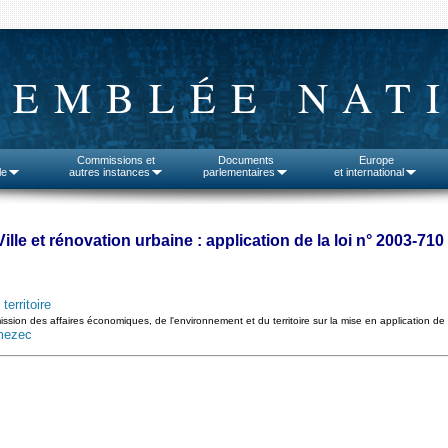
SEMBLÉE NAT
Commissions et
Documents
Europe
le
autres instances
parlementaires
et international
Ville et rénovation urbaine : application de la loi n° 2003-710
erritoire
ssion des affaires économiques, de l'environnement et du territoire sur la mise en application de 
mezec