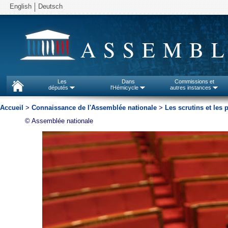
English
Deutsch
ASSEMBL
Les
Dans
Commissions et
députés
l'Hémicycle
autres instances
Accueil
>
Connaissance de l'Assemblée nationale
>
Les scrutins et les
© Assemblée nationale