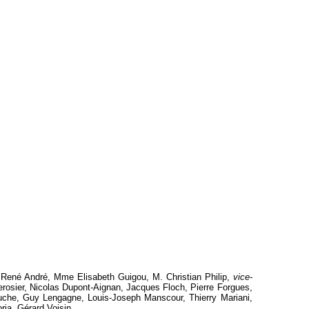
 René André, Mme Elisabeth Guigou, M. Christian Philip,
vice-
erosier, Nicolas Dupont-Aignan, Jacques Floch, Pierre Forgues,
ouche, Guy Lengagne, Louis-Joseph Manscour, Thierry Mariani,
ia, Gérard Voisin.