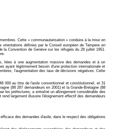
s membres. Cette « communautarisation » conduira à la mise en
orientations définies par le Conseil européen de Tampere en
e la Convention de Genève sur les réfugiés du 28 juillet 1951.
re.
ultés, liées à une augmentation massive des demandes et à un
s ayant légitimement besoin d'une protection internationale et
 membres, l'augmentation des taux de décisions négatives. Cette
00 au titre de l'asile conventionnel et constitutionnel, et 31
Allemagne (88 287 demandeurs en 2001) et la Grande-Bretagne (88
 par les préfectures, a entraîné un allongement considérable des
et rend largement illusoire l'éloignement effectif des demandeurs
 efficace des demandes d'asile, dans le respect des obligations