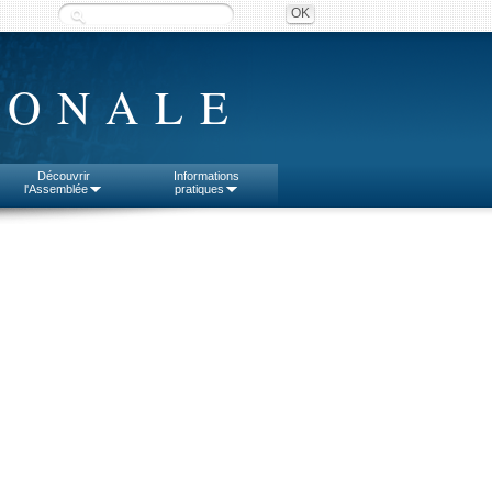
IONALE
Découvrir
Informations
l'Assemblée
pratiques