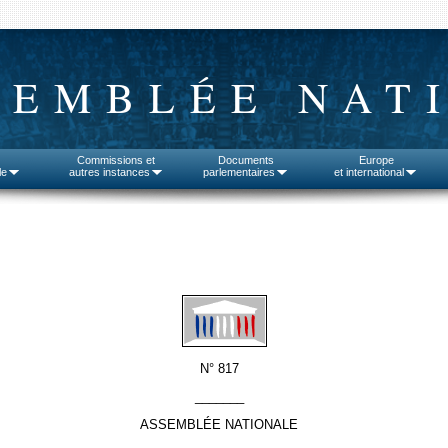
SEMBLÉE NAT
Commissions et
Documents
Europe
le
autres instances
parlementaires
et international
N° 817
_______
ASSEMBLÉE NATIONALE