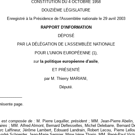
CONSTITUTION DU 4 OCTOBRE 1958
DOUZIÈME LÉGISLATURE
Enregistré à la Présidence de l'Assemblée nationale le 29 avril 2003
RAPPORT D'INFORMATION
DÉPOSÉ
PAR LA DÉLÉGATION DE L'ASSEMBLÉE NATIONALE
POUR L'UNION EUROPÉENNE (1),
sur
la politique européenne d'asile
,
ET PRÉSENTÉ
par M. Thierry MARIANI,
Député.
___________
présente page.
ne est composée de :
M. Pierre Lequiller,
président
; MM. Jean-Pierre Abelin,
aires
; MM. Alfred Almont, Bernard Deflesselles, Michel Delebarre, Bernard D
rc Laffineur, Jérôme Lambert, Edouard Landrain, Robert Lecou, Pierre Lell
 André Schneider, Jean-Marie Sermier, Mme Irène Tharin, MM. René-Paul Victor