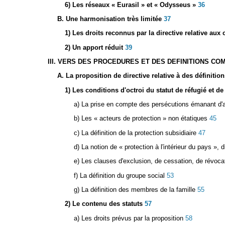
6) Les réseaux « Eurasil » et « Odysseus »
36
B. Une harmonisation très limitée
37
1) Les droits reconnus par la directive relative au
2) Un apport réduit
39
III. VERS DES PROCEDURES ET DES DEFINITIONS CO
A. La proposition de directive relative à des définitio
1) Les conditions d'octroi du statut de réfugié et de
a) La prise en compte des persécutions émanant d'
b) Les « acteurs de protection » non étatiques
45
c) La définition de la protection subsidiaire
47
d) La notion de « protection à l'intérieur du pays », d
e) Les clauses d'exclusion, de cessation, de révocati
f) La définition du groupe social
53
g) La définition des membres de la famille
55
2) Le contenu des statuts
57
a) Les droits prévus par la proposition
58