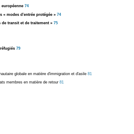
on européenne
74
s « modes d'entrée protégée »
74
de transit et de traitement »
75
réfugiés
79
nautaire globale en matière d'immigration et d'asile
81
tats membres en matière de retour
81