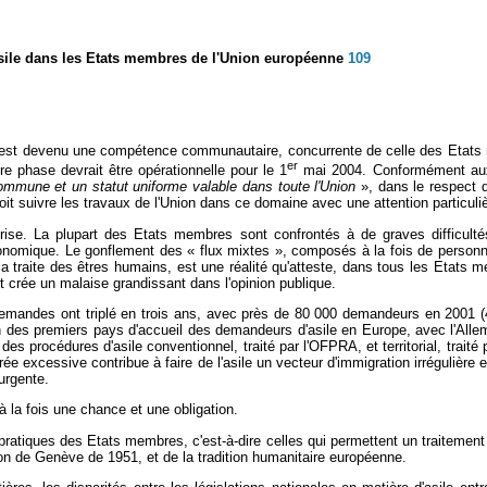
asile dans les Etats membres de l'Union européenne
109
sile est devenu une compétence communautaire, concurrente de celle des Etat
er
e phase devrait être opérationnelle pour le 1
mai 2004. Conformément aux 
ommune et un statut uniforme valable dans toute l'Union
», dans le respect d
oit suivre les travaux de l'Union dans ce domaine avec une attention particuliè
en crise. La plupart des Etats membres sont confrontés à de graves diffic
onomique. Le gonflement des « flux mixtes », composés à la fois de personne
la traite des êtres humains, est une réalité qu'atteste, dans tous les Etats
 et crée un malaise grandissant dans l'opinion publique.
andes ont triplé en trois ans, avec près de 80 000 demandeurs en 2001 (48 0
e l'un des premiers pays d'accueil des demandeurs d'asile en Europe, avec l'
 procédures d'asile conventionnel, traité par l'OFPRA, et territorial, traité
e excessive contribue à faire de l'asile un vecteur d'immigration irrégulière 
urgente.
à la fois une chance et une obligation.
pratiques des Etats membres, c'est-à-dire celles qui permettent un traitement
on de Genève de 1951, et de la tradition humanitaire européenne.