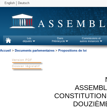
English
Deutsch
ASSEMBL
Les
Dans
Commissions et
députés
l'Hémicycle
autres instances
Accueil
>
Documents parlementaires
>
Propositions de loi
ASSEMBL
CONSTITUTION
DOUZIÈM