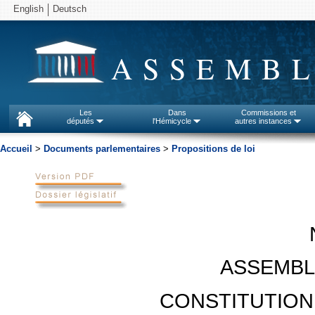
English
Deutsch
ASSEMBL
Les
Dans
Commissions et
députés
l'Hémicycle
autres instances
Accueil
>
Documents parlementaires
>
Propositions de loi
ASSEMBL
CONSTITUTION