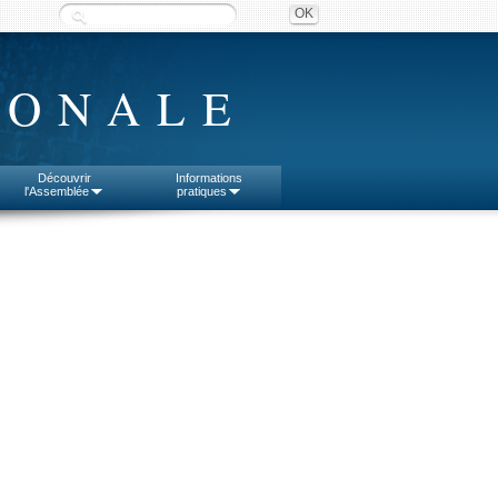
IONALE
Découvrir
Informations
l'Assemblée
pratiques