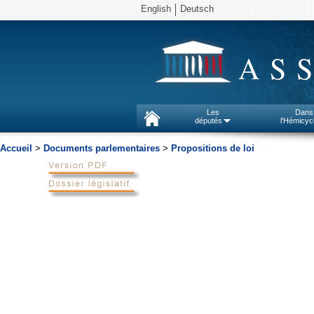
English
Deutsch
AS
Les
Dans
députés
l'Hémicyc
Accueil
>
Documents parlementaires
>
Propositions de loi