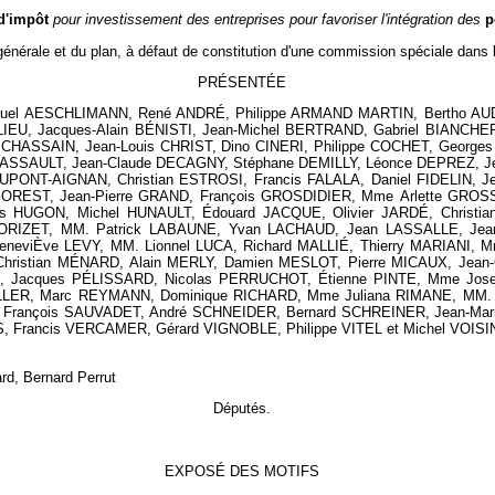
 d'impôt
pour investissement des entreprises pour favoriser l'intégration des
p
nérale et du plan, à défaut de constitution d'une commission spéciale dans l
PRÉSENTÉE
anuel AESCHLIMANN, René ANDRÉ, Philippe ARMAND MARTIN, Bertho AUD
IEU, Jacques-Alain BÉNISTI, Jean-Michel BERTRAND, Gabriel BIANCHE
nd CHASSAIN, Jean-Louis CHRIST, Dino CINERI, Philippe COCHET, Geo
 DASSAULT, Jean-Claude DECAGNY, Stéphane DEMILLY, Léonce DEPREZ, 
PONT-AIGNAN, Christian ESTROSI, Francis FALALA, Daniel FIDELIN, Je
GOREST, Jean-Pierre GRAND, François GROSDIDIER, Mme Arlette GROSS
es HUGON, Michel HUNAULT, Édouard JACQUE, Olivier JARDÉ, Chris
RIZET, MM. Patrick LABAUNE, Yvan LACHAUD, Jean LASSALLE, Jean-
neviÈve LEVY, MM. Lionnel LUCA, Richard MALLIÉ, Thierry MARIANI, 
ristian MÉNARD, Alain MERLY, Damien MESLOT, Pierre MICAUX, Jea
Jacques PÉLISSARD, Nicolas PERRUCHOT, Étienne PINTE, Mme Josett
ILLER, Marc REYMANN, Dominique RICHARD, Mme Juliana RIMANE, MM.
François SAUVADET, André SCHNEIDER, Bernard SCHREINER, Jean-Mari
rancis VERCAMER, Gérard VIGNOBLE, Philippe VITEL et Michel VOISI
d, Bernard Perrut
Députés.
EXPOSÉ DES MOTIFS