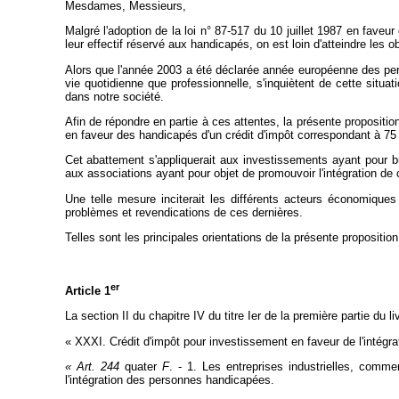
Mesdames, Messieurs,
Malgré l'adoption de la loi n° 87-517 du 10 juillet 1987 en faveu
leur effectif réservé aux handicapés, on est loin d'atteindre les o
Alors que l'année 2003 a été déclarée année européenne des pe
vie quotidienne que professionnelle, s'inquiètent de cette situa
dans notre société.
Afin de répondre en partie à ces attentes, la présente propositio
en faveur des handicapés d'un crédit d'impôt correspondant à 75
Cet abattement s'appliquerait aux investissements ayant pour b
aux associations ayant pour objet de promouvoir l'intégration de 
Une telle mesure inciterait les différents acteurs économiqu
problèmes et revendications de ces dernières.
Telles sont les principales orientations de la présente propositi
er
Article 1
La section II du chapitre IV du titre Ier de la première partie du
« XXXI. Crédit d'impôt pour investissement en faveur de l'intég
« Art. 244
quater
F
. - 1. Les entreprises industrielles, comme
l'intégration des personnes handicapées.