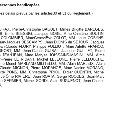
ersonnes handicapées.
es délais prévus par les articles30 et 31 du Règlement.)
IFAX, Pierre-Christophe BAGUET, Mmes Brigitte BAREGES,
RI, Émile BLESSIG, Jacques BOBE, Mme Christine BOUTIN,
rges COLOMBIER, MmeGeneviÈve COLOT, MM. Louis COSYNS,
Jean-Jacques DESCAMPS, Jean DIONIS du SÉJOUR, Jacques
an-Claude FLORY, Philippe FOLLIOT, Mme Arlette FRANCO,
KOST, MM. Jean-Claude GUIBAL, Jacques GUILLET, Pierre
tian JEANJEAN, Mme Maryse JOISSAINS-MASINI, MM. Aimé
Pierre LE RIDANT, Michel LEJEUNE, Pierre LELLOUCHE,
Mme Muriel MARLAND-MILITELLO, MM. Alain MARLEIX, Alain
n-Claude MIGNON, Pierre MORANGE, Mme Nadine MORANO,
e PONS, MM. Christophe PRIOU, Didier QUENTIN, Michel
 JérÔme RIVIÈRE, Jean ROATA, Serge ROQUES, Jean-Marc
e SERMIER, Michel SORDI, Alain SUGUENOT, Jean-Charles
N,