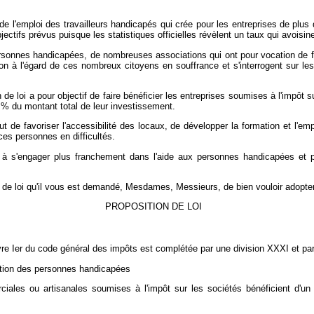
r de l'emploi des travailleurs handicapés qui crée pour les entreprises de plu
bjectifs prévus puisque les statistiques officielles révèlent un taux qui avoisin
rsonnes handicapées, de nombreuses associations qui ont pour vocation de f
tion à l'égard de ces nombreux citoyens en souffrance et s'interrogent sur le
n de loi a pour objectif de faire bénéficier les entreprises soumises à l'impôt
 % du montant total de leur investissement.
ut de favoriser l'accessibilité des locaux, de développer la formation et l
ces personnes en difficultés.
es à s'engager plus franchement dans l'aide aux personnes handicapées et 
on de loi qu'il vous est demandé, Mesdames, Messieurs, de bien vouloir adopter
PROPOSITION DE LOI
 livre Ier du code général des impôts est complétée par une division XXXI et pa
ration des personnes handicapées
rciales ou artisanales soumises à l'impôt sur les sociétés bénéficient d'un