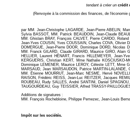
tendant à créer un
crédit
(Renvoyée à la commission des finances, de l'économie gé
par MM. Jean-Christophe LAGARDE, Jean-Pierre ABELIN, M
Sylvia BASSOT, MM. Patrick BEAUDOIN, Jean-Claude BEAUL
MM. Ghislain BRAY, François CALVET, Pierre CARDO, Rola
Jean-Yves COUSIN, Yves COUSSAIN, Charles COVA, Olivier
DOMERGUE, Jean-Pierre DOOR, Dominique DORD, Nicolas DU
MM. Franck GILARD, Claude GIRARD, Maurice GIRO, Alain 
HELLIER, Laurent HÉNART, Francis HILLEMEYER, Jean-Yv
KERGUERIS, Christian KERT, Mme Nathalie KOSCIUSKO-MO
Dominique LEMENER, Maurice LEROY, Céleste LETT, Mme Ge
MARSAUD, Jean MARSAUDON, Patrice MARTIN-LALANDE, Ch
MM. Étienne MOURRUT, Jean-Marc NESME, Hervé NOVELLI, 
RAISON, Frédéric REISS, Jean-Luc REITZER, Jacques REM
ROUBEAU, Rudy SALLES, André SANTINI, Daniel SPAGNOU, 
TAUGOURDEAU, Guy TEISSIER, Alfred TRASSY-PAILLOGUES, F
Additions de signatures :
MM. François Rochebloine, Philippe Pemezec, Jean-Louis Bernar
Impôt sur les sociétés.