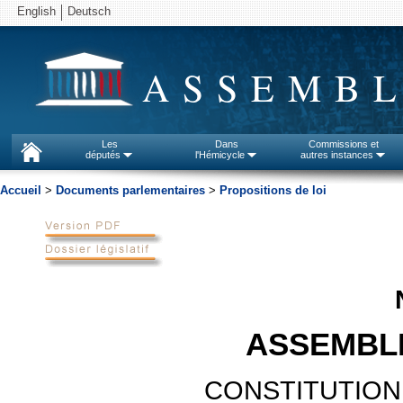
English
Deutsch
ASSEMBL
Les
Dans
Commissions et
députés
l'Hémicycle
autres instances
Accueil
>
Documents parlementaires
>
Propositions de loi
ASSEMBL
CONSTITUTION