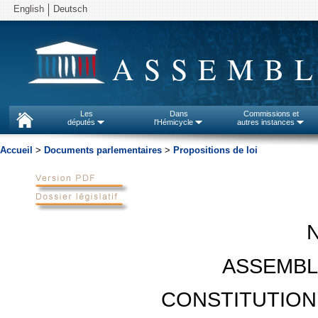
English
Deutsch
ASSEMBL
Les
Dans
Commissions et
députés
l'Hémicycle
autres instances
Accueil
>
Documents parlementaires
>
Propositions de loi
N
ASSEMBL
CONSTITUTION