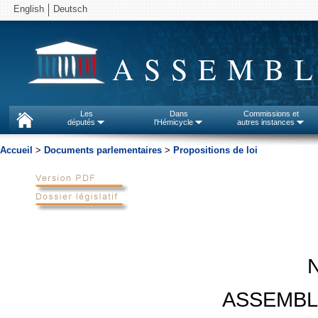
English
Deutsch
ASSEMBL
Les
Dans
Commissions et
députés
l'Hémicycle
autres instances
Accueil
>
Documents parlementaires
>
Propositions de loi
ASSEMBL