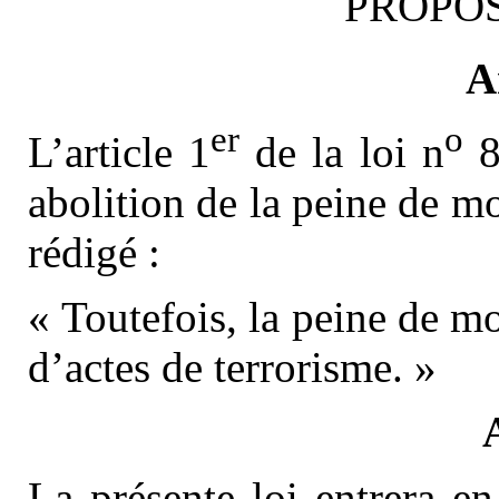
PROPOS
A
er
o
L’article 1
de la loi n
8
abolition de la peine de mo
rédigé :
« Toutefois, la peine de m
d’actes de terrorisme. »
La présente loi entrera en