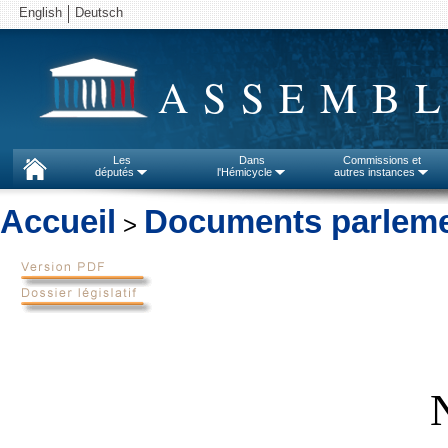
English
Deutsch
ASSEMBL
Les
Dans
Commissions et
députés
l'Hémicycle
autres instances
Accueil
Documents parleme
>