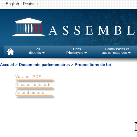
English
Deutsch
ASSEMBL
Les
Dans
Commissions et
députés
l'Hémicycle
autres instances
Accueil
>
Documents parlementaires
>
Propositions de loi