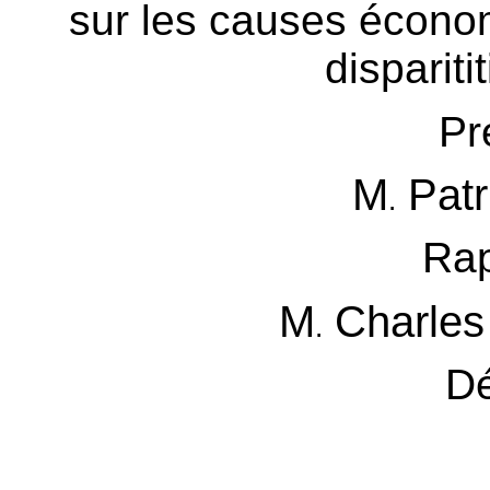
sur les causes économ
dispariti
Pr
M
Patr
.
Rap
M
Charle
.
D