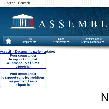
English
Deutsch
ASSEMBL
Les
Dans
Commissions et
députés
l'Hémicycle
autres instances
Accueil
>
Documents parlementaires
Pour commander
le rapport complet
au prix de 15,5 Euros
cliquer ici
Pour commander
le rapport sans les auditions
au prix de 5 Euros
cliquer ici
N