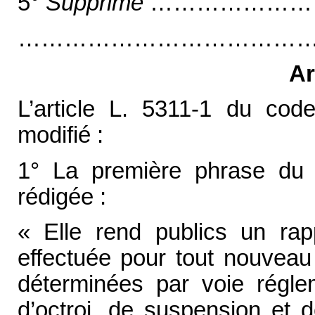
5°
Supprimé
…………………
…………………………………
Ar
L’article L. 5311-1 du cod
modifié :
1° La première phrase du v
rédigée :
« Elle rend publics un rap
effectuée pour tout nouvea
déterminées par voie réglem
d’octroi, de suspension et d