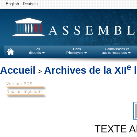
English
Deutsch
ASSEMBL
Les
Dans
Commissions et
députés
l'Hémicycle
autres instances
e
Accueil
Archives de la XII
l
>
TEXTE A