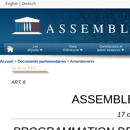
English
Deutsch
ASSEMBL
Les
Dans
Commissions et
députés
l'Hémicycle
autres instances
Accueil
>
Documents parlementaires
> Amendements
ART. 6
ASSEMBL
17 