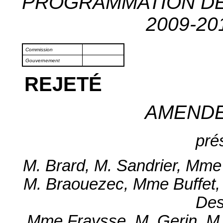
PROGRAMMATION DE
2009-201
Commission
Gouvernement
REJETÉ
AMEND
pré
M. Brard, M. Sandrier, Mme
M. Braouezec, Mme Buffet, 
Des
Mme Fraysse, M. Gerin, M.