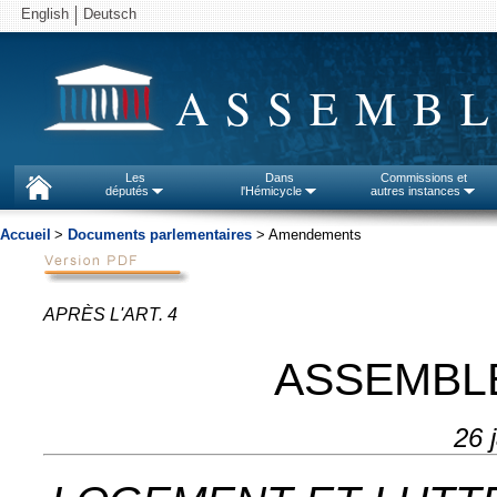
English
Deutsch
ASSEMBL
Les
Dans
Commissions et
députés
l'Hémicycle
autres instances
Accueil
>
Documents parlementaires
> Amendements
APRÈS L'ART. 4
ASSEMBL
26 