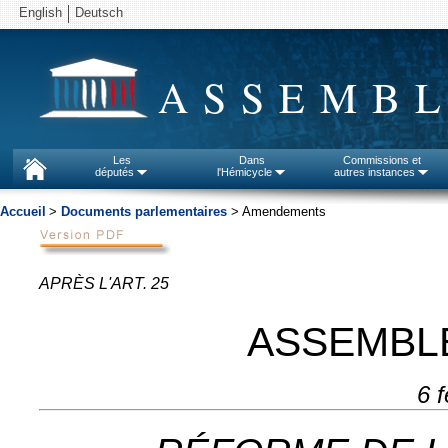
English
Deutsch
ASSEMBL
Les
Dans
Commissions et
députés
l'Hémicycle
autres instances
Accueil
>
Documents parlementaires
> Amendements
APRÈS L'ART. 25
ASSEMBL
6 