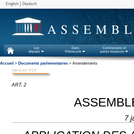
English
Deutsch
ASSEMBL
Les
Dans
Commissions et
députés
l'Hémicycle
autres instances
Accueil
>
Documents parlementaires
> Amendements
ART. 2
ASSEMBL
7 j