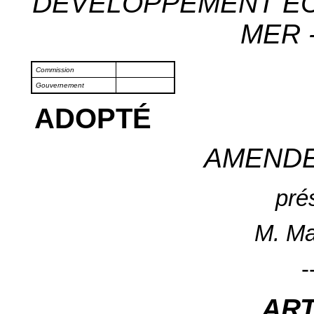
DÉVELOPPEMENT ÉC
MER -
Commission
Gouvernement
ADOPTÉ
AMEND
pré
M. Ma
-
AR