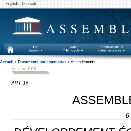
English
Deutsch
ASSEMBL
Les
Dans
Commissions et
députés
l'Hémicycle
autres instances
Accueil
>
Documents parlementaires
> Amendements
ART. 16
ASSEMBL
6