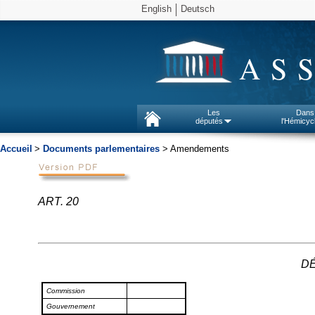
English
Deutsch
AS
Les
Dans
députés
l'Hémicyc
Accueil
>
Documents parlementaires
> Amendements
ART. 20
DÉ
Commission
Gouvernement