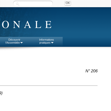
IONALE
Découvrir
Informations
l'Assemblée
pratiques
N° 206
9
)