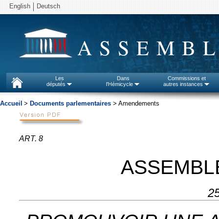
English
Deutsch
ASSEMBL
Les
Dans
Commissions et
députés
l'Hémicycle
autres instances
Accueil
>
Documents parlementaires
> Amendements
ART. 8
ASSEMBL
2