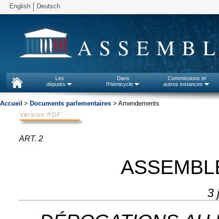
English
Deutsch
ASSEMBL
Les
Dans
Commissions et
députés
l'Hémicycle
autres instances
Accueil
>
Documents parlementaires
> Amendements
ART. 2
ASSEMBL
3 