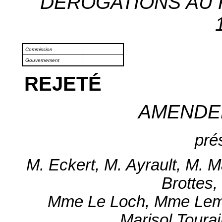
DÉROGATIONS AU R
Commission
Gouvernement
REJETÉ
AMENDE
pré
M. Eckert, M. Ayrault, M. M
Brottes
Mme Le Loch, Mme Lemo
Marisol Toura